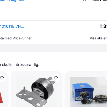
1 3
SKF Hjullagersats VW VKBA 3646 7H0401611D,7H0401611E,7H0401611H Hjullager,Framhjulslager,Bakhjulslager,Framhjulslagersats,Hjullager & Hjullagersats
beta med PriceRunner.
Visa alla 
skulle intressera dig.