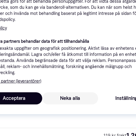
Detta görs för att behandla personuppgifter. För att vidta dessa åtgärde
ner
ycke, som du kan ge via banderoll-alternativen. Du kan när som helst 
er och invända mot behandling baserat på legitimt intresse på sidan f
spolicy.
Rekomme
licy
a partners behandlar data för att tillhandahålla
xakta uppgifter om geografisk positionering. Aktivt läsa av enhetens
1 
200 kr frakt
ifieringsändamål. Lagra och/eller få åtkomst till information på en enhe
standa. Använda begränsade data för att välja reklam. Personanpas
1 
åll, reklam- och innehållsmätning, forskning angående målgrupp och
139 kr frakt
veckling.
 partner (leverantörer)
Acceptera
Neka alla
Inställnin
1 
200 kr frakt
1 2
119 kr frakt