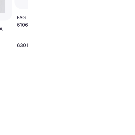
FAG Hjullagerssats 713
6106 10
BA
630 kr
214 kr