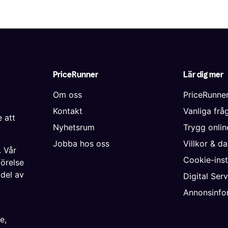
PriceRunner
Lär dig mer
Om oss
PriceRunne
Kontakt
Vanliga frå
 att
Nyhetsrum
Trygg onli
Jobba hos oss
Villkor & d
. Vår
Cookie-inst
förelse
 del av
Digital Ser
Annonsinfo
ke
,