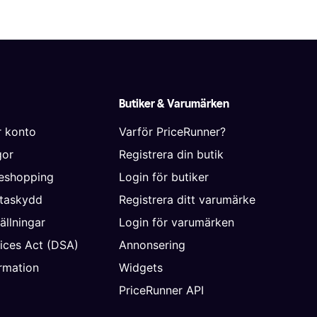
Butiker & Varumärken
r konto
Varför PriceRunner?
gor
Registrera din butik
neshopping
Login för butiker
ataskydd
Registrera ditt varumärke
ällningar
Login för varumärken
vices Act (DSA)
Annonsering
rmation
Widgets
PriceRunner API