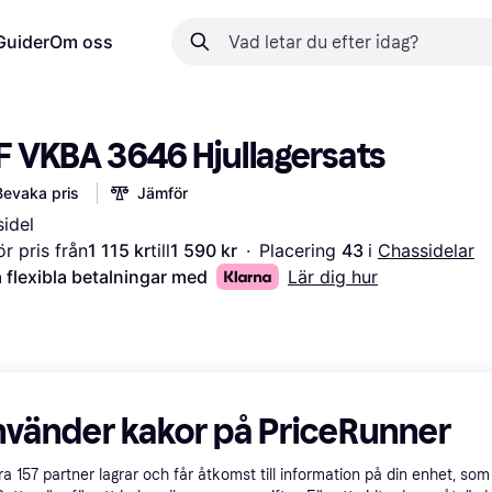
Guider
Om oss
F VKBA 3646 Hjullagersats
Bevaka pris
Jämför
idel
r pris från
1 115 kr
till
1 590 kr
·
Placering 
43 
i 
Chassidelar
 flexibla betalningar med
Lär dig hur
nvänder kakor på PriceRunner
åra
157
partner lagrar och får åtkomst till information på din enhet, som 