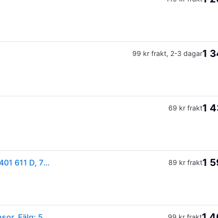
1 3
99 kr frakt
,
2-3 dagar
1 4
69 kr frakt
1 5
Hjullagersats, Bakaxel, Framaxel SKF - vw - OE 7H0 401 611 D, 7H0 401 611 E, 7H0 401 611 H
89 kr frakt
1 4
SKF VKBA 3646 Hjullagersats med inbyggd ABS-sensor, Fälg: 5-hål
99 kr frakt