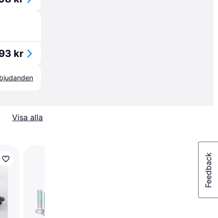
93 kr
erbjudanden
Visa alla
Trendande
SKF Hjullagersats VK
3525 52 RENAULT Tw
Clio 4 Super 5 Hatch