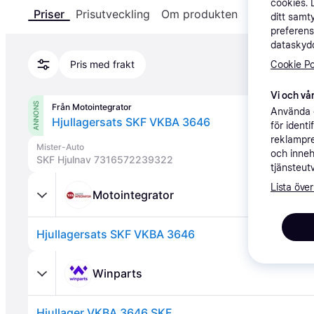
cookies. 
Priser
Prisutveckling
Om produkten
Specifikatio
ditt samt
preferens
dataskydd
Pris med frakt
Cookie Po
Vi och vår
ANNONS
Från Motointegrator
Använda e
Hjullagersats SKF VKBA 3646
för ident
reklampre
Mister-Auto
och inneh
SKF Hjulnav 7316572239322
tjänsteut
Lista över
Motointegrator
Hjullagersats SKF VKBA 3646
Winparts
Hjullager VKBA 3646 SKF