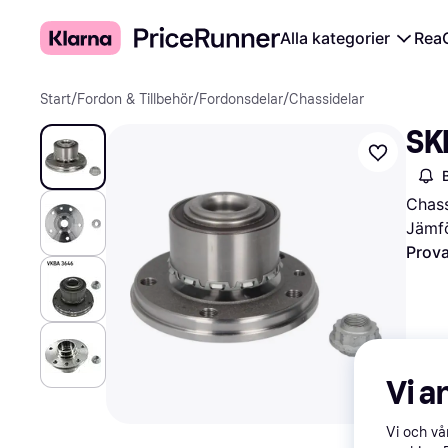
Alla kategorier
Rea
Start
/
Fordon & Tillbehör
/
Fordonsdelar
/
Chassidelar
SK
Chass
Jämfö
Prova
Vi a
Vi och v