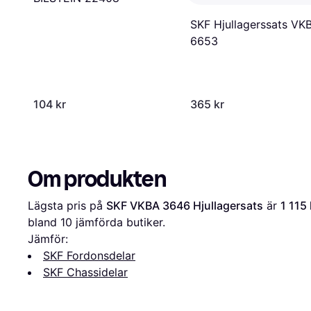
SKF Hjullagerssats VK
6653
104 kr
365 kr
Om produkten
Lägsta pris på 
SKF VKBA 3646 Hjullagersats
 är 
1 115 
bland 
10
 jämförda butiker.
Jämför:
SKF Fordonsdelar
SKF Chassidelar