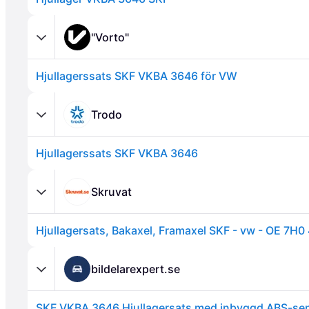
"Vorto"
Hjullagerssats SKF VKBA 3646 för VW
Annons
Trodo
Hjullagerssats SKF VKBA 3646
Skruvat
bildelarexpert.se