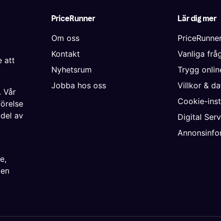
PriceRunner
Lär dig mer
Om oss
PriceRunne
Kontakt
Vanliga frå
 att
Nyhetsrum
Trygg onli
Jobba hos oss
Villkor & d
. Vår
Cookie-inst
förelse
 del av
Digital Ser
Annonsinfo
ke
,
ien