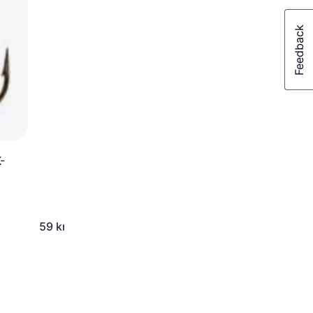
-
59 kr
59 kr