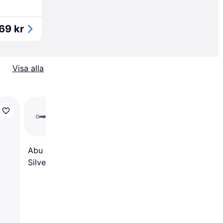
69 kr
Visa alla
ABU Jazz 10g
Abu Garcia Jazz 10g
Silver/red dot