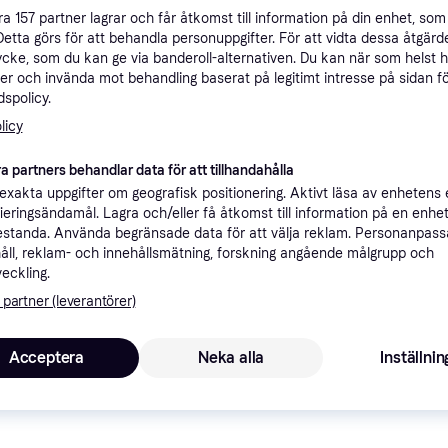
åra
157
partner lagrar och får åtkomst till information på din enhet, som 
ner
Detta görs för att behandla personuppgifter. För att vidta dessa åtgärde
ycke, som du kan ge via banderoll-alternativen. Du kan när som helst 
er och invända mot behandling baserat på legitimt intresse på sidan f
Rekomme
spolicy.
licy
79 kr frak
a partners behandlar data för att tillhandahålla
xakta uppgifter om geografisk positionering. Aktivt läsa av enhetens
ifieringsändamål. Lagra och/eller få åtkomst till information på en enhe
standa. Använda begränsade data för att välja reklam. Personanpas
åll, reklam- och innehållsmätning, forskning angående målgrupp och
veckling.
Lägst pris
 partner (leverantörer)
Acceptera
Neka alla
Inställnin
79 kr frakt