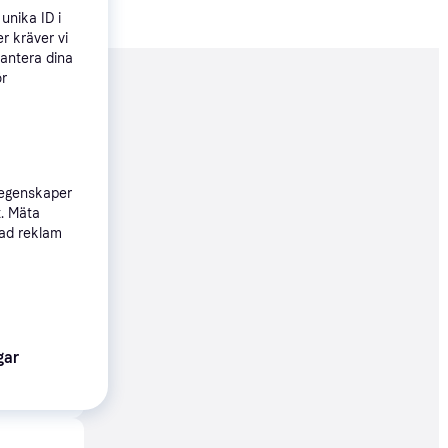
unika ID i
r kräver vi
hantera dina
ör
nderad
65 kr
t
 egenskaper
t. Mäta
sad reklam
59 kr
gar
65 kr