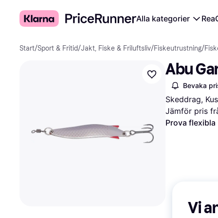
Alla kategorier
Rea
Start
/
Sport & Fritid
/
Jakt, Fiske & Friluftsliv
/
Fiskeutrustning
/
Fisk
Abu Gar
Bevaka pri
Skeddrag, Ku
Jämför pris fr
Prova flexibla
Vi a