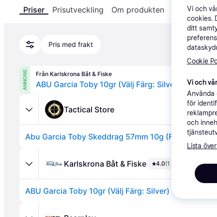
Vi och v
Priser
Prisutveckling
Om produkten
Specifikatio
cookies. 
ditt samt
preferens
Pris med frakt
dataskydd
Cookie Po
ANNONS
Från Karlskrona Båt & Fiske
Vi och vår
ABU Garcia Toby 10gr (Välj Färg: Silver)
Använda e
för ident
Tactical Store
reklampre
och inneh
tjänsteut
Abu Garcia Toby Skeddrag 57mm 10g (Färg: Silver)
Lista över
Karlskrona Båt & Fiske
4.0
(1 betyg)
ABU Garcia Toby 10gr (Välj Färg: Silver)