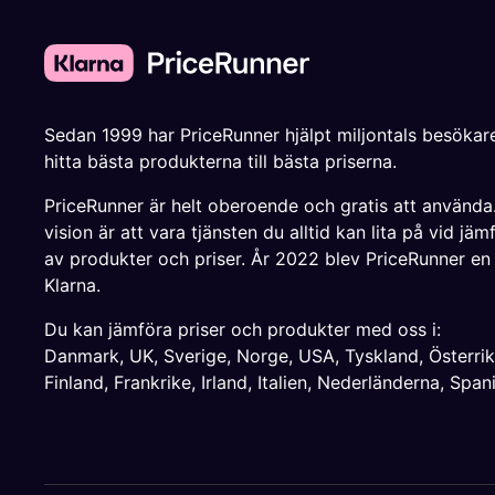
Sedan 1999 har PriceRunner hjälpt miljontals besökare
hitta bästa produkterna till bästa priserna.
PriceRunner är helt oberoende och gratis att använda
vision är att vara tjänsten du alltid kan lita på vid jäm
av produkter och priser. År 2022 blev PriceRunner en
Klarna.
Du kan jämföra priser och produkter med oss i:
Danmark
,
UK
,
Sverige
,
Norge
,
USA
,
Tyskland
,
Österri
Finland
,
Frankrike
,
Irland
,
Italien
,
Nederländerna
,
Span