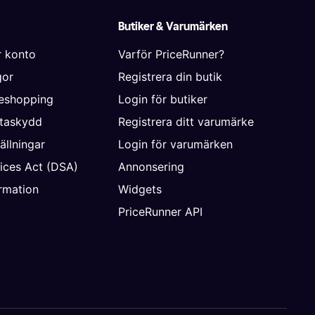
Butiker & Varumärken
r konto
Varför PriceRunner?
gor
Registrera din butik
neshopping
Login för butiker
ataskydd
Registrera ditt varumärke
ällningar
Login för varumärken
vices Act (DSA)
Annonsering
rmation
Widgets
PriceRunner API