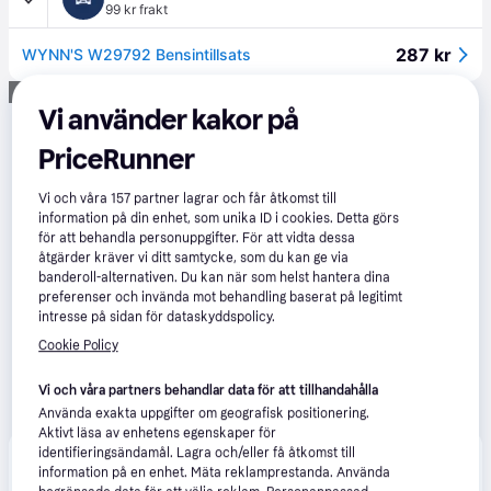
99 kr frakt
287 kr
WYNN'S W29792 Bensintillsats
Annons
Vi använder kakor på
PriceRunner
Vi och våra
157
partner lagrar och får åtkomst till
information på din enhet, som unika ID i cookies. Detta görs
för att behandla personuppgifter. För att vidta dessa
åtgärder kräver vi ditt samtycke, som du kan ge via
banderoll-alternativen. Du kan när som helst hantera dina
preferenser och invända mot behandling baserat på legitimt
intresse på sidan för dataskyddspolicy.
Cookie Policy
Vi och våra partners behandlar data för att tillhandahålla
Använda exakta uppgifter om geografisk positionering.
Aktivt läsa av enhetens egenskaper för
identifieringsändamål. Lagra och/eller få åtkomst till
Produkten finns även hos 
2
butiker
 som valt att inte 
Visa alla
information på en enhet. Mäta reklamprestanda. Använda
samarbeta med PriceRunner.