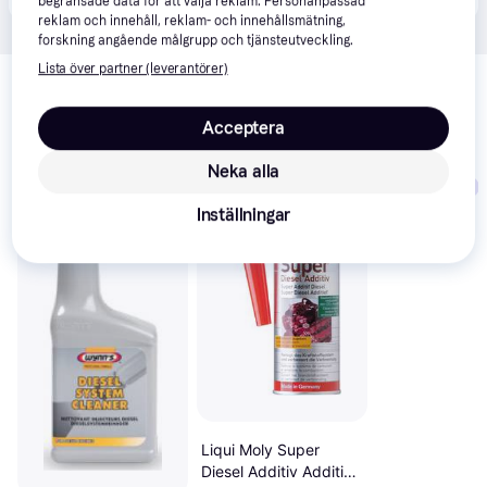
begränsade data för att välja reklam. Personanpassad
reklam och innehåll, reklam- och innehållsmätning,
forskning angående målgrupp och tjänsteutveckling.
Relaterade produkter
Lista över partner (leverantörer)
Vi har plockat fram ett urval av produkter som kanske skulle 
Acceptera
intressera dig.
Visa alla
Neka alla
-18%
Trendande
Inställningar
Liqui Moly Super
Diesel Additiv Additiv