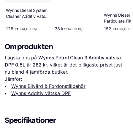
vätska DPF 0.25L
Wynns Diesel System
Wynns Diesel
Cleaner Additiv vätska
Particulate Filt
DPF 0.325L
Cleaner Additi
128 kr
78 kr
152 kr
394,00 kr/L
314,00 kr/L
460,00 kr
DPF 0.33L
Om produkten
Lägsta pris på 
Wynns Petrol Clean 3 Additiv vätska 
DPF 0.5L
 är 
282 kr
, vilket är det billigaste priset just 
nu bland 
4
 jämförda butiker.
Jämför:
Wynns Bilvård & Fordonstillbehör
Wynns Additiv vätska DPF
Specifikationer