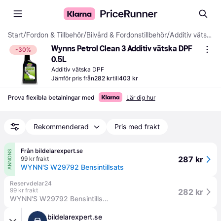
Start
/
Fordon & Tillbehör
/
Bilvård & Fordonstillbehör
/
Additiv vätska DPF
Wynns Petrol Clean 3 Additiv vätska DPF 
-30%
0.5L
Additiv vätska DPF
Jämför pris från
282 kr
till
403 kr
Prova flexibla betalningar med
Lär dig hur
Rekommenderad
Pris med frakt
Från bildelarexpert.se
ANNONS
287 kr
99 kr frakt
WYNN'S W29792 Bensintillsats
Reservdelar24
99 kr frakt
282 kr
WYNN'S W29792 Bensintillsats
bildelarexpert.se