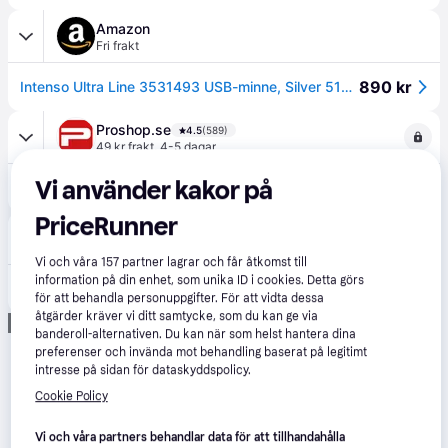
Amazon
Fri frakt
890 kr
Intenso Ultra Line 3531493 USB-minne, Silver 512 GB
Proshop.se
4.5
(589)
49 kr frakt
,
4-5 dagar
Vi använder kakor på
920 kr
Intenso Ultra Line - 512GB - USB-minne
PriceRunner
Buyersclub
1.0
(1)
Fri frakt
,
7-8 dagar
Vi och våra
157
partner lagrar och får åtkomst till
information på din enhet, som unika ID i cookies. Detta görs
911 kr
Intenso Ultra Line - USB flash-enhet - 512 GB
för att behandla personuppgifter. För att vidta dessa
åtgärder kräver vi ditt samtycke, som du kan ge via
Annons
banderoll-alternativen. Du kan när som helst hantera dina
preferenser och invända mot behandling baserat på legitimt
intresse på sidan för dataskyddspolicy.
Cookie Policy
Vi och våra partners behandlar data för att tillhandahålla