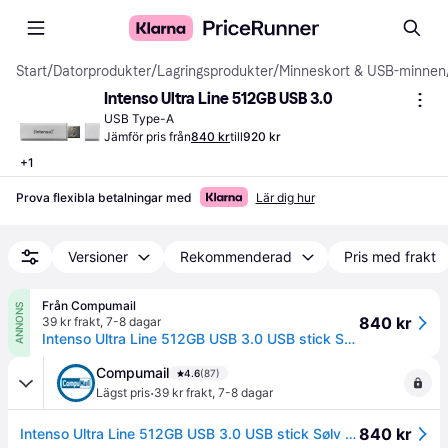
Start
/
Datorprodukter
/
Lagringsprodukter
/
Minneskort & USB-minnen
Intenso Ultra Line 512GB USB 3.0
USB Type-A
Jämför pris från
840 kr
till
920 kr
+
1
Prova flexibla betalningar med
Lär dig hur
Versioner
Rekommenderad
Pris med frakt
Från Compumail
ANNONS
840 kr
39 kr frakt
,
7-8 dagar
Intenso Ultra Line 512GB USB 3.0 USB stick Sølv --> I externt lager, forväntat leveransdatum hos dig 14-08-2026
Compumail
4.6
(87)
·
Lägst pris
39 kr frakt
,
7-8 dagar
840 kr
Intenso Ultra Line 512GB USB 3.0 USB stick Sølv --> I externt lager, forväntat leveransdatum hos dig 14-08-2026