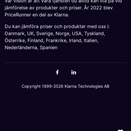
Vår vision är att vara tjänsten du alltid kan lita på vid
jämförelse av produkter och priser. År 2022 blev
PriceRunner en del av Klarna.
Du kan jämföra priser och produkter med oss i:
Danmark
,
UK
,
Sverige
,
Norge
,
USA
,
Tyskland
,
Österrike
,
Finland
,
Frankrike
,
Irland
,
Italien
,
Nederländerna
,
Spanien
Copyright 1999-2026 Klarna Technologies AB