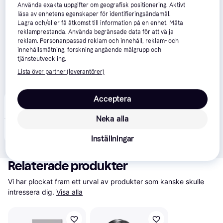
Använda exakta uppgifter om geografisk positionering. Aktivt
läsa av enhetens egenskaper för identifieringsändamål.
Lagra och/eller få åtkomst till information på en enhet. Mäta
reklamprestanda. Använda begränsade data för att välja
reklam. Personanpassad reklam och innehåll, reklam- och
innehållsmätning, forskning angående målgrupp och
tjänsteutveckling.
Lista över partner (leverantörer)
Acceptera
Conrad
2.6
(7)
99 kr frakt
Neka alla
890 kr
Intenso Ultra Line USB-minne 512 GB Silver 3531493 USB 3.2 Gen 1
Inställningar
Relaterade produkter
Vi har plockat fram ett urval av produkter som kanske skulle 
intressera dig.
Visa alla