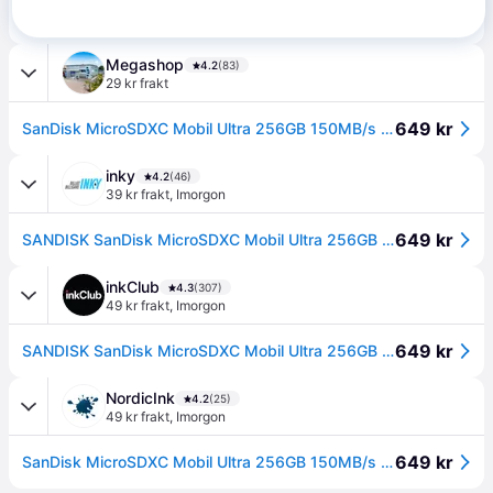
599 kr
SanDisk Ultra - Flash-minneskort (microSDXC till SD-adapter inkluderad) - 256 GB - A1 / UHS Class 1 / Class10 - mikroSDXC UHS-I
Megashop
4.2
(83)
29 kr frakt
649 kr
SanDisk MicroSDXC Mobil Ultra 256GB 150MB/s UHS-I Adap
inky
4.2
(46)
39 kr frakt
,
Imorgon
649 kr
SANDISK SanDisk MicroSDXC Mobil Ultra 256GB 150MB/s UHS-I Adap 0619659200565
inkClub
4.3
(307)
49 kr frakt
,
Imorgon
649 kr
SANDISK SanDisk MicroSDXC Mobil Ultra 256GB 150MB/s UHS-I Adap 0619659200565
NordicInk
4.2
(25)
49 kr frakt
,
Imorgon
649 kr
SanDisk MicroSDXC Mobil Ultra 256GB 150MB/s UHS-I Adap