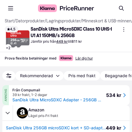
Start
/
Datorprodukter
/
Lagringsprodukter
/
Minneskort & USB-minnen
SanDisk Ultra MicroSDXC Class 10 UHS-I 
4,5
U1 A1 150MB/s 256GB
Jämför pris från
449 kr
till
811 kr
+
2
Prova flexibla betalningar med
Lär dig hur
Rekommenderad
Pris med frakt
Begagnade fr
Från Compumail
ANNONS
534 kr
39 kr frakt
,
1-2 dagar
SanDisk Ultra MicroSDXC Adapter - 256GB --> I lager, forväntat leveransdatum hos dig 09-08-2026
Amazon
·
Lägst pris
Fri frakt
449 kr
SanDisk Ultra 256GB microSDXC kort + SD-adapter, för Android-smartphones och surfplattor, upp till 150 MB/s, med A1 App Prestanda, UHS-I, Kort 10, U1