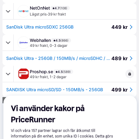
NetOnNet
4.7
(108)
·
Lägst pris
39 kr frakt
449 kr
SanDisk Ultra microSDXC 256GB
Webhallen
4.5
(866)
49 kr frakt
,
0-3 dagar
489 kr
SanDisk Ultra - 256GB / 150MB/s / microSDHC / Class 10 / UHS-I / Adapter
Proshop.se
4.5
(589)
49 kr frakt
,
1-2 dagar
499 kr
SANDISK Ultra microSD/SD - 150MB/s - 256GB
Annons
Vi använder kakor på
PriceRunner
Vi och våra
157
partner lagrar och får åtkomst till
information på din enhet, som unika ID i cookies. Detta görs