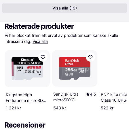
Visa alla (19)
Relaterade produkter
Vi har plockat fram ett urval av produkter som kanske skulle 
intressera dig.
Visa alla
SanDisk Ultra
4.5
PNY Elite mic
Kingston High-
microSDXC
Class 10 UHS-I
Endurance microSDXC
Class 10 UHS-I
100MB/s 256
Class 10 UHS-I U1 A1
1 221 kr
548 kr
522 kr
U1 A1 100MB/s
+Adapter
95/45MB/s 256GB
256GB
Recensioner