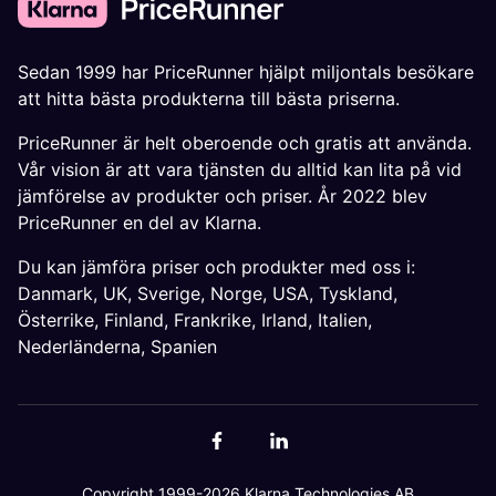
Sedan 1999 har PriceRunner hjälpt miljontals besökare
att hitta bästa produkterna till bästa priserna.
PriceRunner är helt oberoende och gratis att använda.
Vår vision är att vara tjänsten du alltid kan lita på vid
jämförelse av produkter och priser. År 2022 blev
PriceRunner en del av Klarna.
Du kan jämföra priser och produkter med oss i:
Danmark
,
UK
,
Sverige
,
Norge
,
USA
,
Tyskland
,
Österrike
,
Finland
,
Frankrike
,
Irland
,
Italien
,
Nederländerna
,
Spanien
Copyright 1999-2026 Klarna Technologies AB