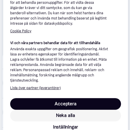
för att behandla personuppgifter. För att vidta dessa
åtgärder kräver vi ditt samtycke, som du kan ge via
banderoll-alternativen. Du kan när som helst hantera dina
preferenser och invända mot behandling baserat på legitimt
intresse på sidan för dataskyddspolicy.
Cookie Policy
Vi och våra partners behandlar data för att tillhandahålla
Använda exakta uppgifter om geografisk positionering. Aktivt
läsa av enhetens egenskaper för identifieringsändamål.
Compumail
Lagra och/eller få åtkomst till information på en enhet. Mäta
4.6
(87)
39 kr frakt
,
1-2 dagar
reklamprestanda. Använda begränsade data för att välja
reklam. Personanpassad reklam och innehåll, reklam- och
innehållsmätning, forskning angående målgrupp och
534 kr
SanDisk Ultra MicroSDXC Adapter - 256GB --> I lager, forväntat leveransdatum hos dig 09-08-2026
tjänsteutveckling.
Lista över partner (leverantörer)
Inet
4.9
(785)
Fri frakt
,
0-1 dagar
Acceptera
599 kr
SanDisk Ultra microSDXC 256 GB
Neka alla
MJ Multimedia
59 kr frakt
,
Imorgon
Inställningar