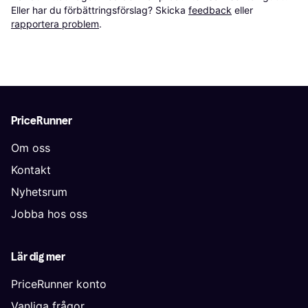
Eller har du förbättringsförslag? Skicka 
feedback
 eller 
rapportera problem
.
PriceRunner
Om oss
Kontakt
Nyhetsrum
Jobba hos oss
Lär dig mer
PriceRunner konto
Vanliga frågor