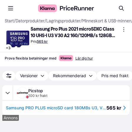
Start
/
Datorprodukter
/
Lagringsprodukter
/
Minneskort & USB-minnen
Samsung Pro Plus 2021 microSDXC Class 
10 UHS-I U3 V30 A2 160/120MB/s 128GB 
+SD adapter
Pris
565 kr
+
3
Prova flexibla betalningar med
Lär dig hur
Versioner
Rekommenderad
Pris med frakt
Picstop
100 kr frakt
565 kr
Samsung PRO PLUS microSD card 180MBs U3, V30, A2, with adapter 128GB
Annons