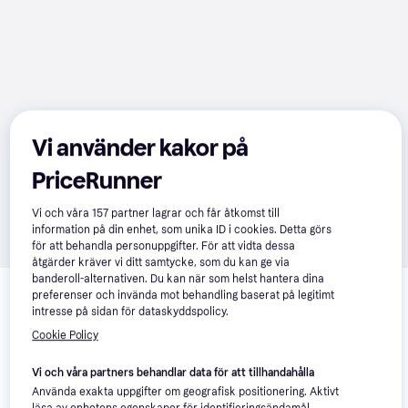
Vi använder kakor på
PriceRunner
Vi och våra
157
partner lagrar och får åtkomst till
information på din enhet, som unika ID i cookies. Detta görs
för att behandla personuppgifter. För att vidta dessa
åtgärder kräver vi ditt samtycke, som du kan ge via
Relaterade produkter
banderoll-alternativen. Du kan när som helst hantera dina
preferenser och invända mot behandling baserat på legitimt
Vi har plockat fram ett urval av produkter som kanske skulle 
intresse på sidan för dataskyddspolicy.
intressera dig.
Visa alla
Cookie Policy
Vi och våra partners behandlar data för att tillhandahålla
Trendande
Använda exakta uppgifter om geografisk positionering. Aktivt