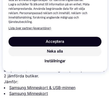
läsa av enhetens egenskaper för identifieringsändamål.
Lagra och/eller få åtkomst till information på en enhet. Mäta
reklamprestanda. Använda begränsade data för att välja
reklam. Personanpassad reklam och innehåll, reklam- och
innehållsmätning, forskning angående målgrupp och
tjänsteutveckling.
SanDisk Extreme
4.8
SanDisk Extreme
5
SanDisk Extre
Pro microSDXC
microSDXC Class
microSDXC Cla
Lista över partner (leverantörer)
Class 10 UHS-I
10 UHS-I U3 V30
UHS-I U3 V30
374 kr
413 kr
390 kr
U3 V30 A2
A2 190/90MB/s
200/90MB/s 1
Acceptera
200/90MB/s
128GB +SD
Om produkten
128GB
Adapter
Neka alla
Lägsta pris på 
Samsung Pro Plus 2021 microSDXC 
Inställningar
Class 10 UHS-I U3 V30 A2 160/120MB/s 128GB +SD 
adapter
 är 
-
, vilket är det billigaste priset just nu bland 
2
 jämförda butiker.
Jämför:
Samsung Minneskort & USB-minnen
Samsung Minneskort