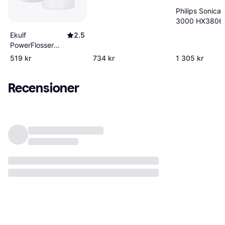
Philips Sonicar
3000 HX3806
Ekulf
2.5
PowerFlosser
Cordless
519 kr
734 kr
1 305 kr
Recensioner