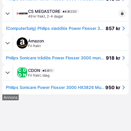
CS MEGASTORE
4.6
(232)
49 kr frakt
,
2-4 dagar
857 kr
(ComputerSalg) Philips sladdlös Power Flosser 3000 HX3826/31 munsköljare, batteri, inbyggd
Amazon
Fri frakt
918 kr
Philips Sonicare trådlös Power Flosser 3000 mundusch; vatten-flops för tänder, tandkött och tandvård, vit (modell HX3826/31)
CDON
5.0
(1)
Fri frakt
,
Idag
950 kr
Philips Sonicare Power Flosser 3000 HX3826 Munvatten
Annons