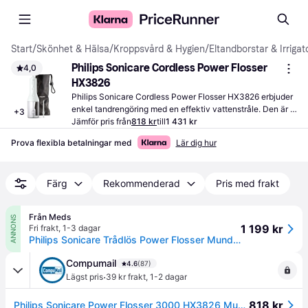
Start
/
Skönhet & Hälsa
/
Kroppsvård & Hygien
/
Eltandborstar & Irrigat
Philips Sonicare Cordless Power Flosser 
4,0
HX3826
Philips Sonicare Cordless Power Flosser HX3826 erbjuder 
enkel tandrengöring med en effektiv vattenstråle. Den är 
+
3
sladdlös och har en ergonomisk design för bekväm 
Jämför pris från
818 kr
till
1 431 kr
användning.
Prova flexibla betalningar med
Lär dig hur
Färg
Rekommenderad
Pris med frakt
Från Meds
ANNONS
1 199 kr
Fri frakt
,
1-3 dagar
Philips Sonicare Trådlös Power Flosser Mundusch - Multi
Compumail
4.6
(87)
·
Lägst pris
39 kr frakt
,
1-2 dagar
818 kr
Philips Sonicare Power Flosser 3000 HX3826 Mundskylning Sort --> I lager, forväntat leveransdatum hos dig 08-08-2026