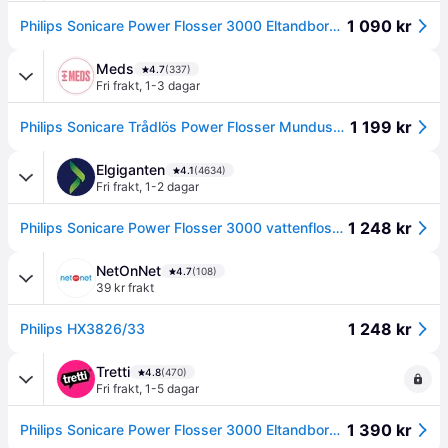
1 090 kr
Philips Sonicare Power Flosser 3000 Eltandborste
Meds
4.7
(337)
Fri frakt
,
1-3 dagar
1 199 kr
Philips Sonicare Trådlös Power Flosser Mundusch - Multi
Elgiganten
4.1
(4634)
Fri frakt
,
1-2 dagar
1 248 kr
Philips Sonicare Power Flosser 3000 vattenflosser HX3826/33 (svart)
NetOnNet
4.7
(108)
39 kr frakt
1 248 kr
Philips HX3826/33
Tretti
4.8
(470)
Fri frakt
,
1-5 dagar
1 390 kr
Philips Sonicare Power Flosser 3000 Eltandborste