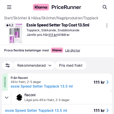
Start
/
Skönhet & Hälsa
/
Skönhet
/
Nagelprodukter
/
Topplack
Essie Speed Setter Top Coat 13.5ml
4,2
Topplack, Stärkande, Snabbtorkande
Jämför pris från
111 kr
till
169 kr
Prova flexibla betalningar med
Lär dig hur
Rekommenderad
Pris med frakt
Från flaconi
ANNONS
111 kr
49 kr frakt
,
2-5 dagar
essie Speed Setter Topplack 13.5 ml
flaconi
·
Lägst pris
49 kr frakt
,
2-5 dagar
111 kr
essie Speed Setter Topplack 13.5 ml