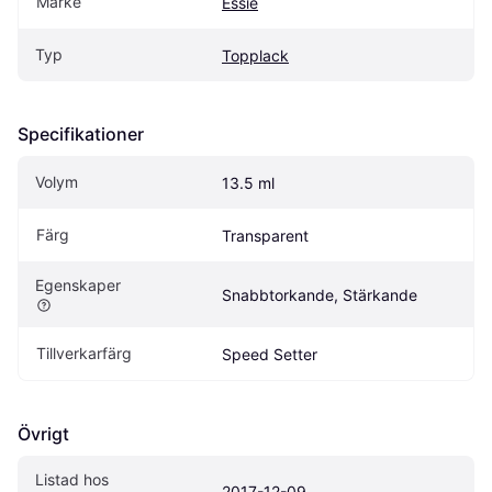
Märke
Essie
Typ
Topplack
Specifikationer
Volym
13.5 ml
Färg
Transparent
Egenskaper
Snabbtorkande, Stärkande
Tillverkarfärg
Speed Setter
Övrigt
Listad hos 
2017-12-09