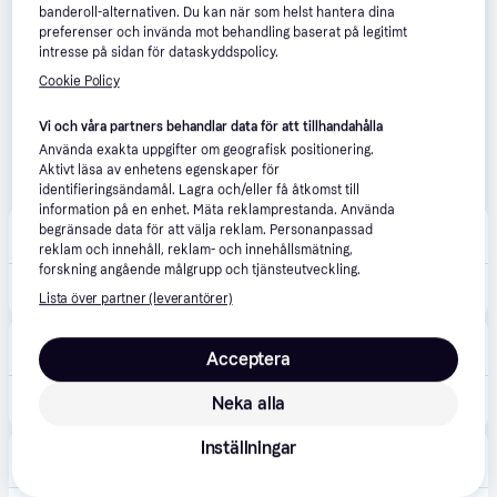
banderoll-alternativen. Du kan när som helst hantera dina
preferenser och invända mot behandling baserat på legitimt
intresse på sidan för dataskyddspolicy.
Cookie Policy
Vi och våra partners behandlar data för att tillhandahålla
Använda exakta uppgifter om geografisk positionering.
Aktivt läsa av enhetens egenskaper för
identifieringsändamål. Lagra och/eller få åtkomst till
information på en enhet. Mäta reklamprestanda. Använda
Cocopanda
4.5
(13)
begränsade data för att välja reklam. Personanpassad
Fri frakt
,
2-4 dagar
reklam och innehåll, reklam- och innehållsmätning,
forskning angående målgrupp och tjänsteutveckling.
125 kr
Essie Speed Setter Top Coat 13,5ml
Lista över partner (leverantörer)
Med24
Acceptera
39 kr frakt
126 kr
Neka alla
Essie Top Coat Speed Setter - 13,5 ml
Inställningar
Coolshop
4.5
(139)
Fri frakt
,
2-4 dagar