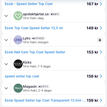
167 kr
Essie - Speed Setter Top Coat
apotekhjartat.se
5.0
(1)
19 kr frakt
,
Idag
149 kr
Essie Top Coat Speed Setter 13,5 ml
Lyko
4.7
(403)
19 kr frakt
,
Imorgon
153 kr
Essie Nail Care Top Coat Speed Setter
Kicks
19 kr frakt
,
1-5 dagar
159 kr
speed setter top coat
Magasin
4.7
(11)
49 kr frakt
,
2-4 dagar
159 kr
Essie Speed Setter top Coat Transparent 13.5ml - Topplack Från Magasin (13.5ml)