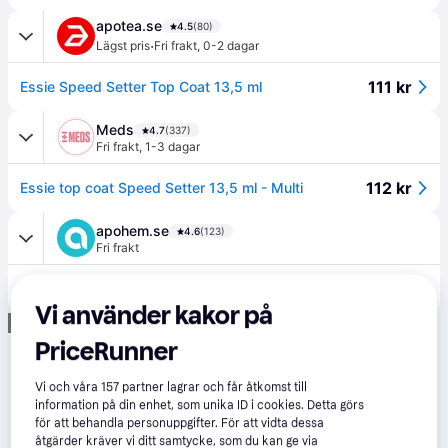
apotea.se
4.5
(80)
·
Lägst pris
Fri frakt
,
0-2 dagar
111 kr
Essie Speed Setter Top Coat 13,5 ml
Meds
4.7
(337)
Fri frakt
,
1-3 dagar
112 kr
Essie top coat Speed Setter 13,5 ml - Multi
apohem.se
4.6
(123)
Fri frakt
112 kr
essie Top Coat Speed Setter 13,5 ml
Vi använder kakor på
Annons
PriceRunner
Vi och våra
157
partner lagrar och får åtkomst till
information på din enhet, som unika ID i cookies. Detta görs
för att behandla personuppgifter. För att vidta dessa
åtgärder kräver vi ditt samtycke, som du kan ge via