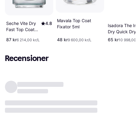
Mavala Top Coat
Seche Vite Dry
4.8
Isadora The In
Fixator 5ml
Fast Top Coat
Dry Quick Dry
14ml
Coat 08 5.9ml
87 kr
48 kr
65 kr
6 214,00 kr/L
9 600,00 kr/L
10 998,00 
Recensioner