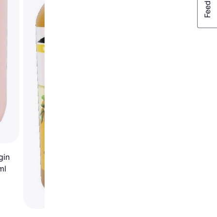
gin
ml