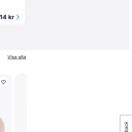
14 kr
Visa alla
ORS Olive Oil Incredib
Rich Oil Moisturizing 
Lotion 251ml