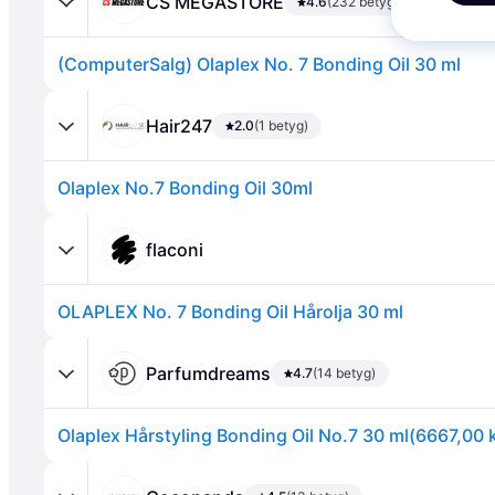
CS MEGASTORE
4.6
(232 betyg)
(ComputerSalg) Olaplex No. 7 Bonding Oil 30 ml
Hair247
2.0
(1 betyg)
Olaplex No.7 Bonding Oil 30ml
Annons
flaconi
OLAPLEX No. 7 Bonding Oil Hårolja 30 ml
Parfumdreams
4.7
(14 betyg)
Olaplex Hårstyling Bonding Oil No.7 30 ml(6667,00 kr