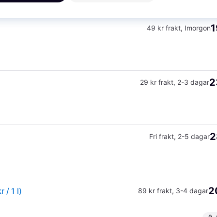
1
49 kr frakt
,
Imorgon
2
29 kr frakt
,
2-3 dagar
2
Fri frakt
,
2-5 dagar
2
 / 1 l)
89 kr frakt
,
3-4 dagar