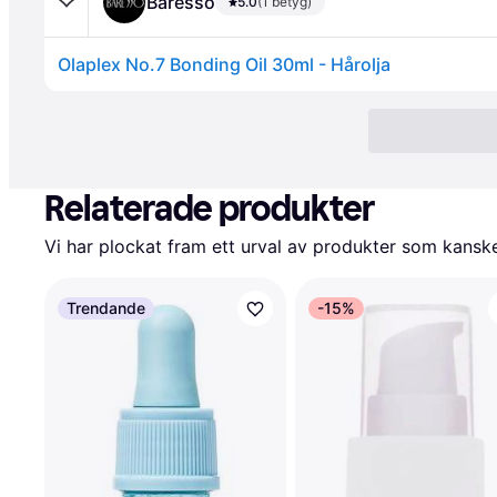
Baresso
5.0
(1 betyg)
Olaplex No.7 Bonding Oil 30ml - Hårolja
Relaterade produkter
Vi har plockat fram ett urval av produkter som kanske 
Trendande
-15%