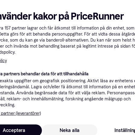
Specifikationer
nvänder kakor på PriceRunner
Rekomme
åra
157
partner lagrar och får åtkomst till information på din enhet, som 
Detta görs för att behandla personuppgifter. För att vidta dessa åtgärde
ycke, som du kan ge via banderoll-alternativen. Du kan när som helst 
er och invända mot behandling baserat på legitimt intresse på sidan f
3
Fri frakt
,
1-5 dagar
spolicy.
licy
a partners behandlar data för att tillhandahålla
xakta uppgifter om geografisk positionering. Aktivt läsa av enhetens
1
·
Lägst pris
89 kr frakt
,
4 dagar
ifieringsändamål. Lagra och/eller få åtkomst till information på en enhe
standa. Använda begränsade data för att välja reklam. Personanpas
åll, reklam- och innehållsmätning, forskning angående målgrupp och
veckling.
 partner (leverantörer)
2
29 kr frakt
Acceptera
Neka alla
Inställnin