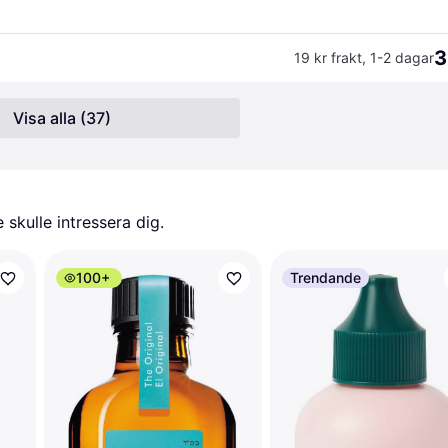
3
19 kr frakt
,
1-2 dagar
Visa alla (37)
skulle intressera dig.
100+
Trendande