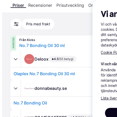
Priser
Recensioner
Prisutveckling
Om produkten
Vi a
Pris med frakt
Vi och v
cookies. 
ditt samt
ANNONS
Från Kicks
preferens
No.7 Bonding Oil 30 ml
dataskydd
Cookie Po
Deloox
4.5
(55 betyg)
Vi och vår
Använda e
Olaplex No.7 Bonding Oil 30 ml
för ident
reklampre
och inneh
donnabeauty.se
tjänsteut
Lista över
No.7 Bonding Oil