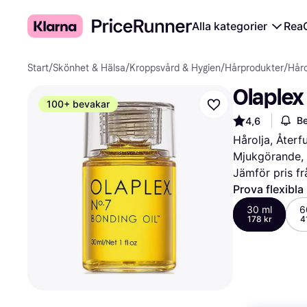
Alla kategorier
Rea
Start
/
Skönhet & Hälsa
/
Kroppsvård & Hygien
/
Hårprodukter
/
Håro
Olaplex
100+ bevakar
Be
4,6
Hårolja, Återf
Mjukgörande, R
Jämför pris fr
Prova flexibla
30 ml
6
178 kr
4