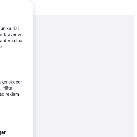
nderad
unika ID i
r kräver vi
hantera dina
ör
79 kr
 egenskaper
78 kr
t. Mäta
sad reklam
09 kr
gar