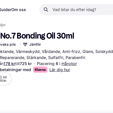
Guider
Om oss
ljor
 No.7 Bonding Oil 30ml
vaka pris
Jämför
uktande, Värmeskydd, Vårdande, Anti-frizz, Glans, Solskydd,
eparerande, Stärkande, Sulfatfri, Parabenfri
ån
178 kr
till
725 kr
·
Placering 
6 
i 
Håroljor
 betalningar med
Lär dig hur
0 ml
15 kr