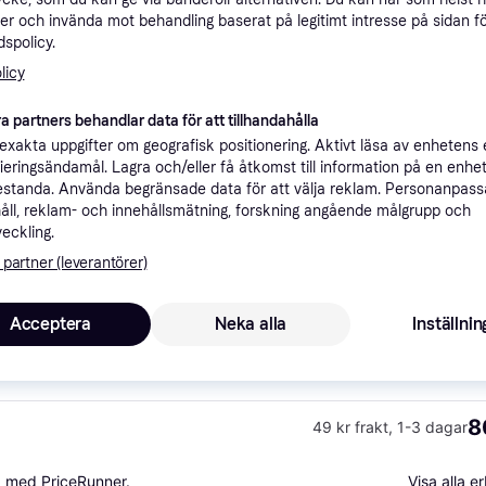
ner
er och invända mot behandling baserat på legitimt intresse på sidan f
spolicy.
licy
Rekomme
a partners behandlar data för att tillhandahålla
xakta uppgifter om geografisk positionering. Aktivt läsa av enhetens
ifieringsändamål. Lagra och/eller få åtkomst till information på en enhe
8
49 kr frakt
,
1-3 dagar
standa. Använda begränsade data för att välja reklam. Personanpas
åll, reklam- och innehållsmätning, forskning angående målgrupp och
veckling.
 partner (leverantörer)
7
 l Färg silver
·
Lägst pris
66 kr frakt
,
4-5 dagar
Acceptera
Neka alla
Inställnin
8
49 kr frakt
,
1-3 dagar
a med PriceRunner.
Visa alla 