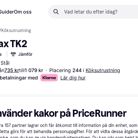
Guider
Om oss
/
Köksutrustning
ax TK2
s
Jämför
 Stål
ån
735 kr
till
1 079 kr
·
Placering 
244 
i 
Köksutrustning
 betalningar med
Lär dig hur
nvänder kakor på PriceRunner
åra
157
partner lagrar och får åtkomst till information på din enhet, som 
Detta görs för att behandla personuppgifter. För att vidta dessa åtgärde
ycke, som du kan ge via banderoll-alternativen. Du kan när som helst 