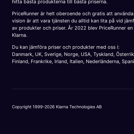
hitta bästa produkterna till bästa priserna.
PriceRunner är helt oberoende och gratis att använda
vision är att vara tjänsten du alltid kan lita på vid jäm
av produkter och priser. År 2022 blev PriceRunner en
Klarna.
Du kan jämföra priser och produkter med oss i:
Danmark
,
UK
,
Sverige
,
Norge
,
USA
,
Tyskland
,
Österri
Finland
,
Frankrike
,
Irland
,
Italien
,
Nederländerna
,
Span
Copyright 1999-2026 Klarna Technologies AB