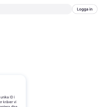
Logga in
Annons
Annons
unika ID i
r kräver vi
hantera dina