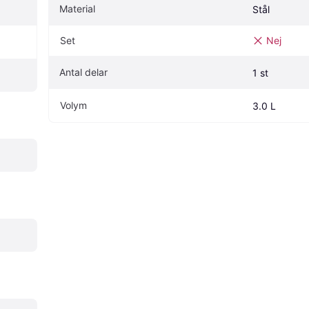
Material
Stål
Set
Nej
Antal delar
1 st
Volym
3.0 L