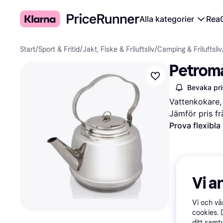
Alla kategorier
Rea
Start
/
Sport & Fritid
/
Jakt, Fiske & Friluftsliv
/
Camping & Friluftsliv
Petrom
Bevaka pri
Vattenkokare,
Jämför pris fr
Prova flexibla
Vi a
Vi och v
cookies. 
ditt samt