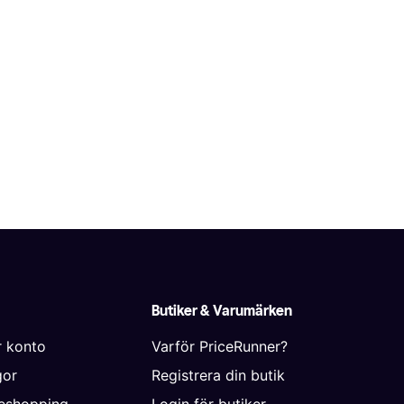
Butiker & Varumärken
r konto
Varför PriceRunner?
gor
Registrera din butik
neshopping
Login för butiker