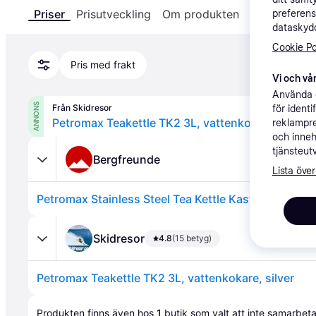
Priser
Prisutveckling
Om produkten
Specifikatio
preferens
dataskydd
Cookie Po
Pris med frakt
Vi och vår
Använda e
ANNONS
Från Skidresor
för ident
Petromax Teakettle TK2 3L, vattenkokare, silver
reklampre
och inneh
tjänsteut
Bergfreunde
Lista över
Petromax Stainless Steel Tea Kettle Kastrull Storlek 3
Skidresor
4.8
(15 betyg)
Petromax Teakettle TK2 3L, vattenkokare, silver
Annons
Produkten finns även hos 
1
butik
 som valt att inte samarbet