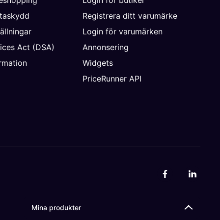
ataskydd
Registrera ditt varumärke
ällningar
Login för varumärken
vices Act (DSA)
Annonsering
rmation
Widgets
PriceRunner API
Mina produkter