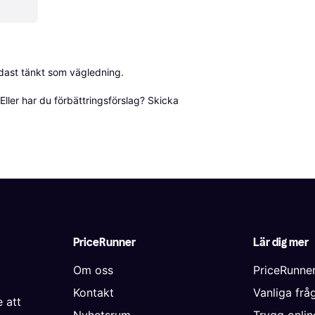
dast tänkt som vägledning.

ller har du förbättringsförslag? Skicka 
PriceRunner
Lär dig mer
Om oss
PriceRunne
Kontakt
Vanliga frå
 att
Nyhetsrum
Trygg onli