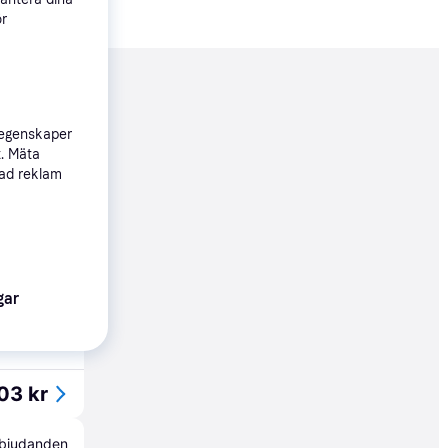
ör
nderad
 egenskaper
t. Mäta
03 kr
sad reklam
35 kr
gar
Köpgaranti
03 kr
erbjudanden