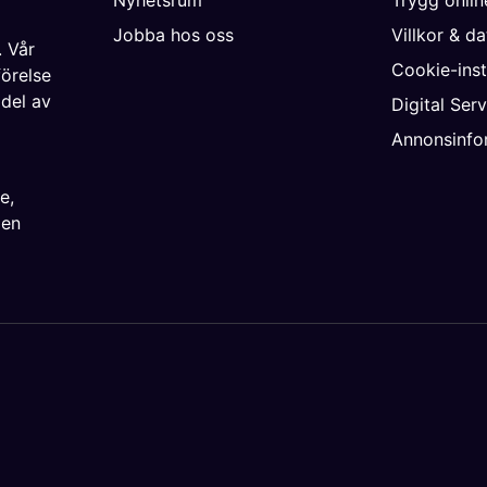
Jobba hos oss
Villkor & d
. Vår
Cookie-inst
förelse
 del av
Digital Ser
Annonsinfo
ke
,
ien