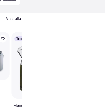
Visa alla
Trendande
Petromax Fire Pot 1.5
Menu Kettle 1.5L