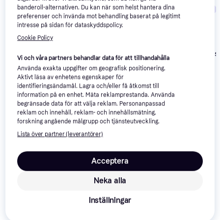
banderoll-alternativen. Du kan när som helst hantera dina
Trendande
Trendande
Trendande
preferenser och invända mot behandling baserat på legitimt
intresse på sidan för dataskyddspolicy.
Cookie Policy
Fjällräven Abis
Fjällräven Abisko Lite
Vi och våra partners behandlar data för att tillhandahålla
Fjällräven Abisko
Endurance 2
1
Endurance 3
Använda exakta uppgifter om geografisk positionering.
Aktivt läsa av enhetens egenskaper för
6 189 kr
9 778 kr
8 147 kr
identifieringsändamål. Lagra och/eller få åtkomst till
information på en enhet. Mäta reklamprestanda. Använda
begränsade data för att välja reklam. Personanpassad
Om produkten
reklam och innehåll, reklam- och innehållsmätning,
forskning angående målgrupp och tjänsteutveckling.
Lägsta pris på 
Fjällräven Abisko Lite 2
 är 
6 950 kr
, 
Lista över partner (leverantörer)
vilket är det billigaste priset just nu bland 
4
 jämförda 
butiker.
Acceptera
Att ge sig ut i naturen och tillbringa natten under
stjärnorna kan vara ett underbart äventyr, för både
Neka alla
vuxna och barn. Precis som med mycket annat är det
Inställningar
viktigt att du har rätt utrustning, såsom detta
tunneltält.