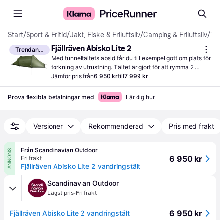
Start
/
Sport & Fritid
/
Jakt, Fiske & Friluftsliv
/
Camping & Friluftsliv
/
Tält
Fjällräven Abisko Lite 2
Trendande
Med tunneltältets absid får du till exempel gott om plats för 
torkning av utrustning. Tältet är gjort för att rymma 2 
personer och tältet är normaltungt med en vikt på 2,7 kg.
Jämför pris från
6 950 kr
till
7 999 kr
Prova flexibla betalningar med
Lär dig hur
Versioner
Rekommenderad
Pris med frakt
Från Scandinavian Outdoor
ANNONS
6 950 kr
Fri frakt
Fjällräven Abisko Lite 2 vandringstält
Scandinavian Outdoor
·
Lägst pris
Fri frakt
6 950 kr
Fjällräven Abisko Lite 2 vandringstält