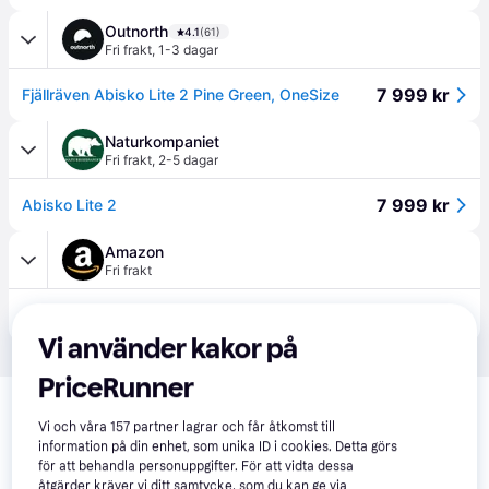
Outnorth
4.1
(61)
Fri frakt
,
1-3 dagar
7 999 kr
Fjällräven Abisko Lite 2 Pine Green, OneSize
Naturkompaniet
Fri frakt
,
2-5 dagar
7 999 kr
Abisko Lite 2
Amazon
Fri frakt
7 999 kr
Fjällräven unisex – vuxna Abisko Lite 2-tält, grangrön, en storlek
Vi använder kakor på
PriceRunner
Relaterade produkter
Vi har plockat fram ett urval av produkter som kanske skulle 
Vi och våra
157
partner lagrar och får åtkomst till
information på din enhet, som unika ID i cookies. Detta görs
intressera dig.
Visa alla
för att behandla personuppgifter. För att vidta dessa
åtgärder kräver vi ditt samtycke, som du kan ge via