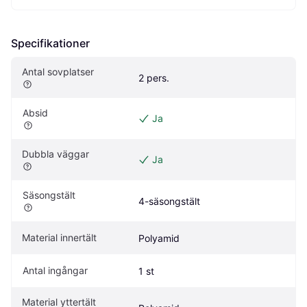
Specifikationer
Antal sovplatser
2 pers.
Absid
Ja
Dubbla väggar
Ja
Säsongstält
4-säsongstält
Material innertält
Polyamid
Antal ingångar
1 st
Material yttertält 