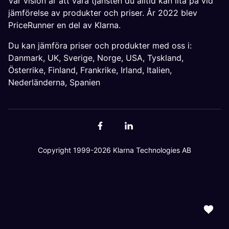
Vår vision är att vara tjänsten du alltid kan lita på vid
jämförelse av produkter och priser. År 2022 blev
PriceRunner en del av Klarna.
Du kan jämföra priser och produkter med oss i:
Danmark
,
UK
,
Sverige
,
Norge
,
USA
,
Tyskland
,
Österrike
,
Finland
,
Frankrike
,
Irland
,
Italien
,
Nederländerna
,
Spanien
Copyright 1999-2026 Klarna Technologies AB