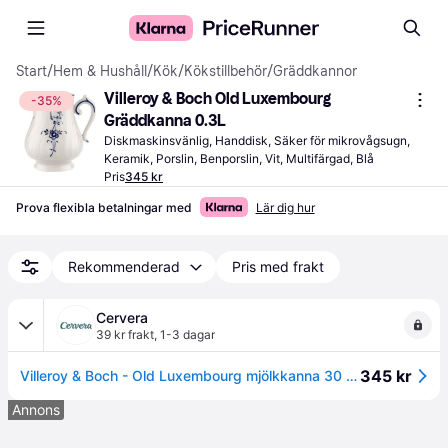
Start
/
Hem & Hushåll
/
Kök
/
Kökstillbehör
/
Gräddkannor
Villeroy & Boch Old Luxembourg 
-35%
Gräddkanna 0.3L
Diskmaskinsvänlig, Handdisk, Säker för mikrovågsugn, 
Keramik, Porslin, Benporslin, Vit, Multifärgad, Blå
Pris
345 kr
Prova flexibla betalningar med
Lär dig hur
Rekommenderad
Pris med frakt
Cervera
39 kr frakt
,
1-3 dagar
345 kr
Villeroy & Boch - Old Luxembourg mjölkkanna 30 cl vit/blå
Annons