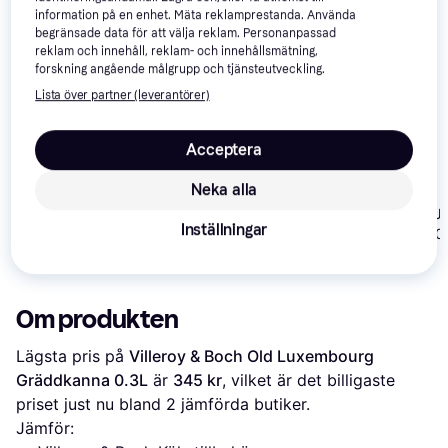
information på en enhet. Mäta reklamprestanda. Använda
begränsade data för att välja reklam. Personanpassad
reklam och innehåll, reklam- och innehållsmätning,
forskning angående målgrupp och tjänsteutveckling.
Lista över partner (leverantörer)
Pillivuyt Cow
Spode Blue Italian
Gräddkanna 0.14L
Gräddkanna 0.22L
Acceptera
Neka alla
Stelton Arne 
Inställningar
Gräddkanna 0.
304 kr
568 kr
539 kr
Om produkten
Lägsta pris på 
Villeroy & Boch Old Luxembourg 
Gräddkanna 0.3L
 är 
345 kr
, vilket är det billigaste 
priset just nu bland 
2
 jämförda butiker.
Jämför: