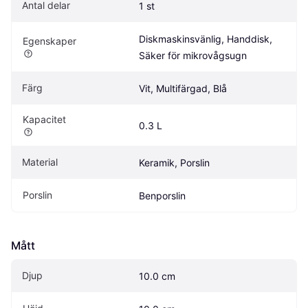
Antal delar
1 st
Diskmaskinsvänlig, Handdisk, 
Egenskaper
Säker för mikrovågsugn
Färg
Vit, Multifärgad, Blå
Kapacitet
0.3 L
Material
Keramik, Porslin
Porslin
Benporslin
Mått
Djup
10.0 cm