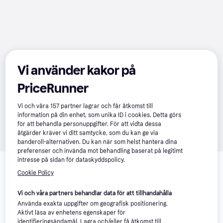
Vi använder kakor på
PriceRunner
Vi och våra
157
partner lagrar och får åtkomst till
information på din enhet, som unika ID i cookies. Detta görs
för att behandla personuppgifter. För att vidta dessa
åtgärder kräver vi ditt samtycke, som du kan ge via
banderoll-alternativen. Du kan när som helst hantera dina
preferenser och invända mot behandling baserat på legitimt
Relaterade produkter
intresse på sidan för dataskyddspolicy.
Cookie Policy
Vi har plockat fram ett urval av produkter som kanske skulle 
intressera dig.
Visa alla
Vi och våra partners behandlar data för att tillhandahålla
Använda exakta uppgifter om geografisk positionering.
Trendande
Aktivt läsa av enhetens egenskaper för
identifieringsändamål. Lagra och/eller få åtkomst till