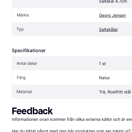
Saltskål 4.7cm
Märke
Georg Jensen
Typ
Saltskålar
Specifikationer
Antal delar
1 st
Färg
Natur
Material
Trä, Rostfritt stål
Feedback
Informationen ovan kommer från olika externa källor och är en
Har du hittat något med den här produkten som ser tokigt ut? E