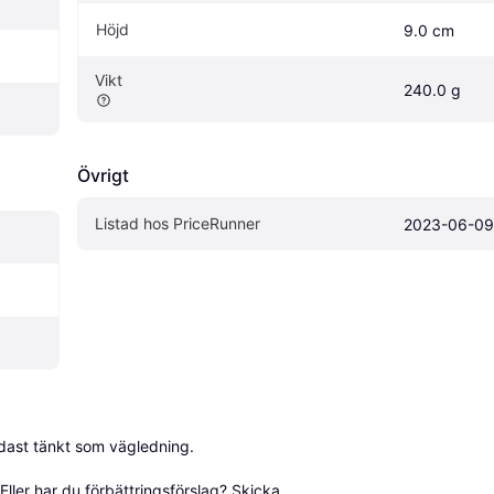
Höjd
9.0 cm
Vikt
240.0 g
Övrigt
Listad hos PriceRunner
2023-06-09
dast tänkt som vägledning.

ller har du förbättringsförslag? Skicka 