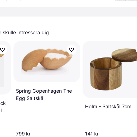
skulle intressera dig.
Spring Copenhagen The
Egg Saltskål
ock
Holm - Saltskål 7cm
l
799 kr
141 kr