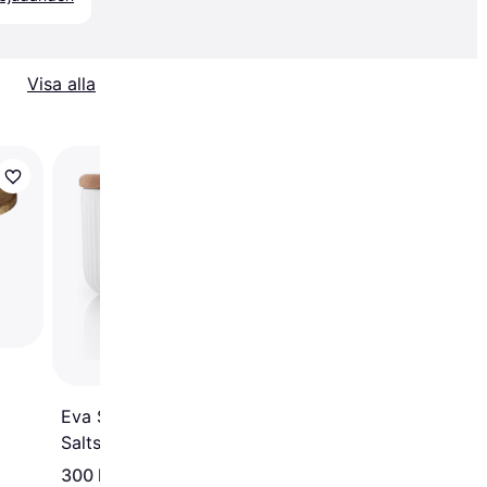
Visa alla
Trendande
Georg Jensen Bernad
& Spoon Saltskål 7.4
2st
Eva Solo Trio Legio Nova
Saltskål 11cm
300 kr
490 kr