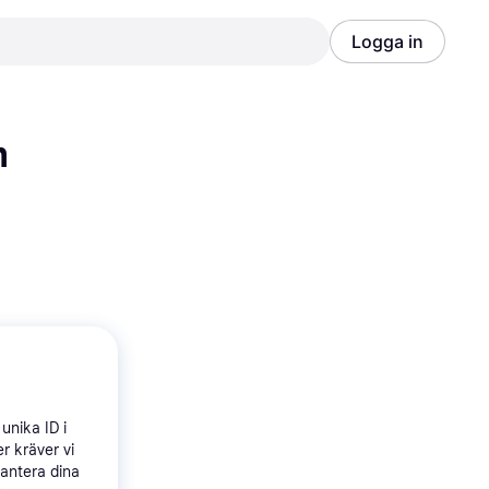
Logga in
Annons
Annons
m
unika ID i
r kräver vi
hantera dina