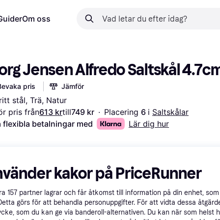
Guider
Om oss
org Jensen Alfredo Saltskål 4.7c
Bevaka pris
Jämför
itt stål, Trä, Natur
r pris från
613 kr
till
749 kr
·
Placering 
6 
i 
Saltskålar
 flexibla betalningar med
Lär dig hur
nvänder kakor på PriceRunner
åra
157
partner lagrar och får åtkomst till information på din enhet, som 
Detta görs för att behandla personuppgifter. För att vidta dessa åtgärde
ycke, som du kan ge via banderoll-alternativen. Du kan när som helst 