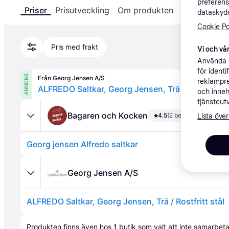
preferens
Priser
Prisutveckling
Om produkten
Specifikatio
dataskydd
Cookie Po
Pris med frakt
Vi och vår
Använda e
för ident
ANNONS
Från Georg Jensen A/S
reklampre
ALFREDO Saltkar, Georg Jensen, Trä / Rostfritt st
och inneh
tjänsteut
Bagaren och Kocken
4.5
(2 betyg)
Lista över
Georg jensen Alfredo saltkar
Georg Jensen A/S
ALFREDO Saltkar, Georg Jensen, Trä / Rostfritt stål
Annons
Produkten finns även hos 
1
butik
 som valt att inte samarbet