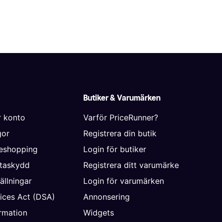
Butiker & Varumärken
r konto
Varför PriceRunner?
gor
Registrera din butik
neshopping
Login för butiker
ataskydd
Registrera ditt varumärke
ällningar
Login för varumärken
vices Act (DSA)
Annonsering
rmation
Widgets