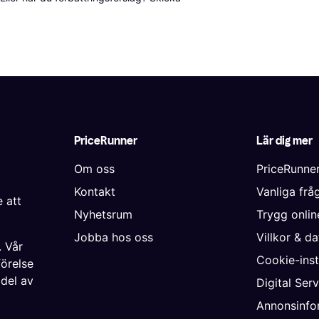
PriceRunner
Lär dig mer
Om oss
PriceRunne
Kontakt
Vanliga frå
 att
Nyhetsrum
Trygg onli
Jobba hos oss
Villkor & d
. Vår
Cookie-inst
förelse
 del av
Digital Ser
Annonsinfo