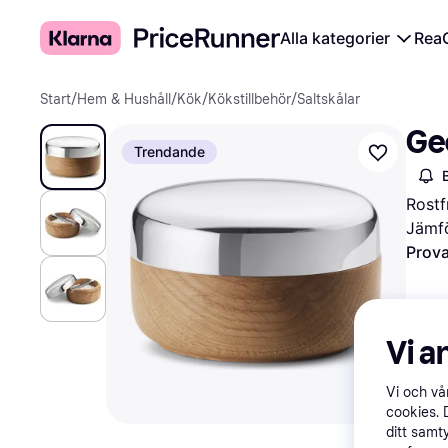
Alla kategorier
Rea
Start
/
Hem & Hushåll
/
Kök
/
Kökstillbehör
/
Saltskålar
Ge
Trendande
Rostfr
Jämfö
Prova
Vi a
Vi och v
cookies. 
ditt samt