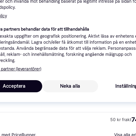
er och invända mot behandling baserat på legitimt intresse på sidan f
ner
spolicy.
licy
Rekomme
a partners behandlar data för att tillhandahålla
xakta uppgifter om geografisk positionering. Aktivt läsa av enhetens
ifieringsändamål. Lagra och/eller få åtkomst till information på en enhe
standa. Använda begränsade data för att välja reklam. Personanpas
7
50 kr frakt
ål
åll, reklam- och innehållsmätning, forskning angående målgrupp och
veckling.
 partner (leverantörer)
6
·
Lägst pris
Fri frakt
Acceptera
Neka alla
Inställnin
7
50 kr frakt
a med PriceRunner.
Visa alla 