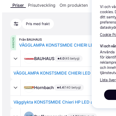
Priser
Prisutveckling
Om produkten
Specifikatio
Vi och v
cookies. 
ditt samt
preferens
Pris med frakt
dataskydd
Cookie Po
ANNONS
Från BAUHAUS
VÄGGLAMPA KONSTSMIDE CHIERI LED VIT
Vi och vår
Använda e
för ident
BAUHAUS
4.0
(45 betyg)
reklampre
och inneh
VÄGGLAMPA KONSTSMIDE CHIERI LED VIT
tjänsteut
Lista över
Hornbach
4.4
(140 betyg)
Vägglykta KONSTSMIDE Chieri HP LED antracit