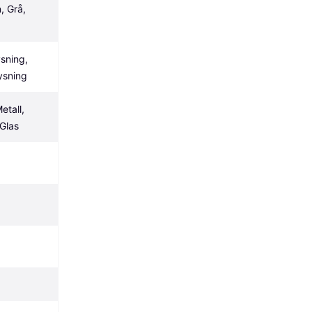
, Grå, 
ning, 
ysning
tall, 
 Glas