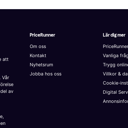
PriceRunner
Lär dig mer
Om oss
PriceRunne
Kontakt
Vanliga frå
 att
Nyhetsrum
Trygg onli
Jobba hos oss
Villkor & d
. Vår
Cookie-inst
förelse
 del av
Digital Ser
Annonsinfo
ke
,
ien