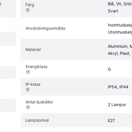
 
Blå, Vit, Grön
Färg
Svart
Inomhusbelys
Användningsområde
Utomhusbel
Aluminium, Me
Material
Akryl, Plast,
Energiklass
G
IP-klass
IP54, IP44
Antal ljuskällor
2 Lampor
Lampsockel
E27