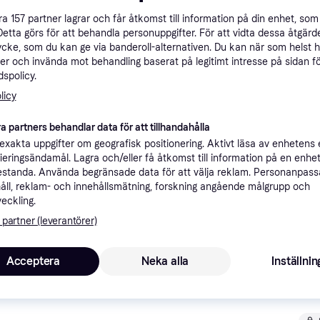
ner
åra
157
partner lagrar och får åtkomst till information på din enhet, som 
Detta görs för att behandla personuppgifter. För att vidta dessa åtgärde
ycke, som du kan ge via banderoll-alternativen. Du kan när som helst 
er och invända mot behandling baserat på legitimt intresse på sidan f
Rekomme
spolicy.
licy
69 kr frakt
a partners behandlar data för att tillhandahålla
xakta uppgifter om geografisk positionering. Aktivt läsa av enhetens
ifieringsändamål. Lagra och/eller få åtkomst till information på en enhe
standa. Använda begränsade data för att välja reklam. Personanpas
åll, reklam- och innehållsmätning, forskning angående målgrupp och
5
·
veckling.
Lägst pris
69 kr frakt
 partner (leverantörer)
Acceptera
Neka alla
Inställnin
5
59 kr frakt
,
4-6 dagar