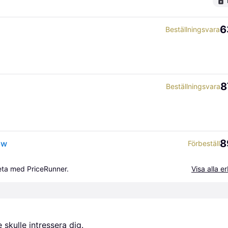
6
Beställningsvara
8
Beställningsvara
8
3w
Förbeställ
beta med PriceRunner.
Visa alla 
skulle intressera dig.