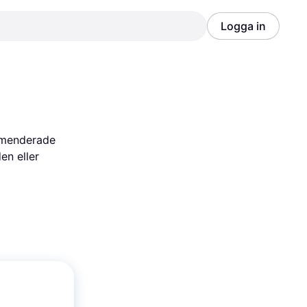
Logga in
Annons
Annons
menderade 
n eller 