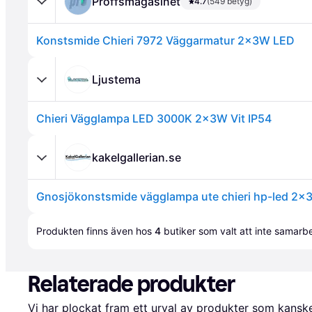
Proffsmagasinet
4.7
(549 betyg)
Konstsmide Chieri 7972 Väggarmatur 2x3W LED
Ljustema
Chieri Vägglampa LED 3000K 2x3W Vit IP54
Annons
kakelgallerian.se
Gnosjökonstsmide vägglampa ute chieri hp-led 2x
Annons
Produkten finns även hos 
4
butiker
 som valt att inte samar
Relaterade produkter
Vi har plockat fram ett urval av produkter som kanske 