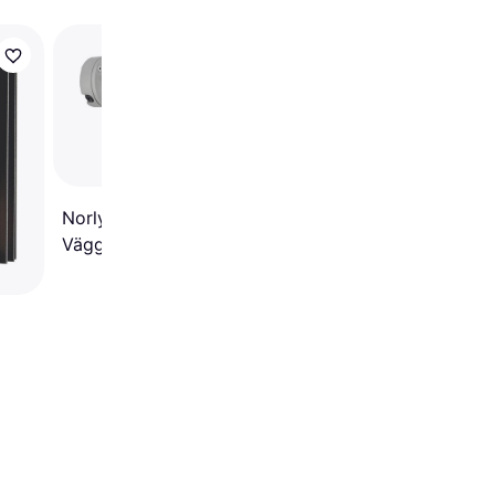
Eglo Navedo 93447
Väggarmatur ∅ 20cm
Norlys Koster 724
Väggarmatur
ur