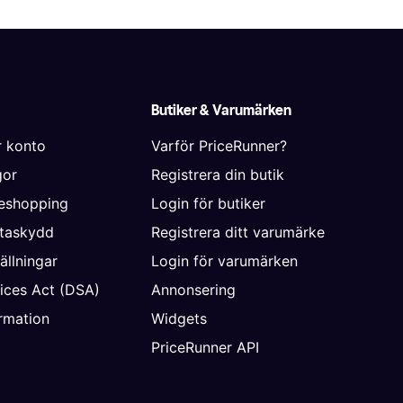
Butiker & Varumärken
r konto
Varför PriceRunner?
gor
Registrera din butik
neshopping
Login för butiker
ataskydd
Registrera ditt varumärke
ällningar
Login för varumärken
vices Act (DSA)
Annonsering
rmation
Widgets
PriceRunner API