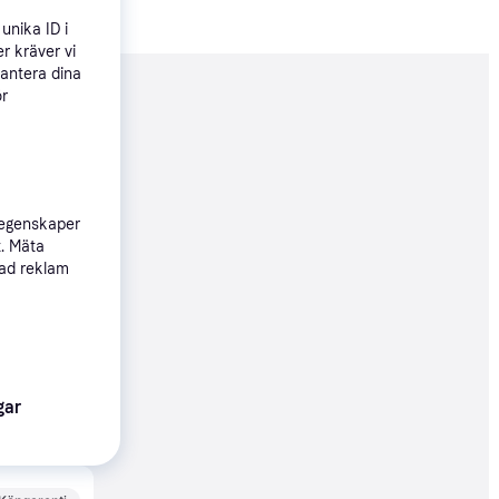
unika ID i
r kräver vi
hantera dina
ör
nderad
519 kr
 egenskaper
t. Mäta
sad reklam
19 kr
Köpgaranti
gar
49 kr