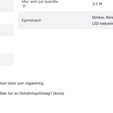
Max watt per ljuskälla
3.0 W
Dimbar, Röre
Egenskaper
LED-belysni
dast tänkt som vägledning.

ller har du förbättringsförslag? Skicka 