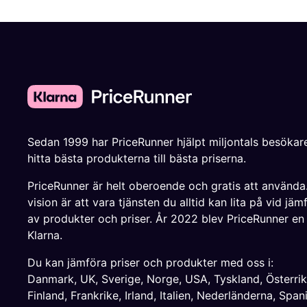
Sedan 1999 har PriceRunner hjälpt miljontals besökare
hitta bästa produkterna till bästa priserna.
PriceRunner är helt oberoende och gratis att använda
vision är att vara tjänsten du alltid kan lita på vid jäm
av produkter och priser. År 2022 blev PriceRunner en
Klarna.
Du kan jämföra priser och produkter med oss i:
Danmark
,
UK
,
Sverige
,
Norge
,
USA
,
Tyskland
,
Österri
Finland
,
Frankrike
,
Irland
,
Italien
,
Nederländerna
,
Span