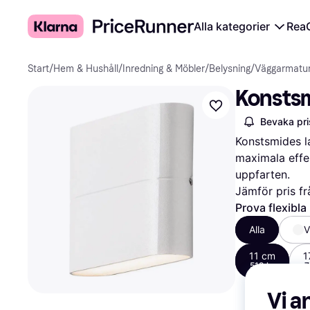
Alla kategorier
Rea
Start
/
Hem & Hushåll
/
Inredning & Möbler
/
Belysning
/
Väggarmatu
Konstsm
Bevaka pri
Konstsmides l
maximala effek
uppfarten.
Jämför pris fr
Prova flexibla
Alla
V
11 cm
1
519 kr
7
Vi a