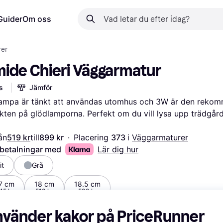
Guider
Om oss
rer
ide Chieri Väggarmatur
s
Jämför
ampa är tänkt att användas utomhus och 3W är den rekom
ten på glödlamporna. Perfekt om du vill lysa upp trädgårde
ån
519 kr
till
899 kr
·
Placering 
373 
i 
Väggarmaturer
 betalningar med
Lär dig hur
it
Grå
7 cm
18 cm
18.5 cm
45 kr
519 kr
599 kr
nvänder kakor på PriceRunner