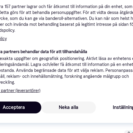
ner
åra
157
partner lagrar och får åtkomst till information på din enhet, som 
Detta görs för att behandla personuppgifter. För att vidta dessa åtgärde
ycke, som du kan ge via banderoll-alternativen. Du kan när som helst 
er och invända mot behandling baserat på legitimt intresse på sidan f
Rekomme
spolicy.
licy
6
99 kr frakt
,
2-3 dagar
a partners behandlar data för att tillhandahålla
xakta uppgifter om geografisk positionering. Aktivt läsa av enhetens
ifieringsändamål. Lagra och/eller få åtkomst till information på en enhe
standa. Använda begränsade data för att välja reklam. Personanpas
åll, reklam- och innehållsmätning, forskning angående målgrupp och
veckling.
6
·
Lägst pris
99 kr frakt
,
2-3 dagar
 partner (leverantörer)
Acceptera
Neka alla
Inställnin
7
Fri frakt