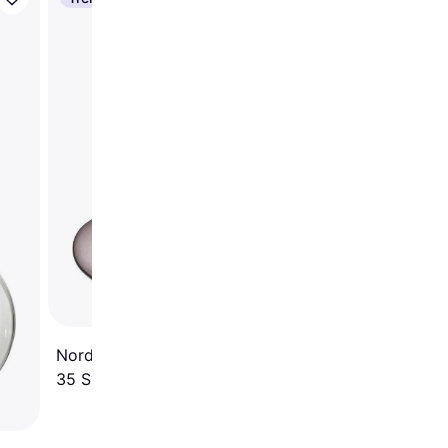
Belid Gloria Pendella
∅ 26cm
Nordlux Taklampa Alton
35 Svart NEW
Pendellampa ∅ 35cm