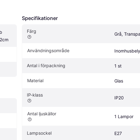
Specifikationer
Färg
 
Grå, Transp
22cm
Användningsområde
Inomhusbely
Antal i förpackning
1 st
Material
Glas
IP-klass
IP20
Antal ljuskällor
1 Lampor
Lampsockel
E27