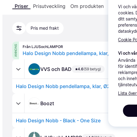
Priser
Prisutveckling
Om produkten
Specifikatio
Vi och v
cookies. 
ditt samt
preferens
Pris med frakt
dataskydd
Cookie Po
ANNONS
Från LJUSochLAMPOR
Halo Design Nobb pendellampa, klar, Ø22 cm
Vi och vår
Använda e
för ident
VVS och BAD
4.6
(59 betyg)
reklampre
och inneh
tjänsteut
Halo Design Nobb pendellampa, klar, Ø22 cm
Lista över
Boozt
Halo Design Nobb - Black - One Size