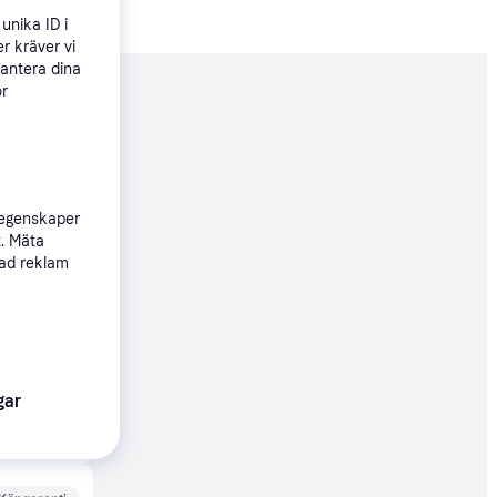
unika ID i
r kräver vi
hantera dina
ör
nderad
89 kr
 egenskaper
t. Mäta
Köpgaranti
sad reklam
09 kr
gar
43 kr