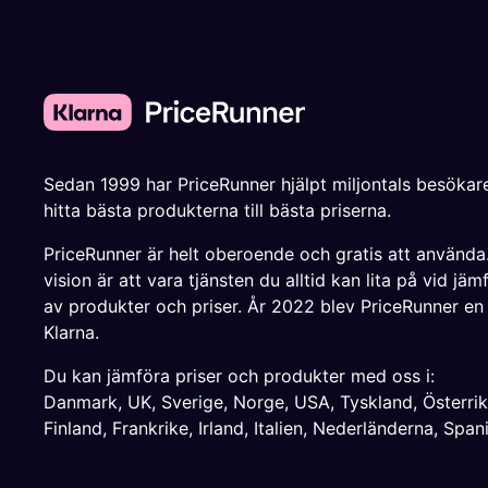
Sedan 1999 har PriceRunner hjälpt miljontals besökare
hitta bästa produkterna till bästa priserna.
PriceRunner är helt oberoende och gratis att använda
vision är att vara tjänsten du alltid kan lita på vid jäm
av produkter och priser. År 2022 blev PriceRunner en
Klarna.
Du kan jämföra priser och produkter med oss i:
Danmark
,
UK
,
Sverige
,
Norge
,
USA
,
Tyskland
,
Österri
Finland
,
Frankrike
,
Irland
,
Italien
,
Nederländerna
,
Span