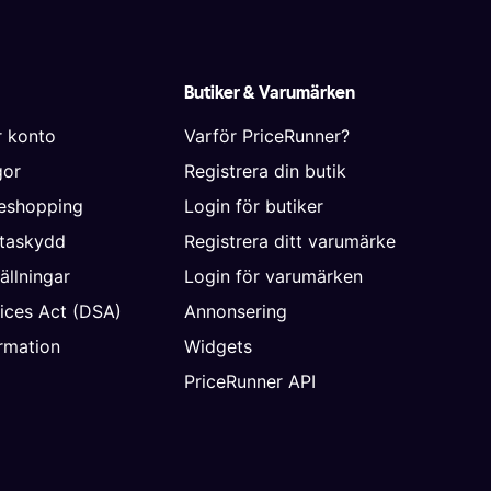
Butiker & Varumärken
r konto
Varför PriceRunner?
gor
Registrera din butik
neshopping
Login för butiker
ataskydd
Registrera ditt varumärke
ällningar
Login för varumärken
vices Act (DSA)
Annonsering
rmation
Widgets
PriceRunner API