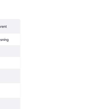
arent
sning