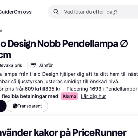
Guider
Om oss
or
lo Design Nobb Pendellampa ∅ 
cm
Bevaka pris
Jämför
 lampa från Halo Design hjälper dig att ta ditt hem till näst
mbar så ljusstyrkan justeras smidigt till önskad nivå.
r pris från
609 kr
till
835 kr
·
Placering 
1693 
i 
Pendellampor
 flexibla betalningar med
Lär dig hur
a
Transparent
nvänder kakor på PriceRunner