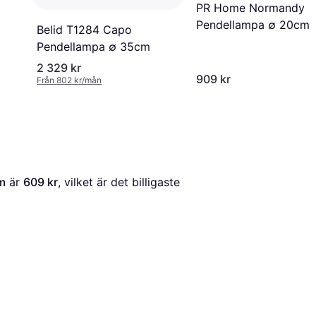
PR Home Normandy
Pendellampa ∅ 20cm
Belid T1284 Capo
Pendellampa ∅ 35cm
2 329 kr
909 kr
Från 802 kr/mån
m
 är 
609 kr
, vilket är det billigaste 