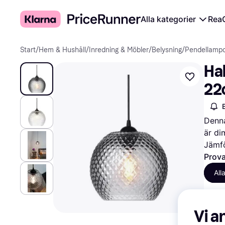
Alla kategorier
Rea
Start
/
Hem & Hushåll
/
Inredning & Möbler
/
Belysning
/
Pendellamp
Ha
22
Denna
är di
Jämfö
Prova
All
Vi a