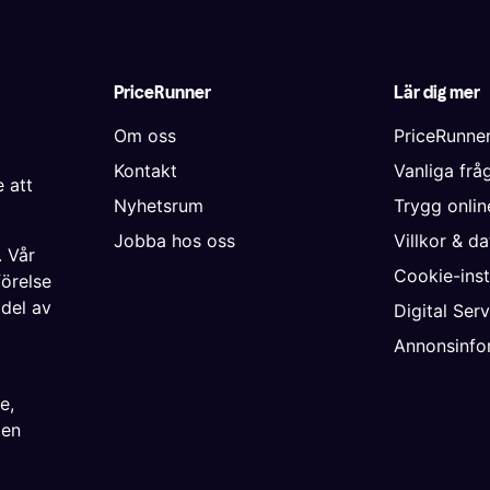
PriceRunner
Lär dig mer
Om oss
PriceRunne
Kontakt
Vanliga frå
 att
Nyhetsrum
Trygg onli
Jobba hos oss
Villkor & d
. Vår
Cookie-inst
förelse
 del av
Digital Ser
Annonsinfo
ke
,
ien