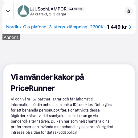
LJUSochLAMPOR
4.9
(23)
99 kr frakt
,
2-3 dagar
1 449 kr
Nordlux Oja plafond, 3-stegs-dämpning, 2700K, svart, Ø60 cm
Annons
Vi använder kakor på
PriceRunner
Vi och våra
157
partner lagrar och får åtkomst till
information på din enhet, som unika ID i cookies. Detta görs
för att behandla personuppgifter. För att vidta dessa
åtgärder kräver vi ditt samtycke, som du kan ge via
banderoll-alternativen. Du kan när som helst hantera dina
preferenser och invända mot behandling baserat på legitimt
intresse på sidan för dataskyddspolicy.