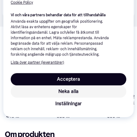
Produkten finns även hos 
2
butiker
 som valt att inte 
Cookie Policy
Visa alla
samarbeta med PriceRunner.
Vi och våra partners behandlar data för att tillhandahålla
Använda exakta uppgifter om geografisk positionering.
Aktivt läsa av enhetens egenskaper för
Relaterade produkter
identifieringsändamål. Lagra och/eller få åtkomst till
information på en enhet. Mäta reklamprestanda. Använda
Vi har plockat fram ett urval av produkter som kanske skulle 
begränsade data för att välja reklam. Personanpassad
intressera dig.
Visa alla
reklam och innehåll, reklam- och innehållsmätning,
forskning angående målgrupp och tjänsteutveckling.
Lista över partner (leverantörer)
Acceptera
Neka alla
Nordlux Oja 2
Nordlux Oja 4000K
Philips Ozziet LED
Plafond Black
Inställningar
Takplafond ∅ 30cm
Takplafond
Takplafond ∅ 
449 kr
688 kr
399 kr
Om produkten