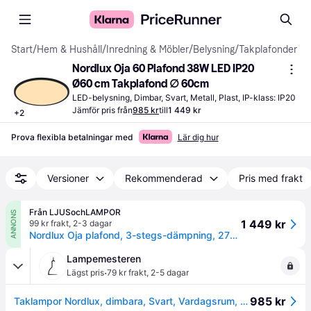
Start
/
Hem & Hushåll
/
Inredning & Möbler
/
Belysning
/
Takplafonder
Nordlux Oja 60 Plafond 38W LED IP20 
Ø60 cm Takplafond ∅ 60cm
LED-belysning, Dimbar, Svart, Metall, Plast, IP-klass: IP20
Jämför pris från
985 kr
till
1 449 kr
+
2
Prova flexibla betalningar med
Lär dig hur
Versioner
Rekommenderad
Pris med frakt
Från LJUSochLAMPOR
ANNONS
1 449 kr
99 kr frakt
,
2-3 dagar
Nordlux Oja plafond, 3-stegs-dämpning, 2700K, svart, Ø60 cm
Lampemesteren
·
Lägst pris
79 kr frakt
,
2-5 dagar
985 kr
Taklampor Nordlux, dimbara, Svart, Vardagsrum, Metall