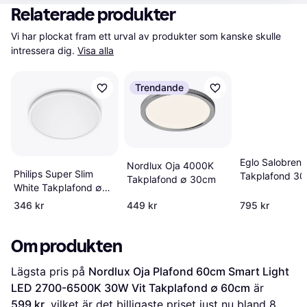
Relaterade produkter
Vi har plockat fram ett urval av produkter som kanske skulle 
intressera dig.
Visa alla
Trendande
Eglo Salobrena
Nordlux Oja 4000K
Philips Super Slim
Takplafond 3
Takplafond ∅ 30cm
White Takplafond ∅
30cm
346 kr
449 kr
795 kr
Om produkten
Lägsta pris på 
Nordlux Oja Plafond 60cm Smart Light 
LED 2700-6500K 30W Vit Takplafond ∅ 60cm
 är 
599 kr
, vilket är det billigaste priset just nu bland 
8