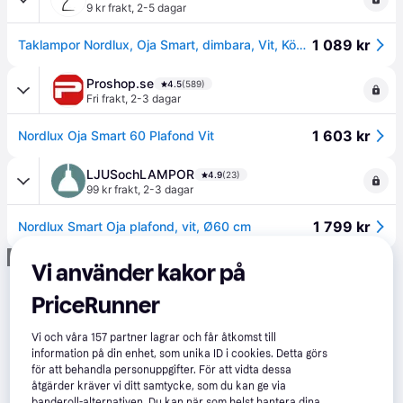
9 kr frakt
,
2-5 dagar
1 089 kr
Taklampor Nordlux, Oja Smart, dimbara, Vit, Kök, Plast
Proshop.se
4.5
(589)
Fri frakt
,
2-3 dagar
1 603 kr
Nordlux Oja Smart 60 Plafond Vit
LJUSochLAMPOR
4.9
(23)
99 kr frakt
,
2-3 dagar
1 799 kr
Nordlux Smart Oja plafond, vit, Ø60 cm
Annons
Vi använder kakor på
PriceRunner
Vi och våra
157
partner lagrar och får åtkomst till
information på din enhet, som unika ID i cookies. Detta görs
för att behandla personuppgifter. För att vidta dessa
åtgärder kräver vi ditt samtycke, som du kan ge via
banderoll-alternativen. Du kan när som helst hantera dina