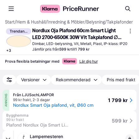
Start
/
Hem & Hushåll
/
Inredning & Möbler
/
Belysning
/
Takplafonder
Nordlux Oja Plafond 60cm Smart Light 
Trendande
LED 2700-6500K 30W Vit Takplafond ∅ 
60cm
Dimbar, LED-belysning, Vit, Metall, Plast, IP-klass: IP20
Jämför pris från
599 kr
till
1 799 kr
+
3
Prova flexibla betalningar med
Lär dig hur
Versioner
Rekommenderad
Pris med frakt
Från LJUSochLAMPOR
ANNONS
1 799 kr
99 kr frakt
,
2-3 dagar
Nordlux Smart Oja plafond, vit, Ø60 cm
Bygghemma
99 kr frakt
599 kr
Plafond Nordlux Oja Smart Light
Lampemesteren