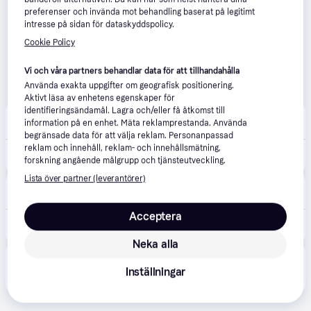
preferenser och invända mot behandling baserat på legitimt
intresse på sidan för dataskyddspolicy.
Cookie Policy
Vi och våra partners behandlar data för att tillhandahålla
Använda exakta uppgifter om geografisk positionering.
Aktivt läsa av enhetens egenskaper för
identifieringsändamål. Lagra och/eller få åtkomst till
Proffsmagasinet
4.7
(549)
information på en enhet. Mäta reklamprestanda. Använda
Beställningsvara
begränsade data för att välja reklam. Personanpassad
reklam och innehåll, reklam- och innehållsmätning,
1 608 kr
Nordlux 2015146101 Taklampa
forskning angående målgrupp och tjänsteutveckling.
Lista över partner (leverantörer)
Ljustema
Beställningsvara
Acceptera
1 799 kr
Oja Plafond 60cm Smart Light LED 2700-6500K 30W Vit
Neka alla
Produkten finns även hos 
2
butiker
 som valt att inte 
Visa alla
Inställningar
samarbeta med PriceRunner.