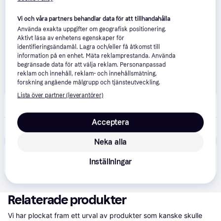
Vi och våra partners behandlar data för att tillhandahålla
Använda exakta uppgifter om geografisk positionering.
Aktivt läsa av enhetens egenskaper för
identifieringsändamål. Lagra och/eller få åtkomst till
information på en enhet. Mäta reklamprestanda. Använda
begränsade data för att välja reklam. Personanpassad
reklam och innehåll, reklam- och innehållsmätning,
forskning angående målgrupp och tjänsteutveckling.
Lista över partner (leverantörer)
Ljustema
Beställningsvara
Acceptera
359 kr
Carlton Taklampa 46cm Koppar
Neka alla
Produkten finns även hos 
1
butik
 som valt att inte 
Visa alla
Inställningar
samarbeta med PriceRunner.
Relaterade produkter
Vi har plockat fram ett urval av produkter som kanske skulle 