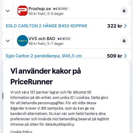
Proshop.se
4.5
(589)
59 kr frakt
,
5-6 dagar
322 kr
EGLO CARLTON 2 HÄNGE Ø455 KOPPAR
VVS och BAD
4.6
(59)
99 kr frakt
,
5-7 dagar
509 kr
Eglo Carlton 2 pendellampa, Ø45,5 cm
XXX Lutz
Vi använder kakor på
99 kr frakt
,
1-2 dagar
PriceRunner
799 kr
HÄNGLAMPA Carlton 45,5/110 cm - kopparfärgad
Vi och våra
157
partner lagrar och får åtkomst till
Annons
information på din enhet, som unika ID i cookies. Detta görs
för att behandla personuppgifter. För att vidta dessa
åtgärder kräver vi ditt samtycke, som du kan ge via
banderoll-alternativen. Du kan när som helst hantera dina
preferenser och invända mot behandling baserat på legitimt
intresse på sidan för dataskyddspolicy.
Cookie Policy