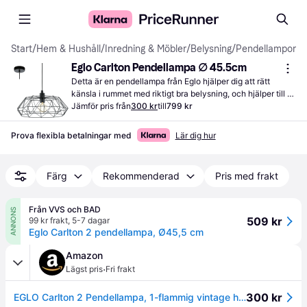
Start
/
Hem & Hushåll
/
Inredning & Möbler
/
Belysning
/
Pendellampor
Eglo Carlton Pendellampa ∅ 45.5cm
Detta är en pendellampa från Eglo hjälper dig att rätt 
känsla i rummet med riktigt bra belysning, och hjälper till 
att skapa en mysig atmosfär hemma.
Jämför pris från
300 kr
till
799 kr
Prova flexibla betalningar med
Lär dig hur
Färg
Rekommenderad
Pris med frakt
Från VVS och BAD
ANNONS
509 kr
99 kr frakt
,
5-7 dagar
Eglo Carlton 2 pendellampa, Ø45,5 cm
Amazon
·
Lägst pris
Fri frakt
300 kr
EGLO Carlton 2 Pendellampa, 1-flammig vintage hänglampa, retro stållampa