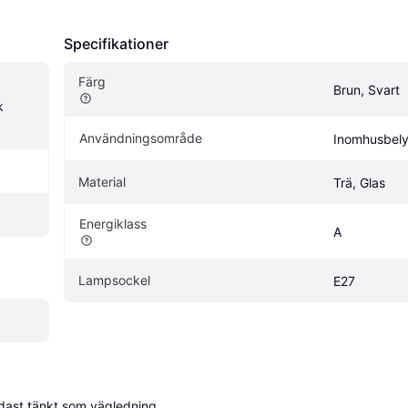
Specifikationer
Färg
Brun, Svart
 
Användningsområde
Inomhusbely
Material
Trä, Glas
Energiklass
A
Lampsockel
E27
dast tänkt som vägledning.
