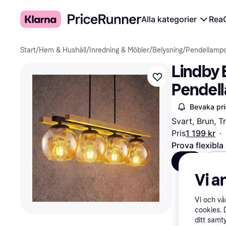
Alla kategorier
Rea
Start
/
Hem & Hushåll
/
Inredning & Möbler
/
Belysning
/
Pendellamp
Lindby 
Pendel
Bevaka pri
Svart, Brun, T
Pris
1 199 kr
·
Prova flexibla
Alla
S
Vi a
Vi och v
cookies. 
ditt samt