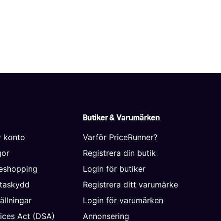
Butiker & Varumärken
r konto
Varför PriceRunner?
gor
Registrera din butik
neshopping
Login för butiker
ataskydd
Registrera ditt varumärke
ällningar
Login för varumärken
vices Act (DSA)
Annonsering