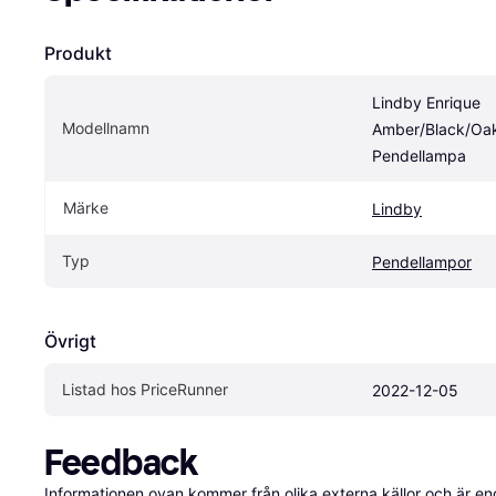
Produkt
Lindby Enrique 
Modellnamn
Amber/Black/Oak
Pendellampa
Märke
Lindby
Typ
Pendellampor
Övrigt
Listad hos PriceRunner
2022-12-05
Feedback
Informationen ovan kommer från olika externa källor och är en