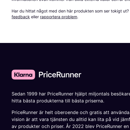
Har du hittat något med den här produkten som ser tokigt ut? E
feedback
 eller 
rapportera problem
.
Sedan 1999 har PriceRunner hjälpt miljontals besökare
hitta bästa produkterna till bästa priserna.
PriceRunner är helt oberoende och gratis att använda
vision är att vara tjänsten du alltid kan lita på vid jäm
av produkter och priser. År 2022 blev PriceRunner en