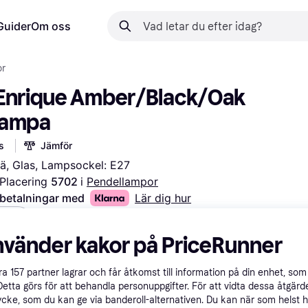
Guider
Om oss
or
Enrique Amber/Black/Oak 
lampa
s
Jämför
rä, Glas, Lampsockel: E27
Placering 
5702 
i 
Pendellampor
 betalningar med
Lär dig hur
vart
nvänder kakor på PriceRunner
åra
157
partner lagrar och får åtkomst till information på din enhet, som 
Detta görs för att behandla personuppgifter. För att vidta dessa åtgärde
ycke, som du kan ge via banderoll-alternativen. Du kan när som helst 