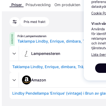
preferens
Priser
Prisutveckling
Om produkten
Specifikatio
dataskydd
Cookie Po
Pris med frakt
Vi och vår
Använda e
för ident
ANNONS
Från Lampemesteren
reklampre
och inneh
tjänsteut
Lampemesteren
Lista över
Amazon
Annons