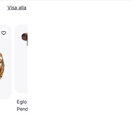
Visa alla
Globo Hänglampa Ru
cm Pendellampa 120
Eglo Auckland 49243
Pendellampa