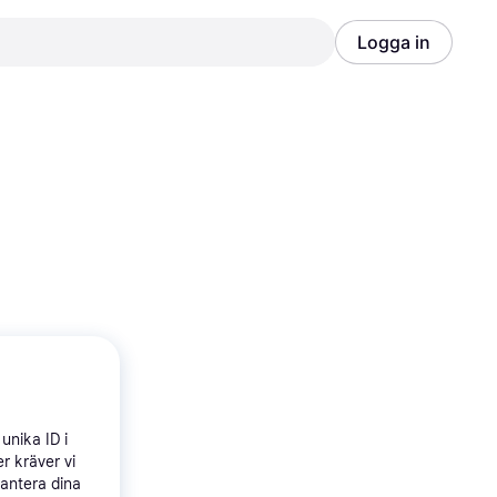
Logga in
Annons
Annons
unika ID i
r kräver vi
hantera dina