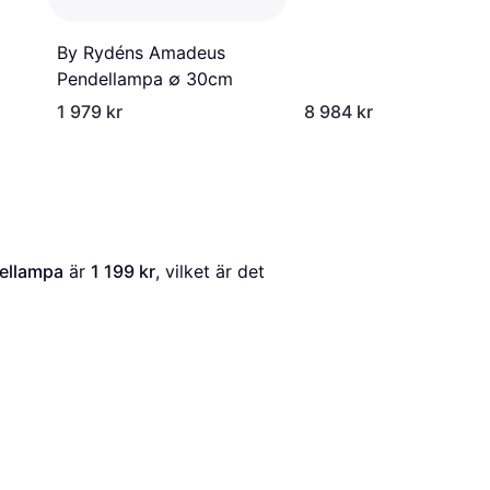
By Rydéns Amadeus
Pendellampa ∅ 30cm
1 979 kr
8 984 kr
ellampa
 är 
1 199 kr
, vilket är det 