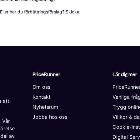
ller har du förbättringsförslag? Skicka 
PriceRunner
Lär dig mer
Om oss
PriceRunne
Kontakt
Vanliga frå
 att
Nyhetsrum
Trygg onli
Jobba hos oss
Villkor & d
. Vår
Cookie-inst
förelse
 del av
Digital Ser