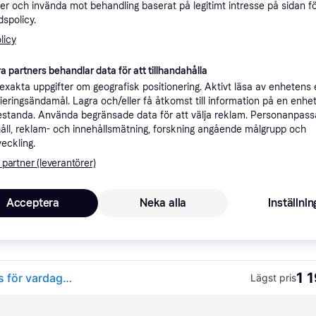
er och invända mot behandling baserat på legitimt intresse på sidan f
ner
spolicy.
licy
Rekomme
a partners behandlar data för att tillhandahålla
xakta uppgifter om geografisk positionering. Aktivt läsa av enhetens
ifieringsändamål. Lagra och/eller få åtkomst till information på en enhe
1 
standa. Använda begränsade data för att välja reklam. Personanpas
9 kr frakt
,
12-17 dagar
Taklampa Lindby, Enrique, dimbara, Trä, Vardagsrum, Glas, Modern
åll, reklam- och innehållsmätning, forskning angående målgrupp och
veckling.
 partner (leverantörer)
1 
Taklampa Lindby, Enrique, dimbara, Trä, Vardagsrum, Glas, Modern
·
Lägst pris
9 kr frakt
,
12-17 dagar
Acceptera
Neka alla
Inställnin
1 
Lindby Pendellampa 'Enrique' (vintage) i Brun av glas för vardagsrum/matsal (4 lamor, E27) - Glas pendellampa, matbordslampa, hänglampa
Lägst pris