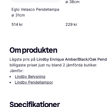
∅ 38cm
Eglo Velasco Pendellampa
∅ 31cm
514 kr
229 kr
Om produkten
Lägsta pris på 
Lindby Enrique Amber/Black/Oak Pend
billigaste priset just nu bland 
2
 jämförda butiker.
Jämför:
Lindby Belysning
Lindby Pendellampor
Specifikationer