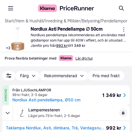
Start
/
Hem & Hushåll
/
Inredning & Möbler
/
Belysning
/
Pendellampor
Nordlux Asti Pendellampa ∅ 50cm
Nordluxs pendellampa rekommenderas att användas med 
glödlampor som har upp till 40W i effekt, och är utrustad 
med IP20-klassificering.
Jämför pris från
992 kr
till
1 349 kr
+
2
Prova flexibla betalningar med
Lär dig hur
Färg
Rekommenderad
Pris med frakt
Från LJUSochLAMPOR
ANNONS
1 349 kr
99 kr frakt
,
3-5 dagar
Nordlux Asti pendellampa, Ø50 cm
Lampemesteren
·
Lägst pris
79 kr frakt
,
2-5 dagar
992 kr
Taklampa Nordlux, Asti, dimbara, Trä, Vardagsrum, Trä