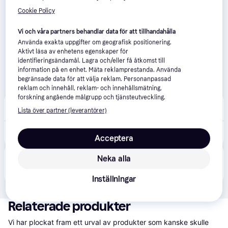
Cookie Policy
Vi och våra partners behandlar data för att tillhandahålla
Använda exakta uppgifter om geografisk positionering.
Aktivt läsa av enhetens egenskaper för
identifieringsändamål. Lagra och/eller få åtkomst till
information på en enhet. Mäta reklamprestanda. Använda
begränsade data för att välja reklam. Personanpassad
reklam och innehåll, reklam- och innehållsmätning,
forskning angående målgrupp och tjänsteutveckling.
Ljustema
Lista över partner (leverantörer)
Beställningsvara
1 164 kr
Asti Taklampa Ø50cm Natur
Acceptera
Neka alla
Produkten finns även hos 
2
butiker
 som valt att inte 
Visa alla
samarbeta med PriceRunner.
Inställningar
Relaterade produkter
Vi har plockat fram ett urval av produkter som kanske skulle 