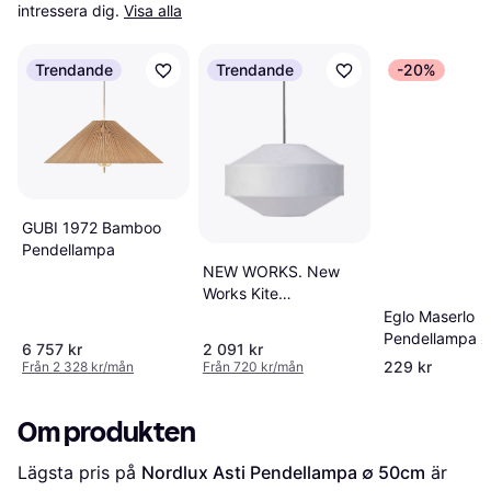
intressera dig.
Visa alla
Trendande
Trendande
-20%
GUBI 1972 Bamboo
Pendellampa
NEW WORKS. New
Works Kite
Pendellampa
Eglo Maserlo
Pendellampa 
6 757 kr
2 091 kr
229 kr
Från 2 328 kr/mån
Från 720 kr/mån
Om produkten
Lägsta pris på 
Nordlux Asti Pendellampa ∅ 50cm
 är 