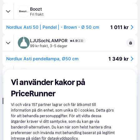
Boozt
Fri frakt
1 011 kr
Nordlux Asti 50 | Pendel | - Brown - Ø 50 cm
LJUSochLAMPOR
4.9
(23)
99 kr frakt
,
3-5 dagar
1 349 kr
Nordlux Asti pendellampa, Ø50 cm
Folkhemmet
Vi använder kakor på
1 349 kr
Nordlux - Asti 50 Natur Taklampa
PriceRunner
Annons
Vi och våra
157
partner lagrar och får åtkomst till
information på din enhet, som unika ID i cookies. Detta görs
för att behandla personuppgifter. För att vidta dessa
åtgärder kräver vi ditt samtycke, som du kan ge via
banderoll-alternativen. Du kan när som helst hantera dina
preferenser och invända mot behandling baserat på legitimt
intresse på sidan för dataskyddspolicy.