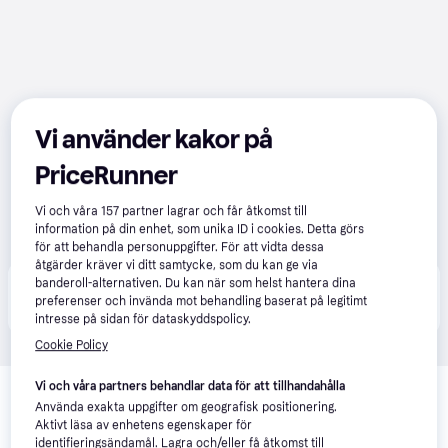
Vi använder kakor på
PriceRunner
Vi och våra
157
partner lagrar och får åtkomst till
information på din enhet, som unika ID i cookies. Detta görs
för att behandla personuppgifter. För att vidta dessa
åtgärder kräver vi ditt samtycke, som du kan ge via
banderoll-alternativen. Du kan när som helst hantera dina
Produkten finns även hos 
1
butik
 som valt att inte 
Visa alla
preferenser och invända mot behandling baserat på legitimt
samarbeta med PriceRunner.
intresse på sidan för dataskyddspolicy.
Cookie Policy
Relaterade produkter
Vi och våra partners behandlar data för att tillhandahålla
Använda exakta uppgifter om geografisk positionering.
Vi har plockat fram ett urval av produkter som kanske skulle 
Aktivt läsa av enhetens egenskaper för
intressera dig.
Visa alla
identifieringsändamål. Lagra och/eller få åtkomst till