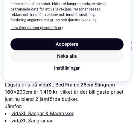
information på en enhet. Mäta reklamprestanda. Använda
begränsade data för att välja reklam. Personanpassad
reklam och innehåll, reklam- och innehållsmätning,
forskning angående målgrupp och tjänsteutveckling.
Lista över partner (leverantörer)
vidaXL Bed Frame
with Drawers 31cm
vidaXL Bed Frame
vidaXL Bed Fr
Acceptera
Sängram 160x200cm
Solid Pine 70cm
31cm Sängra
3 214 kr
Sängram 160x200cm
160x200cm
Neka alla
1 421 kr
1 319 kr
Från 1 107 kr/mån
Inställningar
Om produkten
Lägsta pris på 
vidaXL Bed Frame 26cm Sängram 
160x200cm
 är 
1 419 kr
, vilket är det billigaste priset 
just nu bland 
2
 jämförda butiker.
Jämför:
vidaXL Sängar & Madrasser
vidaXL Sängramar