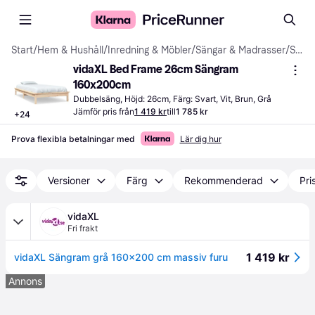
Start
/
Hem & Hushåll
/
Inredning & Möbler
/
Sängar & Madrasser
/
Sängramar
vidaXL Bed Frame 26cm Sängram 
160x200cm
Dubbelsäng, Höjd: 26cm, Färg: Svart, Vit, Brun, Grå
Jämför pris från
1 419 kr
till
1 785 kr
+
24
Prova flexibla betalningar med
Lär dig hur
Versioner
Färg
Rekommenderad
Pri
vidaXL
Fri frakt
1 419 kr
vidaXL Sängram grå 160x200 cm massiv furu
Annons