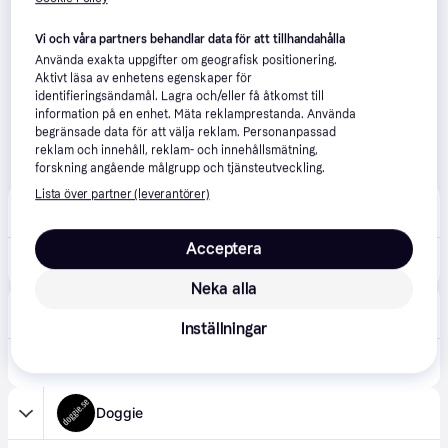
Vi och våra partners behandlar data för att tillhandahålla
Använda exakta uppgifter om geografisk positionering.
Aktivt läsa av enhetens egenskaper för
identifieringsändamål. Lagra och/eller få åtkomst till
information på en enhet. Mäta reklamprestanda. Använda
begränsade data för att välja reklam. Personanpassad
reklam och innehåll, reklam- och innehållsmätning,
forskning angående målgrupp och tjänsteutveckling.
Lista över partner (leverantörer)
Vetapotek
4.6
(180)
59 kr frakt
Acceptera
89 kr
Hundskor Trixie Walker comfort 2-pack 6 cm S
Neka alla
Amazon
Inställningar
69 kr
Trixie Walker Care Comfort skyddande hundstövlar, liten, svart
Doggie