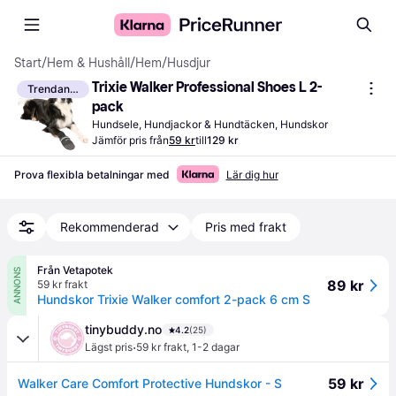
Start
/
Hem & Hushåll
/
Hem
/
Husdjur
Trixie Walker Professional Shoes L 2-
Trendande
pack
Hundsele, Hundjackor & Hundtäcken, Hundskor
Jämför pris från
59 kr
till
129 kr
Prova flexibla betalningar med
Lär dig hur
Rekommenderad
Pris med frakt
Från Vetapotek
ANNONS
89 kr
59 kr frakt
Hundskor Trixie Walker comfort 2-pack 6 cm S
tinybuddy.no
4.2
(25)
·
Lägst pris
59 kr frakt
,
1-2 dagar
59 kr
Walker Care Comfort Protective Hundskor - S