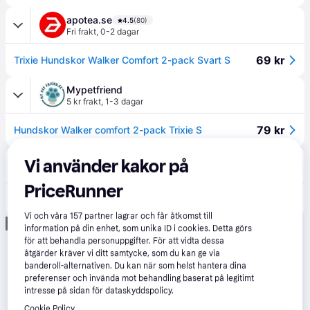
apotea.se
4.5
(80)
Fri frakt
,
0-2 dagar
69 kr
Trixie Hundskor Walker Comfort 2-pack Svart S
Mypetfriend
5 kr frakt
,
1-3 dagar
79 kr
Hundskor Walker comfort 2-pack Trixie S
Fera.se
Vi använder kakor på
Fri frakt
PriceRunner
109 kr
TRIXIE skyddande hundkänga storlek 2 ( S ) 2st.
Vi och våra
157
partner lagrar och får åtkomst till
Annons
information på din enhet, som unika ID i cookies. Detta görs
för att behandla personuppgifter. För att vidta dessa
åtgärder kräver vi ditt samtycke, som du kan ge via
banderoll-alternativen. Du kan när som helst hantera dina
preferenser och invända mot behandling baserat på legitimt
intresse på sidan för dataskyddspolicy.
Cookie Policy