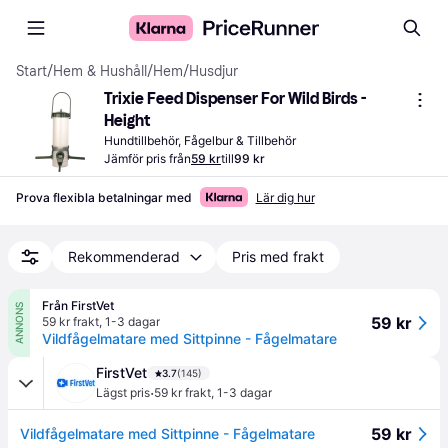
Start
/
Hem & Hushåll
/
Hem
/
Husdjur
Trixie Feed Dispenser For Wild Birds - 
Height
Hundtillbehör, Fågelbur & Tillbehör
Jämför pris från
59 kr
till
99 kr
Prova flexibla betalningar med
Lär dig hur
Rekommenderad
Pris med frakt
Från FirstVet
ANNONS
59 kr
59 kr frakt
,
1-3 dagar
Vildfågelmatare med Sittpinne - Fågelmatare
FirstVet
3.7
(145)
·
Lägst pris
59 kr frakt
,
1-3 dagar
59 kr
Vildfågelmatare med Sittpinne - Fågelmatare