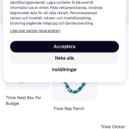
Produkten finns även hos 
1
butik
 som valt att inte 
identifieringsändamål. Lagra och/eller få åtkomst till
Visa alla
information på en enhet. Mäta reklamprestanda. Använda
samarbeta med PriceRunner.
begränsade data för att välja reklam. Personanpassad
reklam och innehåll, reklam- och innehållsmätning,
forskning angående målgrupp och tjänsteutveckling.
Relaterade produkter
Lista över partner (leverantörer)
Vi har plockat fram ett urval av produkter som kanske skulle 
intressera dig.
Visa alla
Acceptera
Neka alla
Trendande
Inställningar
Trixie Nest Box For
Budgie
Trixie Rep Perch
Trixie Clicker 