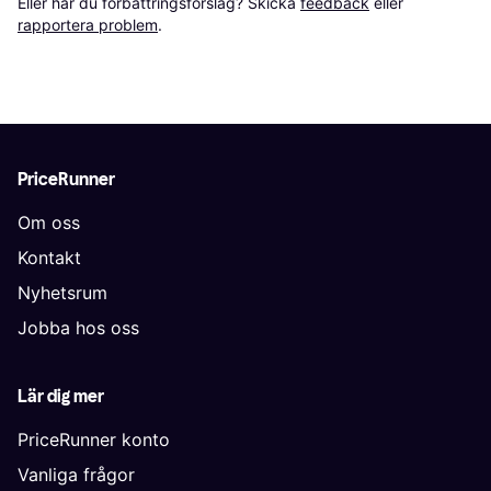
Eller har du förbättringsförslag? Skicka 
feedback
 eller 
rapportera problem
.
PriceRunner
Om oss
Kontakt
Nyhetsrum
Jobba hos oss
Lär dig mer
PriceRunner konto
Vanliga frågor