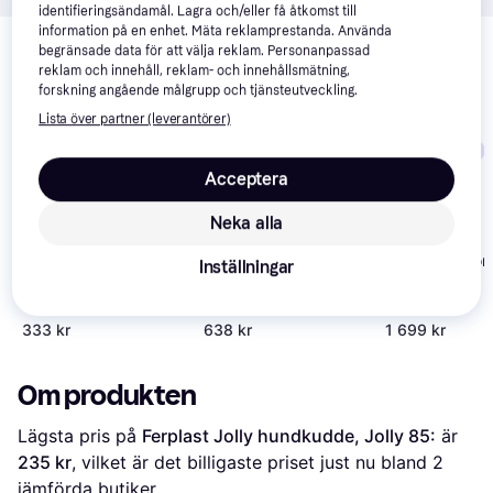
identifieringsändamål. Lagra och/eller få åtkomst till
Relaterade produkter
information på en enhet. Mäta reklamprestanda. Använda
begränsade data för att välja reklam. Personanpassad
Vi har plockat fram ett urval av produkter som kanske skulle 
reklam och innehåll, reklam- och innehållsmätning,
intressera dig.
Visa alla
forskning angående målgrupp och tjänsteutveckling.
Lista över partner (leverantörer)
Trendande
Trendande
Trendande
Acceptera
Neka alla
Trixie Nero Furniture
Trixie Bendson 
Inställningar
Protector Dog Bed
Dogman Bädd Sherpa
Sof
90x90cm
kant
333 kr
638 kr
1 699 kr
Om produkten
Lägsta pris på 
Ferplast Jolly hundkudde, Jolly 85:
 är 
235 kr
, vilket är det billigaste priset just nu bland 
2
jämförda butiker.