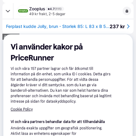
Zooplus
4.7
(111)
49 kr frakt
,
2-5 dagar
237 kr
Ferplast kudde Jolly, brun - Storlek 85: L 83 x B 50 x H 3 cm - Brun
Annons
Vi använder kakor på
PriceRunner
Vi och våra
157
partner lagrar och får åtkomst till
information på din enhet, som unika ID i cookies. Detta görs
för att behandla personuppgifter. För att vidta dessa
åtgärder kräver vi ditt samtycke, som du kan ge via
banderoll-alternativen. Du kan när som helst hantera dina
preferenser och invända mot behandling baserat på legitimt
intresse på sidan för dataskyddspolicy.
Cookie Policy
Vi och våra partners behandlar data för att tillhandahålla
Använda exakta uppgifter om geografisk positionering.
Aktivt läsa av enhetens egenskaper för