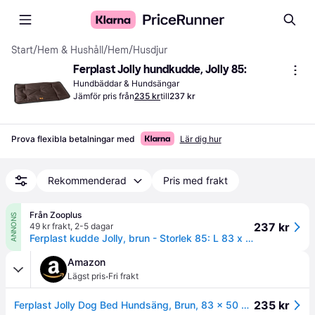
Start
/
Hem & Hushåll
/
Hem
/
Husdjur
Ferplast Jolly hundkudde, Jolly 85:
Hundbäddar & Hundsängar
Jämför pris från
235 kr
till
237 kr
Prova flexibla betalningar med
Lär dig hur
Rekommenderad
Pris med frakt
Från Zooplus
ANNONS
237 kr
49 kr frakt
,
2-5 dagar
Ferplast kudde Jolly, brun - Storlek 85: L 83 x B 50 x H 3 cm - Brun
Amazon
·
Lägst pris
Fri frakt
235 kr
Ferplast Jolly Dog Bed Hundsäng, Brun, 83 x 50 x 5 cm