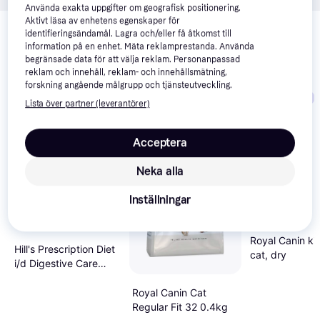
Använda exakta uppgifter om geografisk positionering.
Relaterade produkter
Aktivt läsa av enhetens egenskaper för
identifieringsändamål. Lagra och/eller få åtkomst till
Vi har plockat fram ett urval av produkter som kanske skulle 
information på en enhet. Mäta reklamprestanda. Använda
intressera dig.
Visa alla
begränsade data för att välja reklam. Personanpassad
reklam och innehåll, reklam- och innehållsmätning,
forskning angående målgrupp och tjänsteutveckling.
Trendande
Trendande
Lista över partner (leverantörer)
Acceptera
Neka alla
Inställningar
Royal Canin ki
Hill's Prescription Diet
cat, dry
i/d Digestive Care
Chicken kattmat
Royal Canin Cat
Regular Fit 32 0.4kg