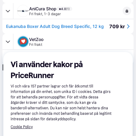
AniCura Shop
4.0
(1)
Fri frakt
,
1-3 dagar
709 kr
Eukanuba Boxer Adult Dog Breed Specific, 12 kg
VetZoo
Fri frakt
1 348 kr
Eukanuba Specific Boxer 2 x 12kg
Vi använder kakor på
Annons
PriceRunner
Vi och våra
157
partner lagrar och får åtkomst till
information på din enhet, som unika ID i cookies. Detta görs
för att behandla personuppgifter. För att vidta dessa
åtgärder kräver vi ditt samtycke, som du kan ge via
banderoll-alternativen. Du kan när som helst hantera dina
preferenser och invända mot behandling baserat på legitimt
intresse på sidan för dataskyddspolicy.
Cookie Policy