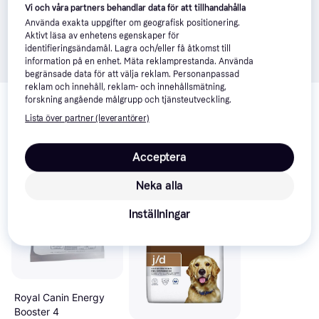
Vi och våra partners behandlar data för att tillhandahålla
Använda exakta uppgifter om geografisk positionering.
Aktivt läsa av enhetens egenskaper för
identifieringsändamål. Lagra och/eller få åtkomst till
information på en enhet. Mäta reklamprestanda. Använda
begränsade data för att välja reklam. Personanpassad
reklam och innehåll, reklam- och innehållsmätning,
Relaterade produkter
forskning angående målgrupp och tjänsteutveckling.
Vi har plockat fram ett urval av produkter som kanske skulle 
Lista över partner (leverantörer)
intressera dig.
Visa alla
Acceptera
Trendande
Neka alla
Inställningar
Royal Canin Energy
Booster 4