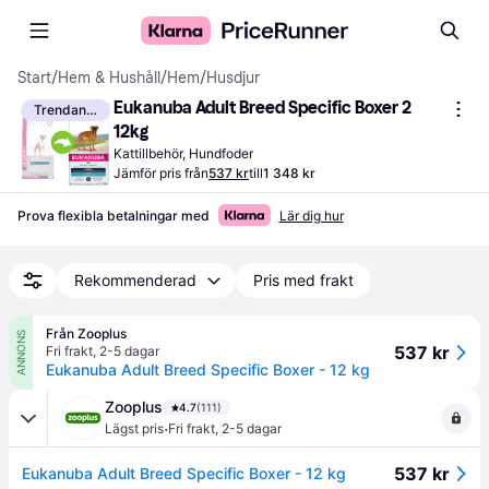
Start
/
Hem & Hushåll
/
Hem
/
Husdjur
Eukanuba Adult Breed Specific Boxer 2 
Trendande
12kg
Kattillbehör, Hundfoder
Jämför pris från
537 kr
till
1 348 kr
Prova flexibla betalningar med
Lär dig hur
Rekommenderad
Pris med frakt
Från Zooplus
ANNONS
537 kr
Fri frakt
,
2-5 dagar
Eukanuba Adult Breed Specific Boxer - 12 kg
Zooplus
4.7
(111)
·
Lägst pris
Fri frakt
,
2-5 dagar
537 kr
Eukanuba Adult Breed Specific Boxer - 12 kg