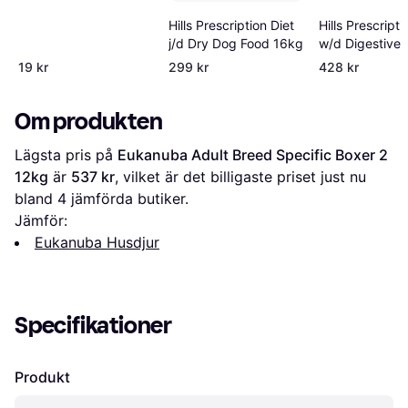
Hills Prescripti
Hills Prescription Diet
w/d Digestive/
j/d Dry Dog Food 16kg
Management C
19 kr
299 kr
428 kr
kattfoder
Om produkten
Lägsta pris på 
Eukanuba Adult Breed Specific Boxer 2 
12kg
 är 
537 kr
, vilket är det billigaste priset just nu 
bland 
4
 jämförda butiker.
Jämför:
Eukanuba Husdjur
Specifikationer
Produkt