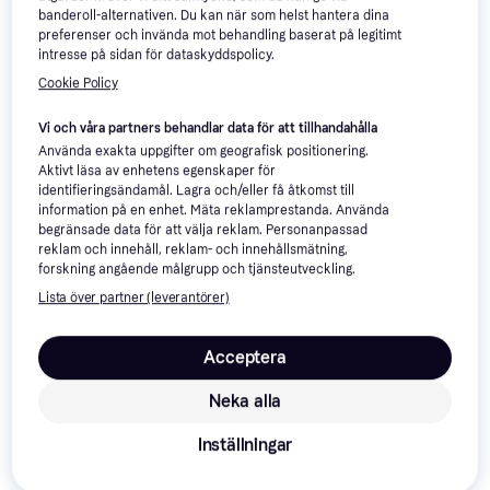
banderoll-alternativen. Du kan när som helst hantera dina
preferenser och invända mot behandling baserat på legitimt
intresse på sidan för dataskyddspolicy.
Cookie Policy
Vi och våra partners behandlar data för att tillhandahålla
Använda exakta uppgifter om geografisk positionering.
Aktivt läsa av enhetens egenskaper för
identifieringsändamål. Lagra och/eller få åtkomst till
information på en enhet. Mäta reklamprestanda. Använda
begränsade data för att välja reklam. Personanpassad
reklam och innehåll, reklam- och innehållsmätning,
forskning angående målgrupp och tjänsteutveckling.
Lista över partner (leverantörer)
Xiaomi Smart Standing Air
Xiaomi Smart Standing
4.8
Acceptera
Circulation Fan
Fan 2 Lite
Pelarfläkt, Oscillerande,
Golvfläkt, Timer, Lutbar, Tyst (27
1 228 kr
Fjärrstyrning, Timer
Neka alla
1 284 kr
dB)
5 butiker
3 butiker
Inställningar