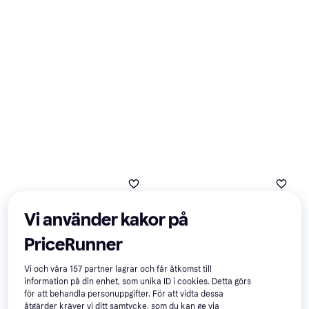
Remote Link Pre-Heat
Pelarfläkt
Ventilator
4 079 kr
Från 720 kr/mån
7 butiker
Vi använder kakor på
PriceRunner
Vi och våra
157
partner lagrar och får åtkomst till
information på din enhet, som unika ID i cookies. Detta görs
för att behandla personuppgifter. För att vidta dessa
åtgärder kräver vi ditt samtycke, som du kan ge via