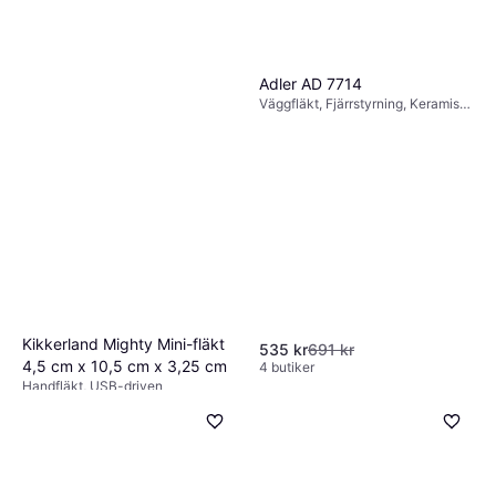
Termo Titano
Pelarfläkt, Fjärrstyrning, Timer,
Adler AD 7714
1 129 kr
Oscillerande
Väggfläkt, Fjärrstyrning, Keramisk,
3 butiker
Timer, Termostat
Kikkerland Mighty Mini-fläkt
535 kr
691 kr
4,5 cm x 10,5 cm x 3,25 cm
4 butiker
Handfläkt, USB-driven
164 kr
5 butiker