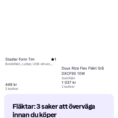
Stadler Form Tim
1
Bordsfläkt, Lutbar, USB-driven,
Duux Rize Flex Fläkt Grå
Tyst (25 dB)
DXCF90 10W
Golvfläkt
1 037 kr
449 kr
2 butiker
2 butiker
Fläktar: 3 saker att överväga 
innan du köper