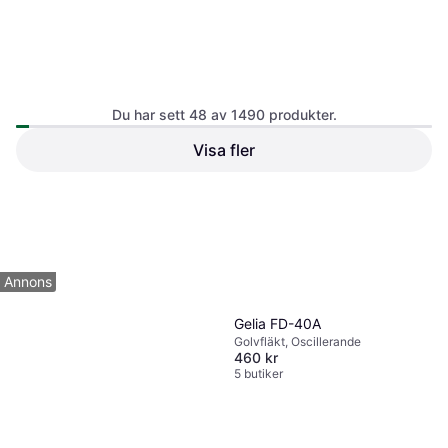
Dreo 23dB Smart Tyst
Stående Fläkt
Du har sett 48 av 1490 produkter.
Golvfläkt, Oscillerande,
Fjärrstyrning, Timer, Tyst (23 dB)
Visa fler
3 857 kr
1 butik
1
2
3
...
18
...
32
Annons
Gelia FD-40A
Golvfläkt, Oscillerande
460 kr
5 butiker