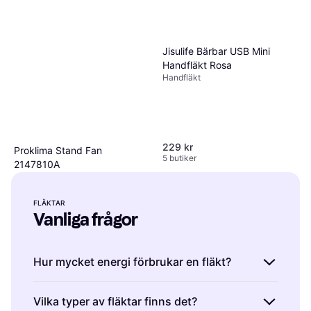
Jisulife Bärbar USB Mini
Handfläkt Rosa
Handfläkt
229 kr
Proklima Stand Fan
5 butiker
2147810A
Golvfläkt, Oscillerande
199 kr
Ej i lager
FLÄKTAR
Vanliga frågor
Hur mycket energi förbrukar en fläkt?
Fläktars energiförbrukning varierar beroende
Vilka typer av fläktar finns det?
på modell och hastighet men är generellt låg