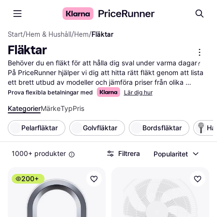
Start
/
Hem & Hushåll
/
Hem
/
Fläktar
Fläktar
Behöver du en fläkt för att hålla dig sval under varma dagar? 
På PriceRunner hjälper vi dig att hitta rätt fläkt genom att lista 
ett brett utbud av modeller och jämföra priser från olika 
återförsäljare. Med våra praktiska filter kan du enkelt sortera 
Prova flexibla betalningar med
Lär dig hur
efter funktioner som storlek, ljudnivå eller energiförbrukning. 
Kategorier
Märke
Typ
Pris
Det gör det lättare för dig att välja den fläkt som bäst matchar 
dina behov och din budget. Du kan också läsa 
Pelarfläktar
Golvfläktar
Bordsfläktar
Han
användarrecensioner för att få en uppfattning om hur andra 
upplever produkten. Vi ser till att du får den mest pålitliga 
informationen och de bästa erbjudandena. Börja här för att 
1000+ produkter
Filtrera
Popularitet
hitta din nästa fläkt och upplev skillnaden i komfort och svalka.
Mer om fläktar »
200+