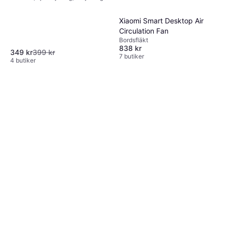
Timer, Oscillerande, Tyst (28 dB)
Ej i lager
Xiaomi Smart Desktop Air
Circulation Fan
Bordsfläkt
838 kr
349 kr
399 kr
7 butiker
4 butiker