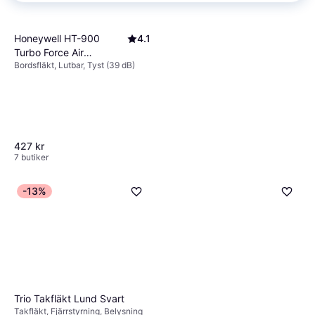
Honeywell HT-900
4.1
Turbo Force Air
Bordsfläkt, Lutbar, Tyst (39 dB)
Circulator Fan Black
427 kr
7 butiker
-13%
Philips 5000 Series
4.6
Tower Fan Black
Trio Takfläkt Lund Svart
Pelarfläkt, Keramisk,
Takfläkt, Fjärrstyrning, Belysning
1 299 kr
Touchknappar, Fjärrstyrning,