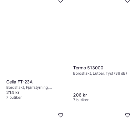
Termo 513000
Bordsfläkt, Lutbar, Tyst (36 dB)
Gelia FT-23A
Bordsfläkt, Fjärrstyrning,
214 kr
Oscillerande
206 kr
7 butiker
7 butiker