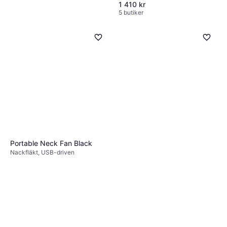
1 410 kr
5 butiker
Andersson FRF-S1000
Golvfläkt
Golvfläkt
599 kr
2 butiker
Portable Neck Fan Black
Nackfläkt, USB-driven