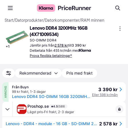
Start
/
Datorprodukter
/
Datorkomponenter
/
RAM minnen
Lenovo DDR4 3200MHz 16GB 
(4X71D09534)
SO-DIMM DDR4
Jämför pris från
2 578 kr
till
3 390 kr
+
1
Delbetala från 455 kr/mån med
Prova flexibla betalningar*
Rekommenderad
Pris med frakt
Från Buyn
ANNONS
3 390 kr
99 kr frakt
,
1-3 dagar
Eller 598 kr/mån
Lenovo DDR4 SO-DIMM 16GB 3200MHz 22CL
Proshop.se
4.5
(589)
·
Lägst pris
Fri frakt
,
2-3 dagar
2 578 kr
Lenovo - DDR4 - module - 16 GB - SO-DIMM 260-pin - 3200 MHz / PC4-25600 - unbuffered