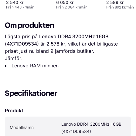
3200
2 540 kr
6 050 kr
2 589 kr
Från 448 kr/mån
Från 2 084 kr/mån
Från 892 kr/mån
Om produkten
Lägsta pris på 
Lenovo DDR4 3200MHz 16GB 
(4X71D09534)
 är 
2 578 kr
, vilket är det billigaste 
priset just nu bland 
9
 jämförda butiker.
Jämför:
Lenovo RAM minnen
Specifikationer
Produkt
Lenovo DDR4 3200MHz 16GB 
Modellnamn
(4X71D09534)