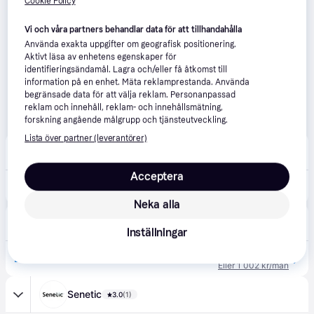
Cookie Policy
Vi och våra partners behandlar data för att tillhandahålla
Använda exakta uppgifter om geografisk positionering.
Aktivt läsa av enhetens egenskaper för
identifieringsändamål. Lagra och/eller få åtkomst till
information på en enhet. Mäta reklamprestanda. Använda
begränsade data för att välja reklam. Personanpassad
reklam och innehåll, reklam- och innehållsmätning,
forskning angående målgrupp och tjänsteutveckling.
Lista över partner (leverantörer)
CDON
5.0
(1)
Fri frakt
,
Idag
Acceptera
2 711 kr
LENOVO ThinkPad 16GB DDR4 SoDI
Neka alla
Buyersclub
1.0
(1)
Fri frakt
,
7-8 dagar
Inställningar
2 909 kr
Lenovo - DDR4 - modul - 16 GB - SO DIMM 260-pin / PC4-25600 - ej buffrad
Eller 1 002 kr/mån
Senetic
3.0
(1)