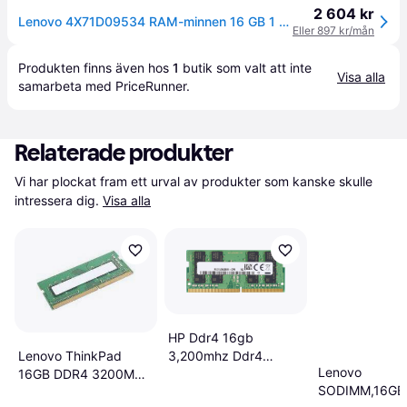
2 604 kr
Lenovo 4X71D09534 RAM-minnen 16 GB 1 x 16 GB DDR4 260-pin 4X71D09534
Eller 897 kr/mån
Produkten finns även hos 
1
butik
 som valt att inte 
Visa alla
samarbeta med PriceRunner.
Relaterade produkter
Vi har plockat fram ett urval av produkter som kanske skulle 
intressera dig.
Visa alla
HP Ddr4 16gb
Lenovo ThinkPad
3,200mhz Ddr4
Lenovo
16GB DDR4 3200MHz
Sdram So Dimm 260-
SODIMM,16GB,
SoDIMM 4X70Z90845
pin