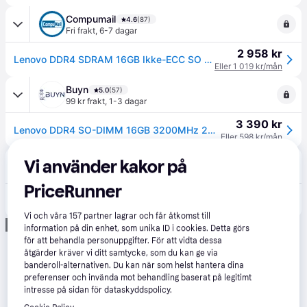
Compumail
4.6
(87)
Fri frakt
,
6-7 dagar
2 958 kr
Lenovo DDR4 SDRAM 16GB Ikke-ECC SO DIMM 260-PIN --> I externt lager, forväntat leveransdatum hos dig 13-08-2026
Eller 1 019 kr/mån
Buyn
5.0
(57)
99 kr frakt
,
1-3 dagar
3 390 kr
Lenovo DDR4 SO-DIMM 16GB 3200MHz 22CL
Eller 598 kr/mån
CS MEGASTORE
4.6
(232)
Vi använder kakor på
·
Lägst pris
Fri frakt
,
2-4 dagar
PriceRunner
2 578 kr
(ComputerSalg) Lenovo - DDR4 - modul - 16 GB - SO DIMM 260-pin - 3200 MT/s / PC4-25600 - ej buffrad - icke ECC - Campus - för ThinkBook 14 G5 IRL ThinkPad E14 Gen 5 L14 Gen 4 L15 Gen 4 T16 Gen 4
Eller 455 kr/mån
Vi och våra
157
partner lagrar och får åtkomst till
Annons
information på din enhet, som unika ID i cookies. Detta görs
för att behandla personuppgifter. För att vidta dessa
åtgärder kräver vi ditt samtycke, som du kan ge via
banderoll-alternativen. Du kan när som helst hantera dina
preferenser och invända mot behandling baserat på legitimt
intresse på sidan för dataskyddspolicy.