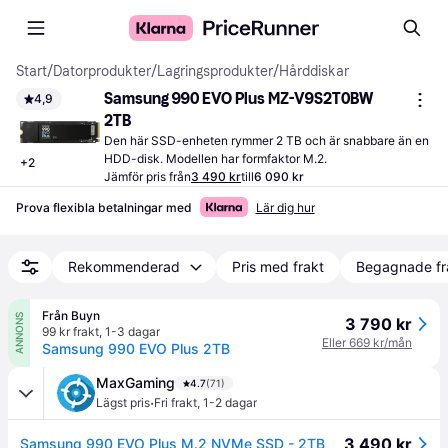
Start
/
Datorprodukter
/
Lagringsprodukter
/
Hårddiskar
Samsung 990 EVO Plus MZ-V9S2T0BW 
4,9
2TB
Den här SSD-enheten rymmer 2 TB och är snabbare än en 
HDD-disk. Modellen har formfaktor M.2.
+
2
Jämför pris från
3 490 kr
till
6 090 kr
Prova flexibla betalningar med
Lär dig hur
Rekommenderad
Pris med frakt
Begagnade fr
Från Buyn
ANNONS
3 790 kr
99 kr frakt
,
1-3 dagar
Eller 669 kr/mån
Samsung 990 EVO Plus 2TB
MaxGaming
4.7
(71)
·
Lägst pris
Fri frakt
,
1-2 dagar
3 490 kr
Samsung 990 EVO Plus M.2 NVMe SSD - 2TB