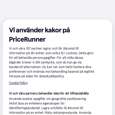
Vi använder kakor på
PriceRunner
Vi och våra
157
partner lagrar och får åtkomst till
information på din enhet, som unika ID i cookies. Detta görs
Buyn
5.0
(57)
för att behandla personuppgifter. För att vidta dessa
99 kr frakt
,
1-3 dagar
åtgärder kräver vi ditt samtycke, som du kan ge via
banderoll-alternativen. Du kan när som helst hantera dina
3 790 kr
Samsung 990 EVO Plus 2TB
preferenser och invända mot behandling baserat på legitimt
Eller 669 kr/mån
intresse på sidan för dataskyddspolicy.
Scandinavian Photo
1.0
(3)
Cookie Policy
Fri frakt
,
1-2 dagar
Vi och våra partners behandlar data för att tillhandahålla
3 890 kr
SSD 990 EVO Plus 2TB
Använda exakta uppgifter om geografisk positionering.
Aktivt läsa av enhetens egenskaper för
Compumail
4.6
(87)
identifieringsändamål. Lagra och/eller få åtkomst till
Fri frakt
,
1-2 dagar
information på en enhet. Mäta reklamprestanda. Använda