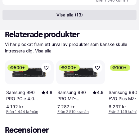
Eller 1 340 kr/mån
Visa alla (13)
Relaterade produkter
Vi har plockat fram ett urval av produkter som kanske skulle 
intressera dig.
Visa alla
500+
200+
100+
Samsung 990
4.8
Samsung 990
Samsung 990
4.9
PRO PCIe 4.0
EVO Plus MZ-
PRO MZ-
NVMe M.2 SSD
V9S4T0BW 4T
V9P4T0BW 4TB
4 192 kr
7 287 kr
6 237 kr
2TB
Från 1 444 kr/mån
Från 2 510 kr/mån
Från 2 149 kr/må
Recensioner