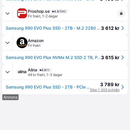
Proshop.se
4.5
(590)
Fri frakt
,
1-2 dagar
3 612 kr
Samsung 990 EVO Plus SSD - 2TB - M.2 2280 - PCIe 4.0
Amazon
Fri frakt
3 615 kr
Samsung 990 EVO Plus NVMe M.2 SSD 2 TB, PCIe 4.0 x4 / PCIe 5.0 x2, NVMe 2.0 (2280), läshastighet på 7 250 MB/s, skrivhastighet på 6 300 MB/s, intern SSD för spel och grafikredigering, MZ-V9S2T0BW
Alina
5.0
(1)
49 kr frakt
,
1-3 dagar
3 789 kr
Samsung 990 EVO Plus SSD - 2TB - PCIe 5.0 - M.2 2280
Eller 1 305 kr/mån
Annons