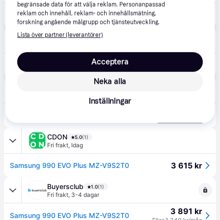
begränsade data för att välja reklam. Personanpassad
4 180 kr
reklam och innehåll, reklam- och innehållsmätning,
Samsung SSD 990 EVO Plus SSD - 2TB - PCIe 5.0 - M.2 2280 --> I lager, forväntat leveransdatum hos dig 07-08-2026
Eller 1 440 kr/mån
forskning angående målgrupp och tjänsteutveckling.
Lista över partner (leverantörer)
Elgiganten
4.1
(4649)
Fri frakt
,
1-2 dagar
Acceptera
4 990 kr
Samsung 990 EVO Plus intern SSD (2TB)
Neka alla
CS MEGASTORE
4.6
(232)
Fri frakt
,
2-4 dagar
Inställningar
3 697 kr
(ComputerSalg) Samsung 990 EVO Plus MZ-V9S2T0 - SSD - krypterat - 2 TB - inbyggd - M.2 2280 - PCIe 5.0 x2 (NVMe) - 256 bitars AES - TCG Opal Encryption 2.0
Eller 653 kr/mån
CDON
5.0
(1)
Fri frakt
,
Idag
3 615 kr
Samsung 990 EVO Plus MZ-V9S2T0
Buyersclub
1.0
(1)
Fri frakt
,
3-4 dagar
3 891 kr
Samsung 990 EVO Plus MZ-V9S2T0