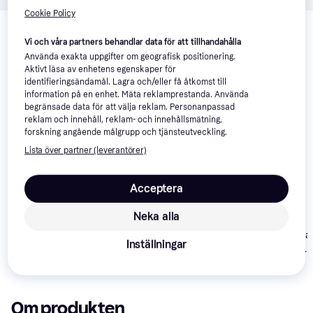
Cookie Policy
Relaterade produkter
Vi har plockat fram ett urval av produkter som kanske skulle 
Vi och våra partners behandlar data för att tillhandahålla
intressera dig.
Visa alla
Använda exakta uppgifter om geografisk positionering.
Aktivt läsa av enhetens egenskaper för
identifieringsändamål. Lagra och/eller få åtkomst till
information på en enhet. Mäta reklamprestanda. Använda
begränsade data för att välja reklam. Personanpassad
reklam och innehåll, reklam- och innehållsmätning,
forskning angående målgrupp och tjänsteutveckling.
Lista över partner (leverantörer)
HP 600GB / SAS /
4
Acceptera
15000rpm
Toshiba MK1059GSM
(516828-B21)
1TB
Neka alla
Western Digital
Inställningar
Scorpio Blue
WD3200BPVT
821 kr
1 526 kr
711 kr
320GB
Om produkten