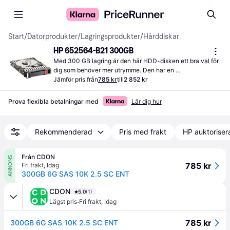
Start
/
Datorprodukter
/
Lagringsprodukter
/
Hårddiskar
HP 652564-B21 300GB
Med 300 GB lagring är den här HDD-disken ett bra val för 
dig som behöver mer utrymme. Den har en 
rotationshastighet på 10000 rpm.
Jämför pris från
785 kr
till
2 852 kr
Prova flexibla betalningar med
Lär dig hur
Rekommenderad
Pris med frakt
HP auktoriser
Från CDON
ANNONS
785 kr
Fri frakt
,
Idag
300GB 6G SAS 10K 2.5 SC ENT
CDON
5.0
(1)
·
Lägst pris
Fri frakt
,
Idag
785 kr
300GB 6G SAS 10K 2.5 SC ENT