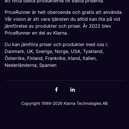
att hitta bästa produkterna till bästa priserna.
PriceRunner är helt oberoende och gratis att använda.
Vår vision är att vara tjänsten du alltid kan lita på vid
jämförelse av produkter och priser. År 2022 blev
PriceRunner en del av Klarna.
Du kan jämföra priser och produkter med oss i:
Danmark
,
UK
,
Sverige
,
Norge
,
USA
,
Tyskland
,
Österrike
,
Finland
,
Frankrike
,
Irland
,
Italien
,
Nederländerna
,
Spanien
Copyright 1999-2026 Klarna Technologies AB