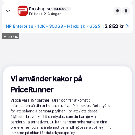
Proshop.se
4.5
(589)
Fri frakt
,
2-3 dagar
2 852 kr
HP Enterprise - 10K - 300GB - Hårddisk - 652564-B21 - SAS2 - 2,5"
Annons
Vi använder kakor på
PriceRunner
Vi och våra
157
partner lagrar och får åtkomst till
information på din enhet, som unika ID i cookies. Detta görs
för att behandla personuppgifter. För att vidta dessa
åtgärder kräver vi ditt samtycke, som du kan ge via
banderoll-alternativen. Du kan när som helst hantera dina
preferenser och invända mot behandling baserat på legitimt
intresse på sidan för dataskyddspolicy.