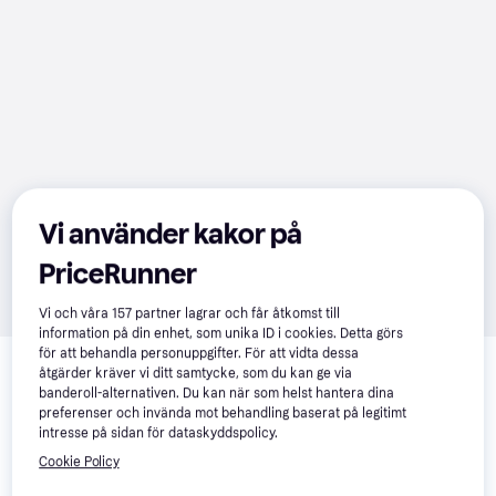
Vi använder kakor på
PriceRunner
Vi och våra
157
partner lagrar och får åtkomst till
information på din enhet, som unika ID i cookies. Detta görs
Relaterade produkter
för att behandla personuppgifter. För att vidta dessa
åtgärder kräver vi ditt samtycke, som du kan ge via
Vi har plockat fram ett urval av produkter som kanske skulle 
banderoll-alternativen. Du kan när som helst hantera dina
intressera dig.
Visa alla
preferenser och invända mot behandling baserat på legitimt
intresse på sidan för dataskyddspolicy.
Cookie Policy
-20%
-17%