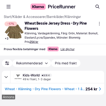
Start
/
Kläder & Accessoarer
/
Barnkläder
/
Klänningar
Wheat Bessie Jersey Dress - Dry Pine 
-17%
Flowers
Klänning, Vardagsklänning, Färg: Grön, Material: Bomull, 
Elastan/Lycra/Spandex, Mönster: Blommig
+
3
Pris
254 kr
Prova flexibla betalningar med
Lär dig hur
Rekommenderad
Pris med frakt
Kids-World
3.5
(4)
49 kr frakt
,
1-3 dagar
254 kr
Wheat - Klänning - Dry Pine Flowers - Wheat - 1 år (80) - Klänning
Annons