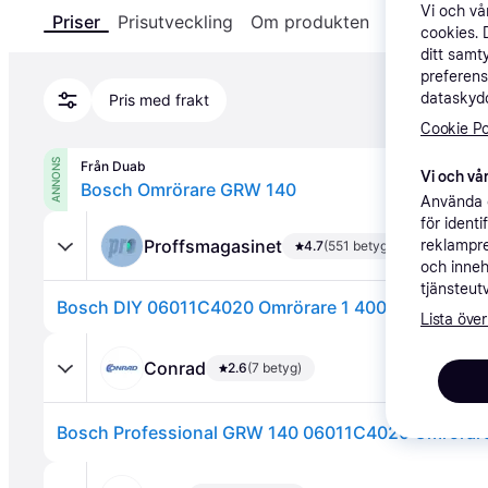
Vi och v
Priser
Prisutveckling
Om produkten
Specifikatio
cookies. 
ditt samt
preferens
dataskydd
Pris med frakt
Cookie Po
ANNONS
Från Duab
Vi och vår
Bosch Omrörare GRW 140
Använda e
för ident
Proffsmagasinet
reklampre
4.7
(551 betyg)
och inneh
tjänsteut
Bosch DIY 06011C4020 Omrörare 1 400 W
Lista över
Conrad
2.6
(7 betyg)
Bosch Professional GRW 140 06011C4020 Omrörar