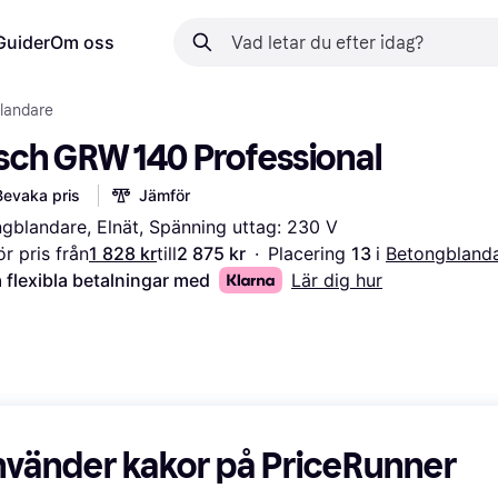
Guider
Om oss
landare
sch GRW 140 Professional
Bevaka pris
Jämför
gblandare, Elnät, Spänning uttag: 230 V
r pris från
1 828 kr
till
2 875 kr
·
Placering 
13 
i 
Betongbland
 flexibla betalningar med
Lär dig hur
nvänder kakor på PriceRunner