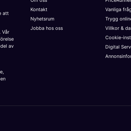
Kontakt
Vanliga frå
 att
Nyhetsrum
Trygg onli
Jobba hos oss
Villkor & d
. Vår
Cookie-inst
förelse
 del av
Digital Ser
Annonsinfo
ke
,
ien