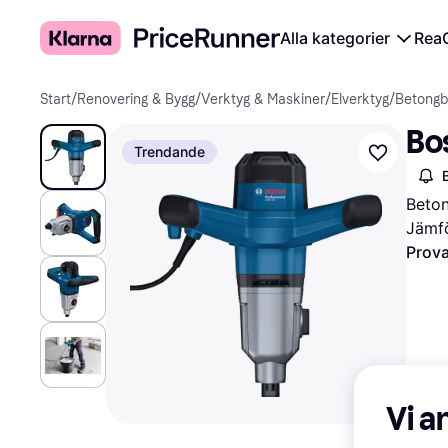
Alla kategorier
Rea
Start
/
Renovering & Bygg
/
Verktyg & Maskiner
/
Elverktyg
/
Betongb
Bo
Trendande
Beton
Jämfö
Prova
Vi a