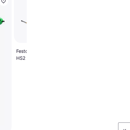
-18%
Flex MXE1000 Omrör
1010 W
Festool MX 1000 RE EF
HS2 Mixer