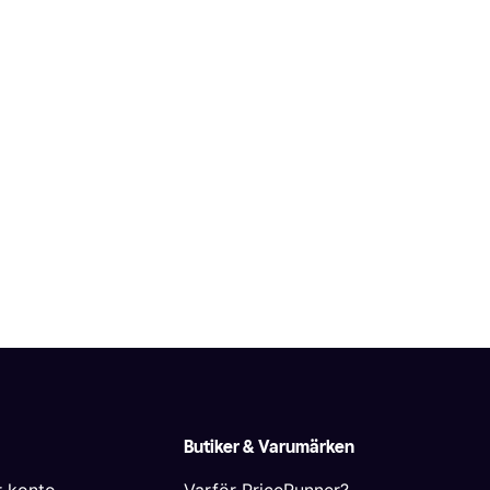
Butiker & Varumärken
r konto
Varför PriceRunner?