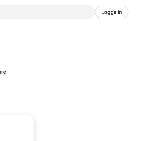
Logga in
Annons
Annons
are