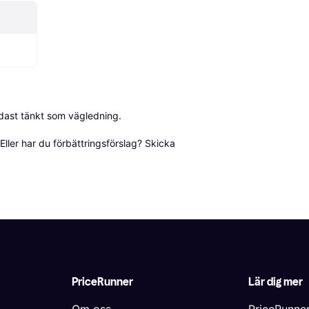
dast tänkt som vägledning.

ller har du förbättringsförslag? Skicka 
PriceRunner
Lär dig mer
Om oss
PriceRunne