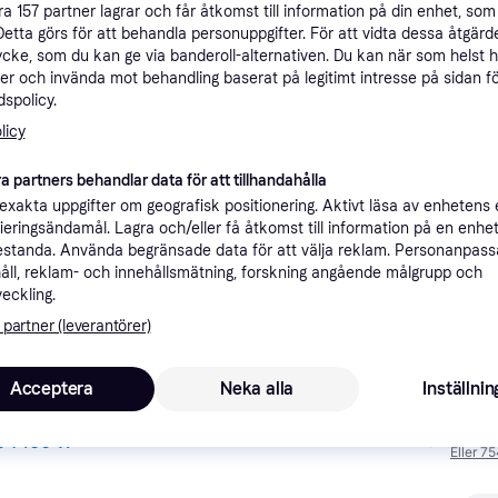
åra
157
partner lagrar och får åtkomst till information på din enhet, som 
ner
Detta görs för att behandla personuppgifter. För att vidta dessa åtgärde
ycke, som du kan ge via banderoll-alternativen. Du kan när som helst 
er och invända mot behandling baserat på legitimt intresse på sidan f
spolicy.
Rekomme
licy
2 
a partners behandlar data för att tillhandahålla
89 kr frakt
,
1-2 dagar
xakta uppgifter om geografisk positionering. Aktivt läsa av enhetens
ifieringsändamål. Lagra och/eller få åtkomst till information på en enhe
standa. Använda begränsade data för att välja reklam. Personanpas
åll, reklam- och innehållsmätning, forskning angående målgrupp och
veckling.
1 8
·
Lägst pris
Beställningsvara
 partner (leverantörer)
Acceptera
Neka alla
Inställnin
2 1
e 1400 W
Fri frakt
Eller 7