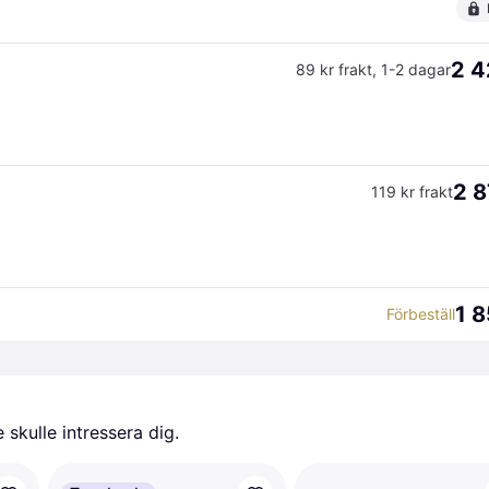
2 4
89 kr frakt
,
1-2 dagar
2 8
119 kr frakt
1 8
Förbeställ
skulle intressera dig.