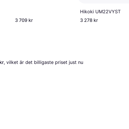
Hikoki UM22VYST
3 709 kr
3 278 kr
kr
, vilket är det billigaste priset just nu 