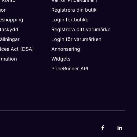
gor
Registrera din butik
neshopping
Login för butiker
ataskydd
Registrera ditt varumärke
ällningar
Login för varumärken
vices Act (DSA)
Annonsering
rmation
Widgets
PriceRunner API