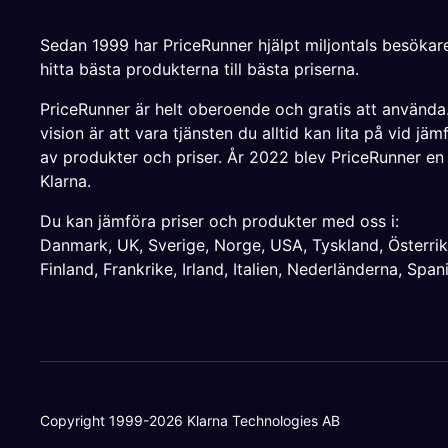
Sedan 1999 har PriceRunner hjälpt miljontals besökare
hitta bästa produkterna till bästa priserna.
PriceRunner är helt oberoende och gratis att använda
vision är att vara tjänsten du alltid kan lita på vid jäm
av produkter och priser. År 2022 blev PriceRunner en
Klarna.
Du kan jämföra priser och produkter med oss i:
Danmark
,
UK
,
Sverige
,
Norge
,
USA
,
Tyskland
,
Österri
Finland
,
Frankrike
,
Irland
,
Italien
,
Nederländerna
,
Span
Copyright 1999-2026 Klarna Technologies AB