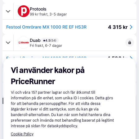
Protools
99 kr frakt
,
3-5 dagar
4 315 kr
Festool Omrörare MX 1000 RE EF HS3R
Duab
4.5
(54)
Fri frakt
,
6-7 dagar
4 590 kr
Festool Omrörare MX 1000 RE EF HS3R
Vi använder kakor på
Conrad
2.6
(7)
Fri frakt
PriceRunner
4 590 kr
Festool MX 1000 RE EF HS3R 575807 Omrörare 1020 W
Vi och våra
157
partner lagrar och får åtkomst till
Eller 1 581 kr/mån
information på din enhet, som unika ID i cookies. Detta görs
Annons
för att behandla personuppgifter. För att vidta dessa
åtgärder kräver vi ditt samtycke, som du kan ge via
banderoll-alternativen. Du kan när som helst hantera dina
preferenser och invända mot behandling baserat på legitimt
intresse på sidan för dataskyddspolicy.
Cookie Policy