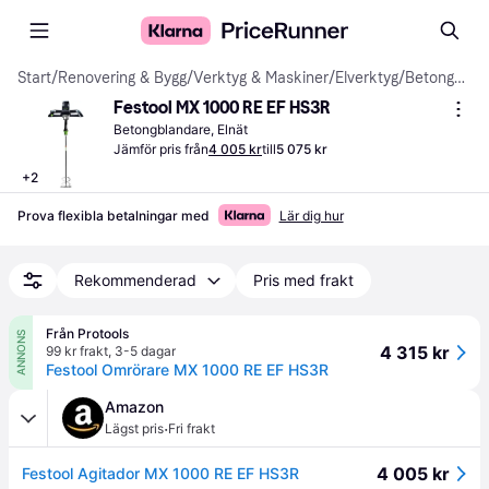
Start
/
Renovering & Bygg
/
Verktyg & Maskiner
/
Elverktyg
/
Betongblandare
Festool MX 1000 RE EF HS3R
Betongblandare, Elnät
Jämför pris från
4 005 kr
till
5 075 kr
+
2
Prova flexibla betalningar med
Lär dig hur
Rekommenderad
Pris med frakt
Från Protools
ANNONS
4 315 kr
99 kr frakt
,
3-5 dagar
Festool Omrörare MX 1000 RE EF HS3R
Amazon
·
Lägst pris
Fri frakt
4 005 kr
Festool Agitador MX 1000 RE EF HS3R