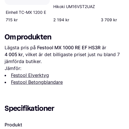
Hikoki UM16VST2UAZ
Einhell TC-MX 1200 E
715 kr
2 194 kr
3 709 kr
Om produkten
Lägsta pris på 
Festool MX 1000 RE EF HS3R
 är 
4 005 kr
, vilket är det billigaste priset just nu bland 
7
jämförda butiker.
Jämför:
Festool Elverktyg
Festool Betongblandare
Specifikationer
Produkt