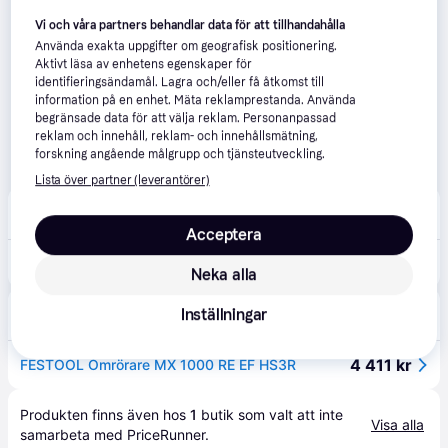
Vi och våra partners behandlar data för att tillhandahålla
Använda exakta uppgifter om geografisk positionering.
Aktivt läsa av enhetens egenskaper för
identifieringsändamål. Lagra och/eller få åtkomst till
information på en enhet. Mäta reklamprestanda. Använda
begränsade data för att välja reklam. Personanpassad
reklam och innehåll, reklam- och innehållsmätning,
forskning angående målgrupp och tjänsteutveckling.
Lista över partner (leverantörer)
Beijer Bygg
B
119 kr frakt
Acceptera
5 075 kr
OMRÖRARE MX 1000 RE EF HS3R | Beijerbygg Byggmaterial
Neka alla
Inställningar
Elwo Tools
4 411 kr
FESTOOL Omrörare MX 1000 RE EF HS3R
Produkten finns även hos 
1
butik
 som valt att inte 
Visa alla
samarbeta med PriceRunner.