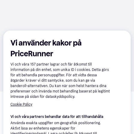
Vi använder kakor på
PriceRunner
Vi och våra
157
partner lagrar och får åtkomst till
information på din enhet, som unika ID i cookies. Detta görs
för att behandla personuppgifter. För att vidta dessa
åtgärder kräver vi ditt samtycke, som du kan ge via
banderoll-alternativen. Du kan när som helst hantera dina
preferenser och invända mot behandling baserat på legitimt
Relaterade produkter
intresse på sidan för dataskyddspolicy.
Cookie Policy
Vi har plockat fram ett urval av produkter som kanske skulle 
intressera dig.
Visa alla
Vi och våra partners behandlar data för att tillhandahålla
Använda exakta uppgifter om geografisk positionering.
Aktivt läsa av enhetens egenskaper för
identifieringsändamål. Lagra och/eller få åtkomst till