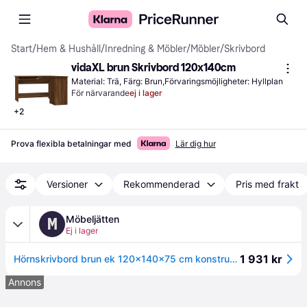
Start
/
Hem & Hushåll
/
Inredning & Möbler
/
Möbler
/
Skrivbord
vidaXL brun Skrivbord 120x140cm
Material: Trä, Färg: Brun,Förvaringsmöjligheter: Hyllplan
För närvarande
ej i lager
+
2
Prova flexibla betalningar med
Lär dig hur
Versioner
Rekommenderad
Pris med frakt
Möbeljätten
M
Ej i lager
1 931 kr
Hörnskrivbord brun ek 120x140x75 cm konstruerat trä
Annons