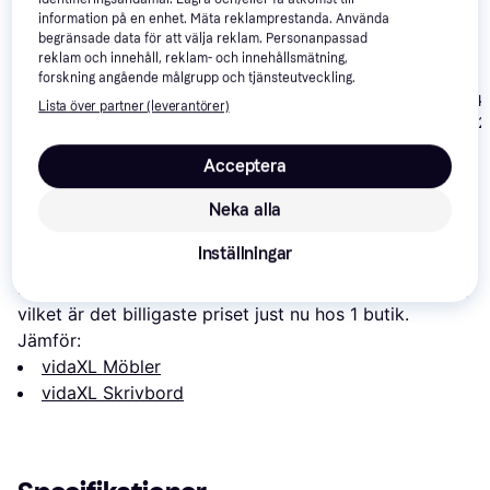
information på en enhet. Mäta reklamprestanda. Använda
begränsade data för att välja reklam. Personanpassad
reklam och innehåll, reklam- och innehållsmätning,
forskning angående målgrupp och tjänsteutveckling.
vidaXL Hörnsk
Lista över partner (leverantörer)
Gammalt Trä 2
vidaXL Engineered
vidaXL Engineered
5x50x76 cm
Wood Old Wood
Wood Skrivbord
Acceptera
Skrivbord 50
Skrivbord 45x90cm
50x100cm
1 369 kr
845 kr
1 379 kr
Neka alla
Om produkten
Inställningar
Lägsta pris på 
vidaXL brun Skrivbord 120x140cm
 är 
-
, 
vilket är det billigaste priset just nu hos 1 butik.
Jämför:
vidaXL Möbler
vidaXL Skrivbord