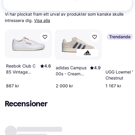
Relaterade produkter
Vi har plockat fram ett urval av produkter som kanske skulle 
intressera dig.
Visa alla
Trendande
Reebok Club C
4.6
adidas Campus
4.9
85 Vintage
UGG Lowmel W
00s - Cream
Sneakers - Vit
Chestnut
White/Dark
Blue/Off White
887 kr
2 000 kr
1 167 kr
Recensioner