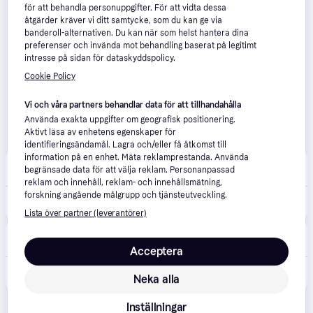
för att behandla personuppgifter. För att vidta dessa
åtgärder kräver vi ditt samtycke, som du kan ge via
banderoll-alternativen. Du kan när som helst hantera dina
preferenser och invända mot behandling baserat på legitimt
intresse på sidan för dataskyddspolicy.
Cookie Policy
Vi och våra partners behandlar data för att tillhandahålla
Använda exakta uppgifter om geografisk positionering.
Aktivt läsa av enhetens egenskaper för
identifieringsändamål. Lagra och/eller få åtkomst till
information på en enhet. Mäta reklamprestanda. Använda
asics
begränsade data för att välja reklam. Personanpassad
Fri frakt
reklam och innehåll, reklam- och innehållsmätning,
forskning angående målgrupp och tjänsteutveckling.
1 900 kr
GEL-KAYANO 14 - Cream/Pepper - 37
Lista över partner (leverantörer)
NordicSneakers
5.0
(12)
50 kr frakt
,
5-7 dagar
Acceptera
2 425 kr
Asics Gel-Kayano 14 Cream Pepper
Neka alla
Inställningar