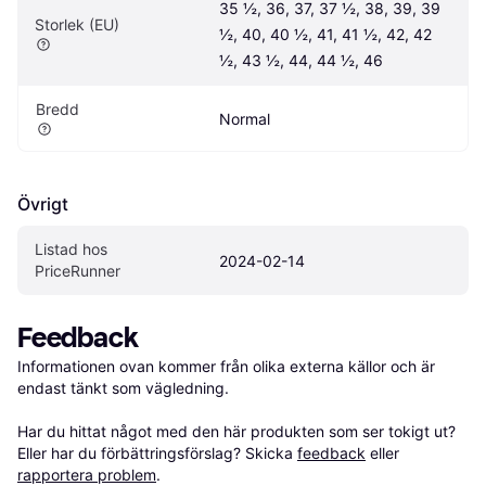
35 ½, 36, 37, 37 ½, 38, 39, 39 
Storlek (EU)
½, 40, 40 ½, 41, 41 ½, 42, 42 
½, 43 ½, 44, 44 ½, 46
Bredd
Normal
Övrigt
Listad hos 
2024-02-14
PriceRunner
Feedback
Informationen ovan kommer från olika externa källor och är 
endast tänkt som vägledning.

Har du hittat något med den här produkten som ser tokigt ut? 
Eller har du förbättringsförslag? Skicka 
feedback
 eller 
rapportera problem
.