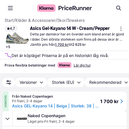
Start
/
Kläder & Accessoarer
/
Skor
/
Sneakers
Asics Gel-Kayano 14 W - Cream/Pepper
4,7
Detta par damskor har en överdel som bland annat är gjord 
i läder. Den största storleken som finns på dessa skor är 44 
½.
Jämför pris från
1 700 kr
till
2 625 kr
+
5
Det är köpläge! Priserna är på en historiskt låg nivå.
Prova flexibla betalningar med
Lär dig hur
Versioner
Storlek (EU)
Rekommenderad
Från Naked Copenhagen
ANNONS
1 700 kr
Fri frakt
,
2-4 dagar
Asics GEL-Kayano 14 | Beige | Storlek: 38 | Kvinna
Naked Copenhagen
·
Lägst pris
Fri frakt
,
2-4 dagar