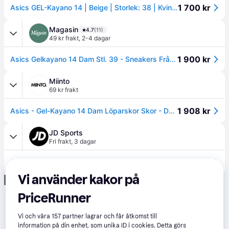
1 700 kr
Asics GEL-Kayano 14 | Beige | Storlek: 38 | Kvinna
Magasin
4.7
(11)
49 kr frakt
,
2-4 dagar
1 900 kr
Asics Gelkayano 14 Dam Stl. 39 - Sneakers Från Magasin - Cream/pepper (39)
Miinto
69 kr frakt
1 908 kr
Asics - Gel-Kayano 14 Dam Löparskor Skor - Dam - 41 EU -
JD Sports
Fri frakt
,
3 dagar
1 850 kr
ASICS GEL-KAYANO 14 Women's, krämfärg - 38
Vi använder kakor på
Annons
PriceRunner
Vi och våra
157
partner lagrar och får åtkomst till
information på din enhet, som unika ID i cookies. Detta görs