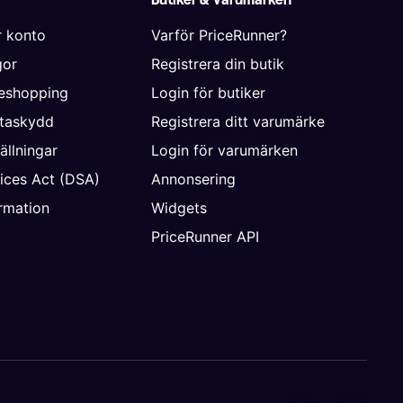
r konto
Varför PriceRunner?
gor
Registrera din butik
neshopping
Login för butiker
ataskydd
Registrera ditt varumärke
ällningar
Login för varumärken
vices Act (DSA)
Annonsering
rmation
Widgets
PriceRunner API