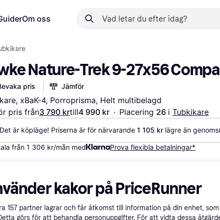
Guider
Om oss
ubkikare
wke Nature-Trek 9-27x56 Compa
Bevaka pris
Jämför
kare, xBaK-4, Porroprisma, Helt multibelagd
r pris från
3 790 kr
till
4 990 kr
·
Placering 
26 
i 
Tubkikare
Det är köpläge! Priserna är för närvarande 
1 105 kr
 lägre än genomsn
ala från 1 306 kr/mån med
Prova flexibla betalningar*
nvänder kakor på PriceRunner
åra
157
partner lagrar och får åtkomst till information på din enhet, som 
Detta görs för att behandla personuppgifter. För att vidta dessa åtgärde