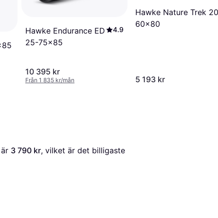
Hawke Nature Trek 20
60×80
4.9
Hawke Endurance ED
25-75x85
x85
10 395 kr
5 193 kr
Från 1 835 kr/mån
 är 
3 790 kr
, vilket är det billigaste 