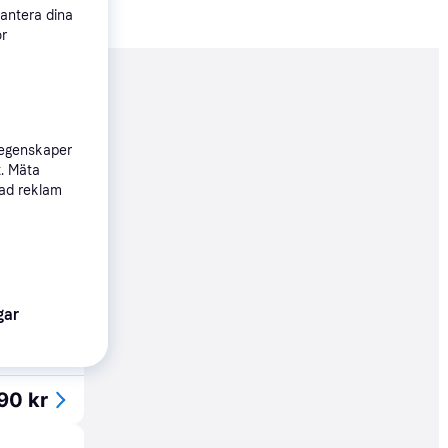
hantera dina
ör
nderad
 egenskaper
90 kr
t. Mäta
sad reklam
90 kr
06 kr/mån
gar
90 kr