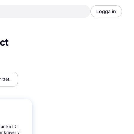
Logga in
Annons
Annons
ct
ittet.
unika ID i
r kräver vi