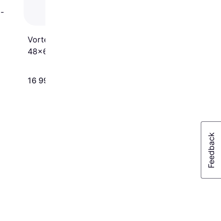
-
Vortex Razor HD 22-
48x65 Angled
16 990 kr
10 006 kr