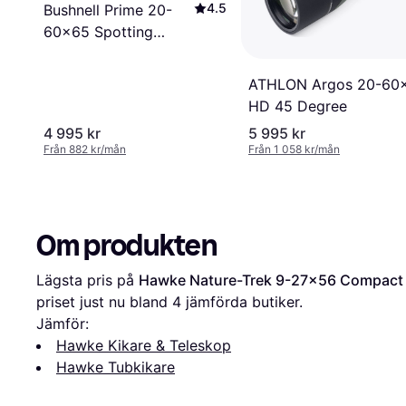
4.5
Bushnell Prime 20-
60x65 Spotting
Scope Angled
ATHLON Argos 20-60
HD 45 Degree
4 995 kr
5 995 kr
Från 882 kr/mån
Från 1 058 kr/mån
Om produkten
Lägsta pris på 
Hawke Nature-Trek 9-27x56 Compact
priset just nu bland 
4
 jämförda butiker.
Jämför:
Hawke Kikare & Teleskop
Hawke Tubkikare