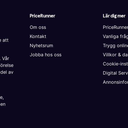
PriceRunner
Lär dig mer
Om oss
PriceRunne
Kontakt
Vanliga frå
 att
Nyhetsrum
Trygg onli
Jobba hos oss
Villkor & d
. Vår
Cookie-inst
förelse
 del av
Digital Ser
Annonsinfo
ke
,
ien