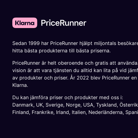
Sedan 1999 har PriceRunner hjälpt miljontals besökare
hitta bästa produkterna till bästa priserna.
PriceRunner är helt oberoende och gratis att använda
vision är att vara tjänsten du alltid kan lita på vid jäm
av produkter och priser. År 2022 blev PriceRunner en
Klarna.
Du kan jämföra priser och produkter med oss i:
Danmark
,
UK
,
Sverige
,
Norge
,
USA
,
Tyskland
,
Österri
Finland
,
Frankrike
,
Irland
,
Italien
,
Nederländerna
,
Span