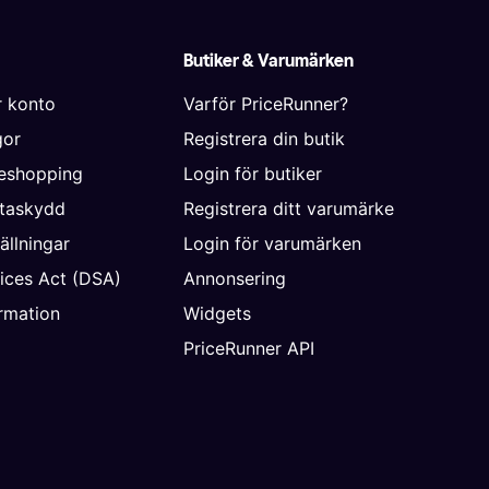
Butiker & Varumärken
r konto
Varför PriceRunner?
gor
Registrera din butik
neshopping
Login för butiker
ataskydd
Registrera ditt varumärke
ällningar
Login för varumärken
vices Act (DSA)
Annonsering
rmation
Widgets
PriceRunner API