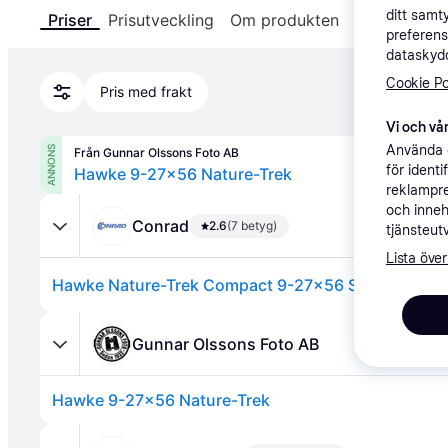
ditt samt
Priser
Prisutveckling
Om produkten
Specifikatio
preferens
dataskydd
Cookie Po
Pris med frakt
Vi och vår
Använda e
ANNONS
Från Gunnar Olssons Foto AB
för ident
Hawke 9-27x56 Nature-Trek
reklampre
och inneh
Conrad
2.6
(7 betyg)
tjänsteut
Lista över
Gunnar Olssons Foto AB
Hawke 9-27x56 Nature-Trek