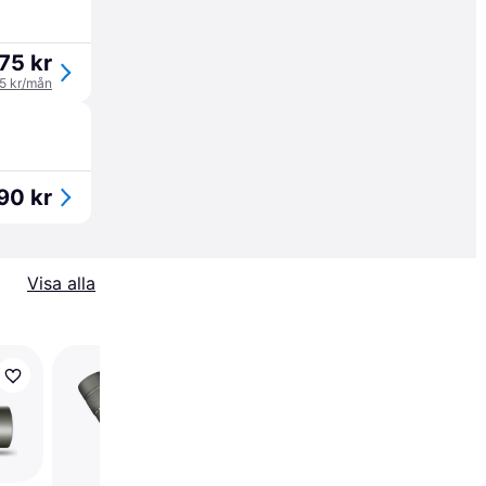
75 kr
25 kr/mån
90 kr
Visa alla
Celestron Regal M2
22-67x100mm ED
Angled Zoom