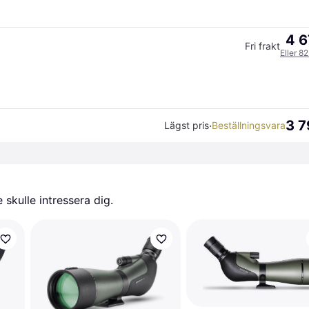
4 6
Fri frakt
Eller 8
3 7
·
Lägst pris
Beställningsvara
skulle intressera dig.