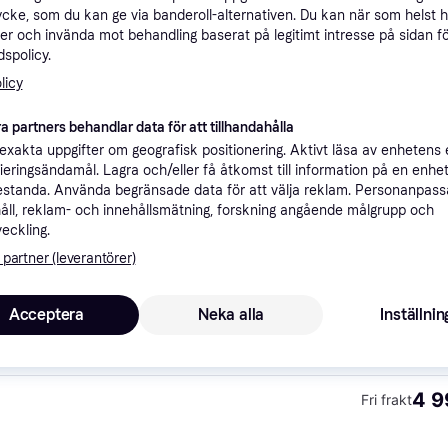
ycke, som du kan ge via banderoll-alternativen. Du kan när som helst 
ner
er och invända mot behandling baserat på legitimt intresse på sidan f
spolicy.
licy
Rekomme
a partners behandlar data för att tillhandahålla
xakta uppgifter om geografisk positionering. Aktivt läsa av enhetens
4 9
Fri frakt
ifieringsändamål. Lagra och/eller få åtkomst till information på en enhe
standa. Använda begränsade data för att välja reklam. Personanpas
åll, reklam- och innehållsmätning, forskning angående målgrupp och
veckling.
 partner (leverantörer)
3 7
Hawke Nature-Trek Compact 9-27x56 Spotting Scope Tubkikare 56 mm Grön
·
Lägst pris
Fri frakt
Eller 1 3
Acceptera
Neka alla
Inställnin
4 9
Fri frakt