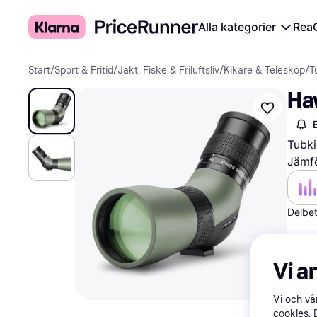
Alla kategorier
Rea
Start
/
Sport & Fritid
/
Jakt, Fiske & Friluftsliv
/
Kikare & Teleskop
/
T
Ha
Tubki
Jämfö
Delbet
Vi a
Vi och v
cookies. 