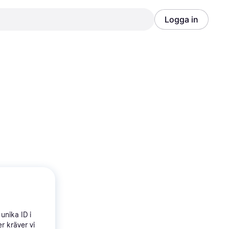
Logga in
Annons
Annons
unika ID i
r kräver vi