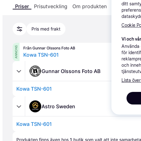
ditt samt
Priser
Prisutveckling
Om produkten
Specifikatio
preferens
dataskydd
Cookie Po
Pris med frakt
Vi och vår
Använda e
ANNONS
Från Gunnar Olssons Foto AB
för ident
Kowa TSN-601
reklampre
och inneh
Gunnar Olssons Foto AB
tjänsteut
Lista över
Kowa TSN-601
Astro Sweden
Kowa TSN-601
Annons
Produkten finns även hos 
1
butik
 som valt att inte samarbet