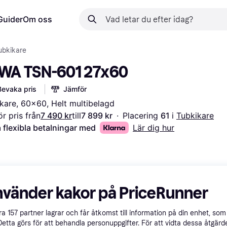
Guider
Om oss
ubkikare
WA TSN-601 27x60
Bevaka pris
Jämför
kare, 60x60, Helt multibelagd
r pris från
7 490 kr
till
7 899 kr
·
Placering 
61 
i 
Tubkikare
 flexibla betalningar med
Lär dig hur
nvänder kakor på PriceRunner
åra
157
partner lagrar och får åtkomst till information på din enhet, som 
Detta görs för att behandla personuppgifter. För att vidta dessa åtgärde