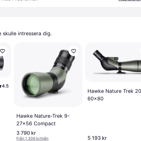
skulle intressera dig.
4.5
Hawke Nature Trek 20
60×80
Hawke Nature-Trek 9-
27x56 Compact
3 790 kr
5 193 kr
Från 1 306 kr/mån