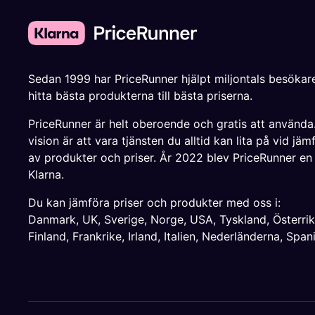
Sedan 1999 har PriceRunner hjälpt miljontals besökare
hitta bästa produkterna till bästa priserna.
PriceRunner är helt oberoende och gratis att använda
vision är att vara tjänsten du alltid kan lita på vid jäm
av produkter och priser. År 2022 blev PriceRunner en
Klarna.
Du kan jämföra priser och produkter med oss i:
Danmark
,
UK
,
Sverige
,
Norge
,
USA
,
Tyskland
,
Österri
Finland
,
Frankrike
,
Irland
,
Italien
,
Nederländerna
,
Span