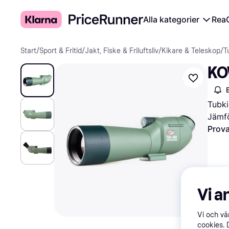
Alla kategorier
Rea
Start
/
Sport & Fritid
/
Jakt, Fiske & Friluftsliv
/
Kikare & Teleskop
/
T
KO
Tubki
Jämfö
Prova
Vi a
Vi och v
cookies. 