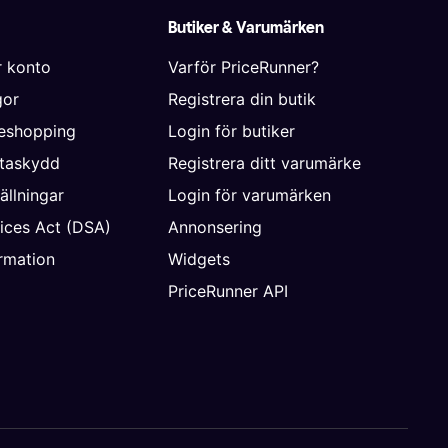
Butiker & Varumärken
r konto
Varför PriceRunner?
gor
Registrera din butik
neshopping
Login för butiker
ataskydd
Registrera ditt varumärke
ällningar
Login för varumärken
vices Act (DSA)
Annonsering
rmation
Widgets
PriceRunner API