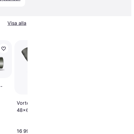
Visa alla
Celestron Regal M2
22-67x100mm ED
Angled Zoom
-
Vortex Razor HD 22-
48x65 Angled
16 990 kr
10 006 kr