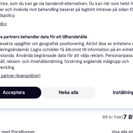
ycke, som du kan ge via banderoll-alternativen. Du kan när som helst 
ner
er och invända mot behandling baserat på legitimt intresse på sidan f
spolicy.
licy
Rekomme
a partners behandlar data för att tillhandahålla
xakta uppgifter om geografisk positionering. Aktivt läsa av enhetens
7 
Fri frakt
ifieringsändamål. Lagra och/eller få åtkomst till information på en enhe
standa. Använda begränsade data för att välja reklam. Personanpas
åll, reklam- och innehållsmätning, forskning angående målgrupp och
veckling.
 partner (leverantörer)
7 4
·
Lägst pris
Fri frakt
Acceptera
Neka alla
Inställnin
7 8
89 kr frakt
a med PriceRunner.
Visa alla 