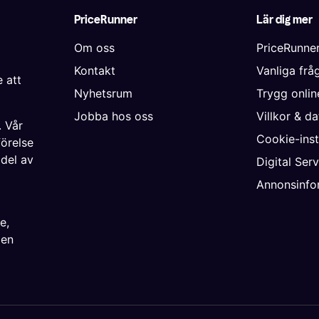
PriceRunner
Lär dig mer
Om oss
PriceRunne
Kontakt
Vanliga frå
 att
Nyhetsrum
Trygg onli
Jobba hos oss
Villkor & d
. Vår
Cookie-inst
förelse
 del av
Digital Ser
Annonsinfo
ke
,
ien