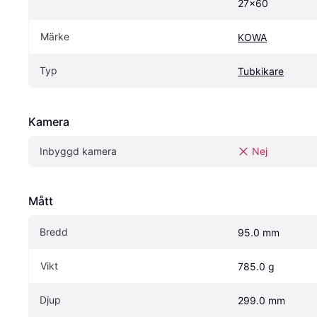
27x60
Märke
KOWA
Typ
Tubkikare
Kamera
Inbyggd kamera
Nej
Mått
Bredd
95.0 mm
Vikt
785.0 g
Djup
299.0 mm