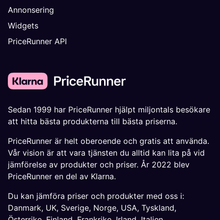
Annonsering
Widgets
PriceRunner API
Sedan 1999 har PriceRunner hjälpt miljontals besökare
att hitta bästa produkterna till bästa priserna.
PriceRunner är helt oberoende och gratis att använda.
Vår vision är att vara tjänsten du alltid kan lita på vid
jämförelse av produkter och priser. År 2022 blev
PriceRunner en del av Klarna.
Du kan jämföra priser och produkter med oss i:
Danmark
,
UK
,
Sverige
,
Norge
,
USA
,
Tyskland
,
Österrike
,
Finland
,
Frankrike
,
Irland
,
Italien
,