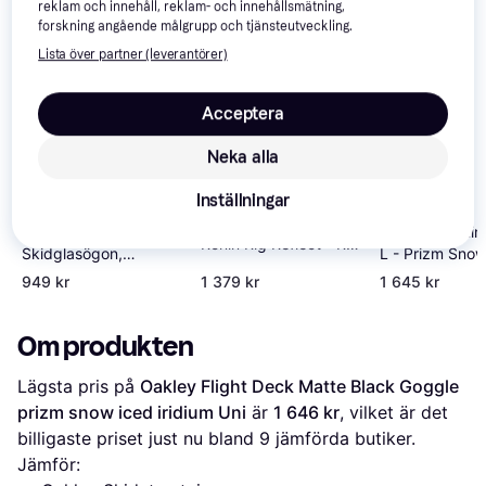
reklam och innehåll, reklam- och innehållsmätning,
Vi har plockat fram ett urval av produkter som kanske skulle 
forskning angående målgrupp och tjänsteutveckling.
intressera dig.
Visa alla
Lista över partner (leverantörer)
Trendande
Trendande
Acceptera
Neka alla
Inställningar
Sweet Protection
POC Opsin,
Oakley Fall Lin
Ronin Rig Reflect - RIG
Skidglasögon,
L - Prizm Sno
Aquamarine/Matte
Hydrogen White
Torch
949 kr
1 379 kr
1 645 kr
Crystal Black
Iridium/Matte
Black
Om produkten
Lägsta pris på 
Oakley Flight Deck Matte Black Goggle 
prizm snow iced iridium Uni
 är 
1 646 kr
, vilket är det 
billigaste priset just nu bland 
9
 jämförda butiker.
Jämför: