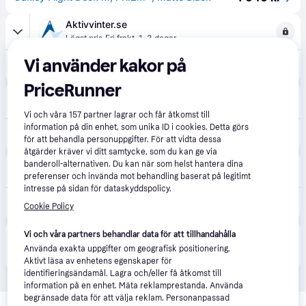
Aktivvinter.se
·
Lägst pris
Fri frakt
,
1-3 dagar
Vi använder kakor på
1 646 kr
Oakley Flight Deck M, PRIZMâ¢, Matte Black
PriceRunner
XLMOTO
Fri frakt
,
3-7 dagar
Vi och våra
157
partner lagrar och får åtkomst till
information på din enhet, som unika ID i cookies. Detta görs
2 159 kr
Oakley Flight Deck M Skoterglasögon Matt Svart Rem Mattsvart
för att behandla personuppgifter. För att vidta dessa
åtgärder kräver vi ditt samtycke, som du kan ge via
SmartBuyGlasses
banderoll-alternativen. Du kan när som helst hantera dina
Fri frakt
preferenser och invända mot behandling baserat på legitimt
intresse på sidan för dataskyddspolicy.
2 246 kr
Oakley Fjärils OO7064 FLIGHT DECK M 7064F8 Medium Solglasögon Män
Cookie Policy
Vi och våra partners behandlar data för att tillhandahålla
Produkten finns även hos 
3
butiker
 som valt att inte 
Visa alla
Använda exakta uppgifter om geografisk positionering.
samarbeta med PriceRunner.
Aktivt läsa av enhetens egenskaper för
identifieringsändamål. Lagra och/eller få åtkomst till
information på en enhet. Mäta reklamprestanda. Använda
Relaterade produkter
begränsade data för att välja reklam. Personanpassad