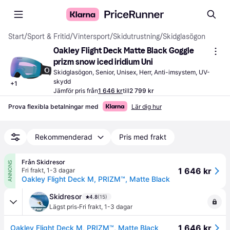
Start
/
Sport & Fritid
/
Vintersport
/
Skidutrustning
/
Skidglasögon
Oakley Flight Deck Matte Black Goggle 
prizm snow iced iridium Uni
Skidglasögon, Senior, Unisex, Herr, Anti-imsystem, UV-
skydd
+
1
Jämför pris från
1 646 kr
till
2 799 kr
Prova flexibla betalningar med
Lär dig hur
Rekommenderad
Pris med frakt
Från Skidresor
ANNONS
1 646 kr
Fri frakt
,
1-3 dagar
Oakley Flight Deck M, PRIZM™, Matte Black
Skidresor
4.8
(15)
·
Lägst pris
Fri frakt
,
1-3 dagar
1 646 kr
Oakley Flight Deck M, PRIZM™, Matte Black