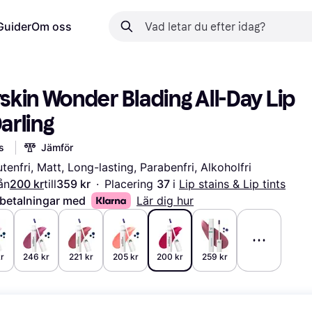
Guider
Om oss
kin Wonder Blading All-Day Lip 
Darling
s
Jämför
utenfri, Matt, Long-lasting, Parabenfri, Alkoholfri
ån
200 kr
till
359 kr
·
Placering 
37 
i 
Lip stains & Lip tints
 betalningar med
Lär dig hur
r
246 kr
221 kr
205 kr
200 kr
259 kr