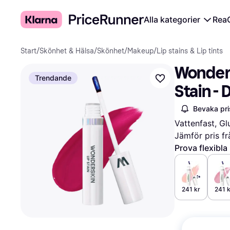
Alla kategorier
Rea
Start
/
Skönhet & Hälsa
/
Skönhet
/
Makeup
/
Lip stains & Lip tints
Wonders
Trendande
Stain - 
Bevaka pri
Vattenfast, Gl
Jämför pris fr
Prova flexibla
241 kr
241 k