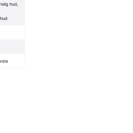
slig hud, 
 hud
rste