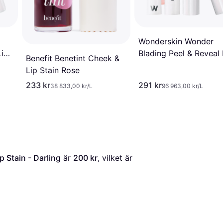
Wonderskin Wonder
Lip
Blading Peel & Reveal 
Benefit Benetint Cheek &
Stain Kit - Adore
Lip Stain Rose
233 kr
291 kr
38 833,00 kr/L
96 963,00 kr/L
 Stain - Darling
 är 
200 kr
, vilket är 