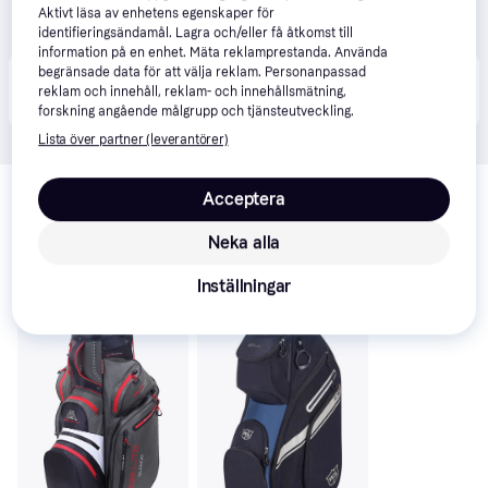
Aktivt läsa av enhetens egenskaper för
identifieringsändamål. Lagra och/eller få åtkomst till
information på en enhet. Mäta reklamprestanda. Använda
begränsade data för att välja reklam. Personanpassad
Produkten finns även hos 
4
butiker
 som valt att inte 
Visa alla
reklam och innehåll, reklam- och innehållsmätning,
samarbeta med PriceRunner.
forskning angående målgrupp och tjänsteutveckling.
Lista över partner (leverantörer)
Relaterade produkter
Acceptera
Vi har plockat fram ett urval av produkter som kanske skulle 
intressera dig.
Visa alla
Neka alla
Inställningar
Trendande
Trendande