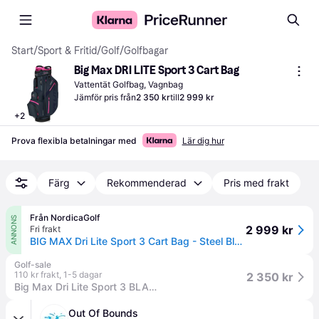
Start
/
Sport & Fritid
/
Golf
/
Golfbagar
Big Max DRI LITE Sport 3 Cart Bag
Vattentät Golfbag, Vagnbag
Jämför pris från
2 350 kr
till
2 999 kr
+
2
Prova flexibla betalningar med
Lär dig hur
Färg
Rekommenderad
Pris med frakt
Från NordicaGolf
ANNONS
2 999 kr
Fri frakt
BIG MAX Dri Lite Sport 3 Cart Bag - Steel Blue/Fuchsia
Golf-sale
110 kr frakt
,
1-5 dagar
2 350 kr
Big Max Dri Lite Sport 3 BLACK (USEX (ONE SIZE))
Out Of Bounds