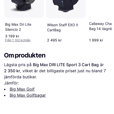
Callaway Chas
Big Max Dri Lite
Wilson Staff EXO II
Bag 14 Vagnb
Silencio 2
CartBag
Marinblå
3 199 kr
2 495 kr
1 999 kr
Från 1 102 kr/mån
Om produkten
Lägsta pris på 
Big Max DRI LITE Sport 3 Cart Bag
 är 
2 350 kr
, vilket är det billigaste priset just nu bland 
7
jämförda butiker.
Jämför:
Big Max Golf
Big Max Golfbagar