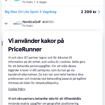
Fri frakt
,
1-2 dagar
2 399 kr
Big Max Dri Lite Sport 3 Vagnbag
NordicaGolf
3.5
(102)
Fri frakt
2 999 kr
BIG MAX Dri Lite Sport 3 Cart Bag - Steel Blue/Fuchsia
Vi använder kakor på
Annons
PriceRunner
Vi och våra
157
partner lagrar och får åtkomst till
information på din enhet, som unika ID i cookies. Detta görs
för att behandla personuppgifter. För att vidta dessa
åtgärder kräver vi ditt samtycke, som du kan ge via
banderoll-alternativen. Du kan när som helst hantera dina
preferenser och invända mot behandling baserat på legitimt
intresse på sidan för dataskyddspolicy.
Cookie Policy
Vi och våra partners behandlar data för att tillhandahålla
Använda exakta uppgifter om geografisk positionering.