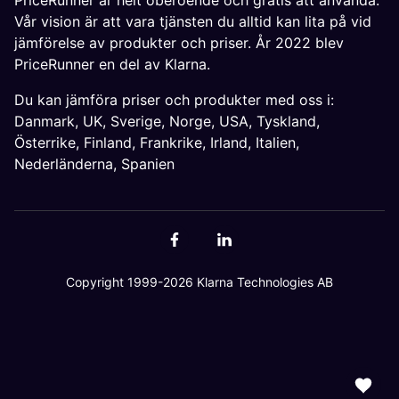
PriceRunner är helt oberoende och gratis att använda.
Vår vision är att vara tjänsten du alltid kan lita på vid
jämförelse av produkter och priser. År 2022 blev
PriceRunner en del av Klarna.
Du kan jämföra priser och produkter med oss i:
Danmark
,
UK
,
Sverige
,
Norge
,
USA
,
Tyskland
,
Österrike
,
Finland
,
Frankrike
,
Irland
,
Italien
,
Nederländerna
,
Spanien
Copyright 1999-2026 Klarna Technologies AB