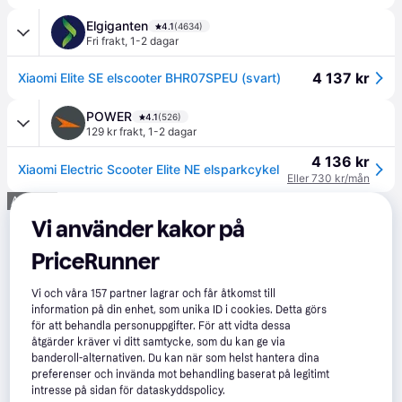
Elgiganten
4.1
(4634)
Fri frakt
,
1-2 dagar
4 137 kr
Xiaomi Elite SE elscooter BHR07SPEU (svart)
POWER
4.1
(526)
129 kr frakt
,
1-2 dagar
4 136 kr
Xiaomi Electric Scooter Elite NE elsparkcykel
Eller 730 kr/mån
Annons
Vi använder kakor på
PriceRunner
Vi och våra
157
partner lagrar och får åtkomst till
information på din enhet, som unika ID i cookies. Detta görs
för att behandla personuppgifter. För att vidta dessa
åtgärder kräver vi ditt samtycke, som du kan ge via
banderoll-alternativen. Du kan när som helst hantera dina
preferenser och invända mot behandling baserat på legitimt
intresse på sidan för dataskyddspolicy.