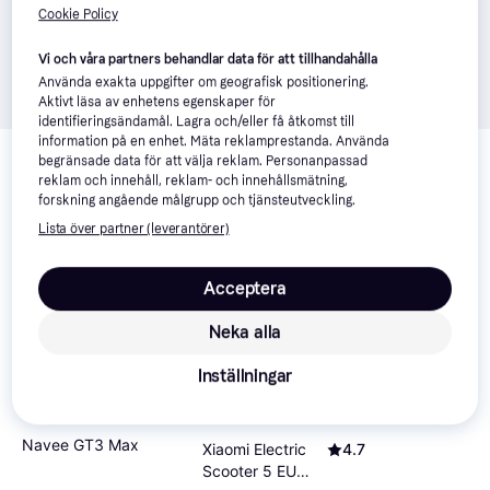
Cookie Policy
Vi och våra partners behandlar data för att tillhandahålla
Använda exakta uppgifter om geografisk positionering.
Aktivt läsa av enhetens egenskaper för
identifieringsändamål. Lagra och/eller få åtkomst till
Relaterade produkter
information på en enhet. Mäta reklamprestanda. Använda
begränsade data för att välja reklam. Personanpassad
Vi har plockat fram ett urval av produkter som kanske skulle 
reklam och innehåll, reklam- och innehållsmätning,
forskning angående målgrupp och tjänsteutveckling.
intressera dig.
Visa alla
Lista över partner (leverantörer)
-40%
Acceptera
Neka alla
Inställningar
Navee GT3 Max
Xiaomi Electric
4.7
Scooter 5 EU