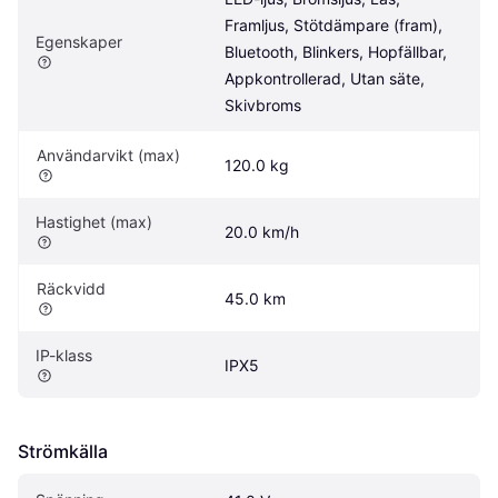
Framljus, Stötdämpare (fram), 
Egenskaper
Bluetooth, Blinkers, Hopfällbar, 
Appkontrollerad, Utan säte, 
Skivbroms
Användarvikt (max)
120.0 kg
Hastighet (max)
20.0 km/h
Räckvidd
45.0 km
IP-klass
IPX5
Strömkälla