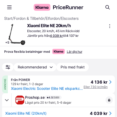
Start
/
Fordon & Tillbehör
/
Elfordon
/
Elscooters
Xiaomi Elite NE 20km/h
Elscooter, 20 km/h, 45 km Räckvidd
Jämför pris från
4 039 kr
till
4 137 kr
+
5
Prova flexibla betalningar med
Lär dig hur
Rekommenderad
Pris med frakt
Från POWER
ANNONS
4 136 kr
129 kr frakt
,
1-2 dagar
Eller 730 kr/mån
Xiaomi Electric Scooter Elite NE elsparkcykel
Proshop.se
4.5
(589)
·
Lägst pris
20 kr frakt
,
5-6 dagar
4 039 kr
Xiaomi Elite NE (20km/t)