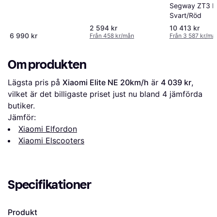
20km/h
Segway ZT3 Pr
Svart/Röd
2 594 kr
10 413 kr
6 990 kr
Från 458 kr/mån
Från 3 587 kr/må
Om produkten
Lägsta pris på 
Xiaomi Elite NE 20km/h
 är 
4 039 kr
, 
vilket är det billigaste priset just nu bland 
4
 jämförda 
butiker.
Jämför:
Xiaomi Elfordon
Xiaomi Elscooters
Specifikationer
Produkt