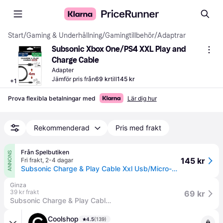
Start
/
Gaming & Underhållning
/
Gamingtillbehör
/
Adaptrar
Subsonic Xbox One/PS4 XXL Play and 
Charge Cable
Adapter
Jämför pris från
69 kr
till
145 kr
+
1
Prova flexibla betalningar med
Lär dig hur
Rekommenderad
Pris med frakt
Från Spelbutiken
ANNONS
145 kr
Fri frakt
,
2-4 dagar
Subsonic Charge & Play Cable Xxl Usb/Micro-Usb - PS4 Xbox One 4m
Ginza
39 kr frakt
69 kr
Subsonic Charge & Play Cable Xxl Usb/Micro-Usb - PS4 Xbox One 4m
Coolshop
4.5
(139)