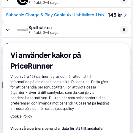
Fri frakt
,
2-4 dagar
145 kr
Subsonic Charge & Play Cable Xxl Usb/Micro-Usb - PS4 Xbox One 4m
Spelbutiken
Fri frakt
,
2-4 dagar
145 kr
Subsonic Charge & Play Cable Xxl Usb/Micro-Usb - PS4 Xbox One 4m
Vi använder kakor på
Proshop.se
4.5
(589)
49 kr frakt
,
4-5 dagar
PriceRunner
101 kr
Subsonic Charging cable - Wired Charging cable for wireless game controller - Sony PlayStation 4
Vi och våra
157
partner lagrar och får åtkomst till
information på din enhet, som unika ID i cookies. Detta görs
Annons
för att behandla personuppgifter. För att vidta dessa
åtgärder kräver vi ditt samtycke, som du kan ge via
banderoll-alternativen. Du kan när som helst hantera dina
preferenser och invända mot behandling baserat på legitimt
intresse på sidan för dataskyddspolicy.
Cookie Policy
Vi och våra partners behandlar data för att tillhandahålla