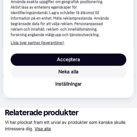
Använda exakta uppgifter om geografisk positionering.
Aktivt läsa av enhetens egenskaper för
identifieringsändamål. Lagra och/eller få åtkomst till
information på en enhet. Mäta reklamprestanda. Använda
begränsade data för att välja reklam. Personanpassad
reklam och innehåll, reklam- och innehållsmätning,
forskning angående målgrupp och tjänsteutveckling.
Lista över partner (leverantörer)
Amazon
Beställningsvara
Acceptera
135 kr
SUBSONIC - XXL laddnings- och uppspelningskabel för PS4-styrenhet
Neka alla
Inställningar
Produkten finns även hos 
1
butik
 som valt att inte 
Visa alla
samarbeta med PriceRunner.
Relaterade produkter
Vi har plockat fram ett urval av produkter som kanske skulle 
intressera dig.
Visa alla