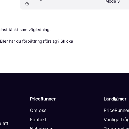
Mode 3
dast tänkt som vägledning.

ller har du förbättringsförslag? Skicka 
PriceRunner
Lär dig mer
Om oss
PriceRunne
Kontakt
Vanliga frå
 att
Nyhetsrum
Trygg onli