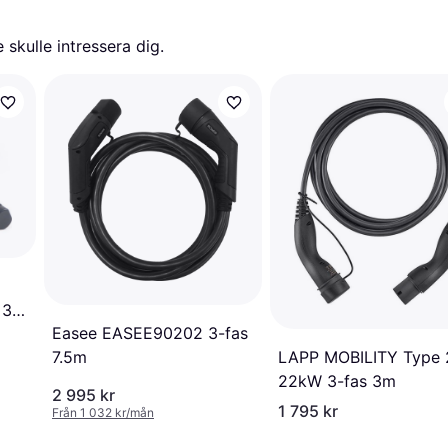
skulle intressera dig.
 3-
Easee EASEE90202 3-fas
LAPP MOBILITY Type 
7.5m
22kW 3-fas 3m
2 995 kr
1 795 kr
Från 1 032 kr/mån