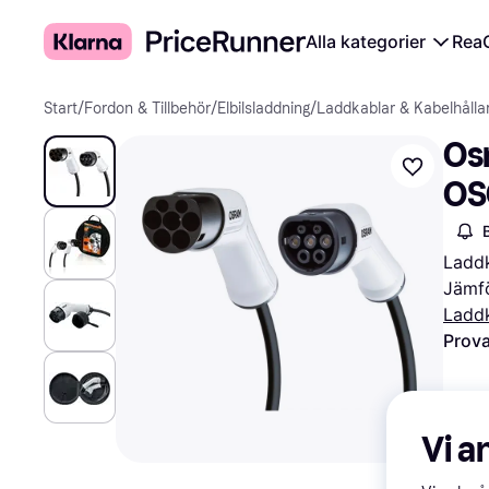
Alla kategorier
Rea
Start
/
Fordon & Tillbehör
/
Elbilsladdning
/
Laddkablar & Kabelhålla
Os
OS
Ladd
Jämfö
Laddk
Prova
Vi a