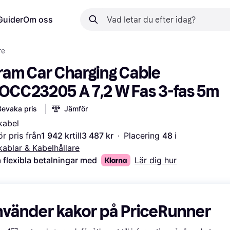
Guider
Om oss
re
ram Car Charging Cable 
OCC23205 A 7,2 W Fas 3-fas 5m
Bevaka pris
Jämför
kabel
r pris från
1 942 kr
till
3 487 kr
·
Placering 
48 
i 
ablar & Kabelhållare
 flexibla betalningar med
Lär dig hur
nvänder kakor på PriceRunner