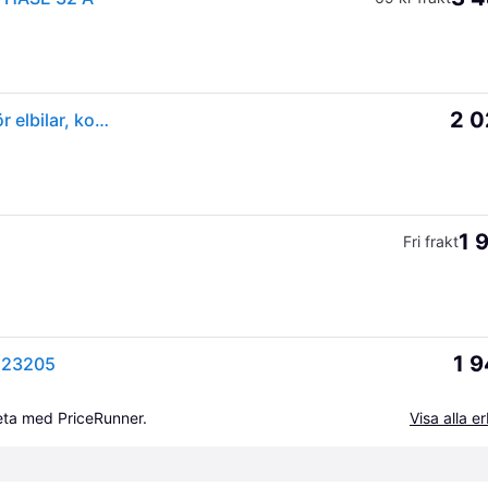
2 0
OSRAM BATTERYcharge 7PIN | 1PHASE, laddkabel för elbilar, kompatibel med alla typ 2 fordon och typ 2 32A 1-fas laddningspunkter med en 32A laddningshastighet på upp till 7.2 kWh. 5 meters kabellängd
1 
Fri frakt
1 9
C23205
beta med PriceRunner.
Visa alla 