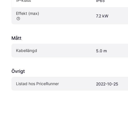
IP-klass
IP65
Effekt (max)
7.2 kW
Mått
Kabellängd
5.0 m
Övrigt
Listad hos PriceRunner
2022-10-25