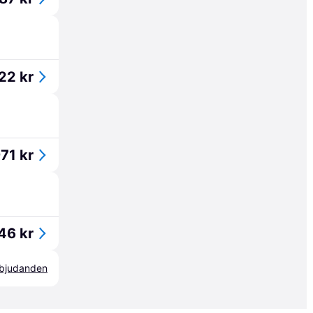
22 kr
971 kr
46 kr
erbjudanden