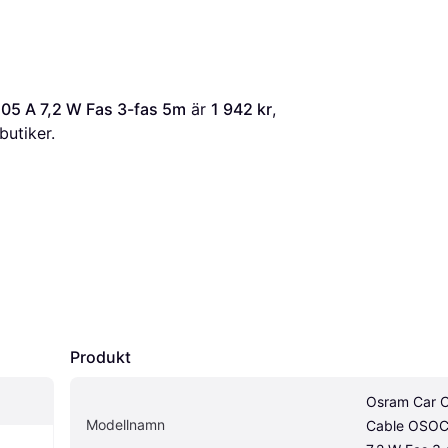
5 A 7,2 W Fas 3-fas 5m
 är 
1 942 kr
, 
butiker.
Produkt
Osram Car C
Modellnamn
Cable OSOC