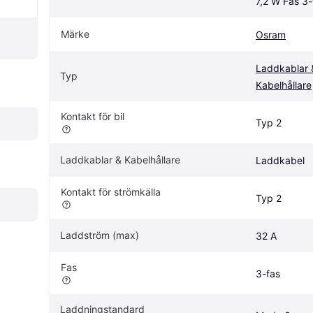
7,2 W Fas 3
Märke
Osram
Laddkablar &
Typ
Kabelhållare
Kontakt för bil
Typ 2
Laddkablar & Kabelhållare
Laddkabel
Kontakt för strömkälla
Typ 2
Laddström (max)
32 A
Fas
3-fas
Laddningstandard