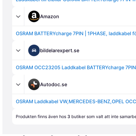
Amazon
Annons
bildelarexpert.se
OSRAM OCC23205 Laddkabel BATTERYcharge 7PIN
Autodoc.se
OSRAM Laddkabel VW,MERCEDES-BENZ,OPEL OC
Annons
Produkten finns även hos 
3
butiker
 som valt att inte samar