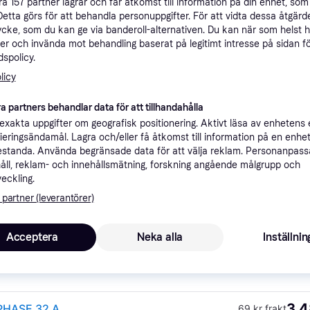
åra
157
partner lagrar och får åtkomst till information på din enhet, som 
ner
Detta görs för att behandla personuppgifter. För att vidta dessa åtgärde
ycke, som du kan ge via banderoll-alternativen. Du kan när som helst 
er och invända mot behandling baserat på legitimt intresse på sidan f
spolicy.
Rekomme
licy
a partners behandlar data för att tillhandahålla
3 
69 kr frakt
IN 1PHASE 32 A
xakta uppgifter om geografisk positionering. Aktivt läsa av enhetens
ifieringsändamål. Lagra och/eller få åtkomst till information på en enhe
1 
standa. Använda begränsade data för att välja reklam. Personanpas
Fri frakt
åll, reklam- och innehållsmätning, forskning angående målgrupp och
veckling.
 partner (leverantörer)
2 5
Laddkabel Osram elbil Typ 2 32A 1-Fas 5M 7.2 Kw 240V OSRAM - 1597790
Fri frakt
Acceptera
Neka alla
Inställnin
3 4
1PHASE 32 A
69 kr frakt