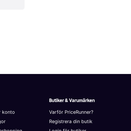
Butiker & Varumärken
r konto
Varför PriceRunner?
gor
Registrera din butik
neshopping
Login för butiker