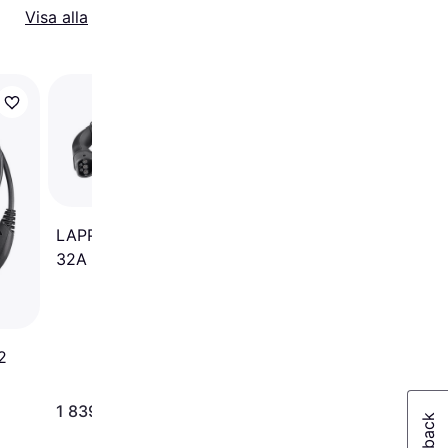
Visa alla
Trendande
Ratio Electric E-Line 
kW 39953 3-fas 10m
LAPP MOBILITY Type 2
32A 22 kW 3-fas 5m
2
1 839 kr
1 961 kr