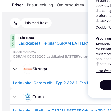
Vi och v
Priser
Prisutveckling
Om produkten
Specifikatio
cookies. 
ditt samt
preferens
dataskydd
Pris med frakt
Cookie Po
ANNONS
Från Trodo
Vi och vår
Laddkabel till elbilar OSRAM BATTERYcharge 7P
Använda e
för ident
Bildelaronline24
reklampre
OSRAM OCC23205 Laddkabel BATTERYcharge 7PIN
och inneh
tjänsteut
Skruvat
Lista över
Trodo
Laddkabel till elbilar OSRAM BATTERYcharge 7PIN 