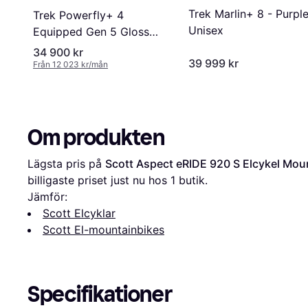
Trek Marlin+ 8 - Purpl
Trek Powerfly+ 4
Unisex
Equipped Gen 5 Gloss
Dark Star/Matte Dark Web
34 900 kr
39 999 kr
Från 12 023 kr/mån
Om produkten
Lägsta pris på 
Scott Aspect eRIDE 920 S Elcykel Mou
billigaste priset just nu hos 1 butik.
Jämför:
Scott Elcyklar
Scott El-mountainbikes
Specifikationer