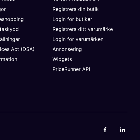
gor
Registrera din butik
neshopping
Login för butiker
ataskydd
Registrera ditt varumärke
ällningar
Login för varumärken
vices Act (DSA)
Annonsering
rmation
Widgets
PriceRunner API