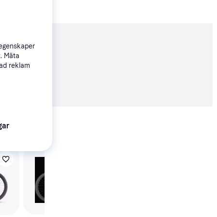
nderad
 egenskaper
t. Mäta
sad reklam
09 kr
Visa alla
gar
Giant Fathom E+ 2
2022 - Gunmetal
Black Unisex