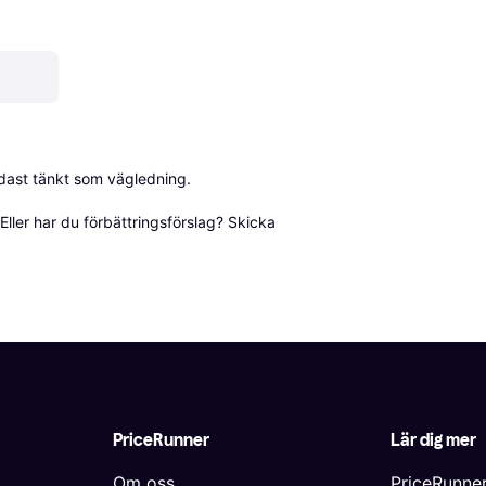
dast tänkt som vägledning.

ller har du förbättringsförslag? Skicka 
PriceRunner
Lär dig mer
Om oss
PriceRunne