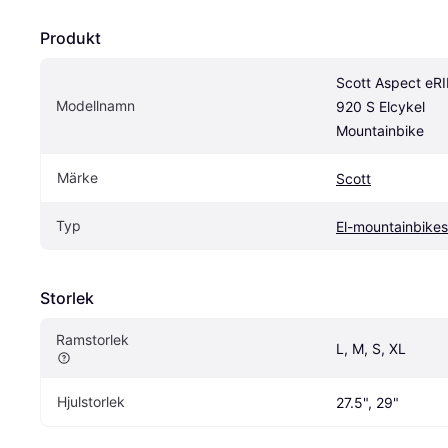
Produkt
Scott Aspect eRI
Modellnamn
920 S Elcykel 
Mountainbike
Märke
Scott
Typ
El-mountainbikes
Storlek
Ramstorlek
L, M, S, XL
Hjulstorlek
27.5", 29"