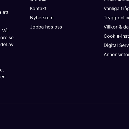
Kontakt
Vanliga frå
 att
Nyhetsrum
Trygg onli
Jobba hos oss
Villkor & d
. Vår
Cookie-inst
förelse
 del av
Digital Ser
Annonsinfo
ke
,
ien