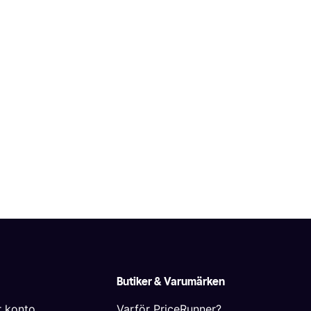
Butiker & Varumärken
r konto
Varför PriceRunner?