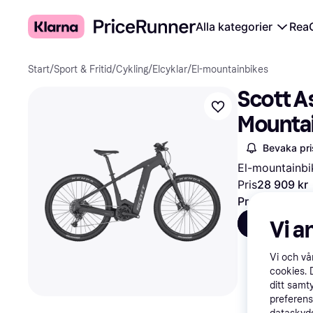
Alla kategorier
Rea
Start
/
Sport & Fritid
/
Cykling
/
Elcyklar
/
El-mountainbikes
Scott A
Mounta
Bevaka pri
El-mountainbi
Pris
28 909 kr
Prova flexibla
Vi a
Alla
S
Vi och v
cookies. 
ditt samt
preferens