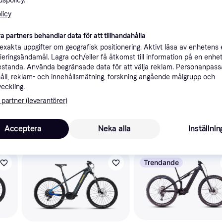
spolicy.
ner
licy
a partners behandlar data för att tillhandahålla
Rekomme
xakta uppgifter om geografisk positionering. Aktivt läsa av enhetens
ifieringsändamål. Lagra och/eller få åtkomst till information på en enhe
standa. Använda begränsade data för att välja reklam. Personanpas
åll, reklam- och innehållsmätning, forskning angående målgrupp och
28 9
Scott Aspect eRIDE 920 black 2024 - Sram NX Eagle 1x12sp - Syncros MD30 - 127 / S / Granite Black (S)
veckling.
 partner (leverantörer)
Acceptera
Neka alla
Inställnin
skulle intressera dig.
Trendande