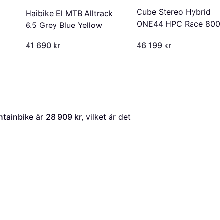
e
Cube Stereo Hybrid
Haibike El MTB Alltrack
ONE44 HPC Race 800
6.5 Grey Blue Yellow
2025 Blackline Herrcy
41 690 kr
46 199 kr
ntainbike
 är 
28 909 kr
, vilket är det 