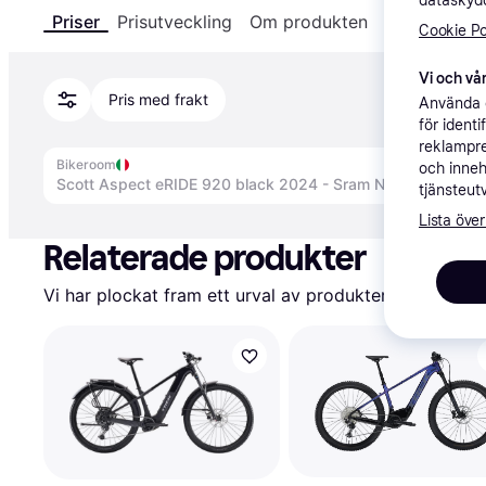
dataskydd
Priser
Prisutveckling
Om produkten
Specifikatio
Cookie Po
Vi och vår
Pris med frakt
Använda e
för ident
reklampre
Bikeroom
och inneh
tjänsteut
Annons
Lista över
Relaterade produkter
Vi har plockat fram ett urval av produkter som kanske 