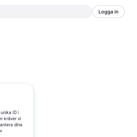
Logga in
Annons
Annons
unika ID i
r kräver vi
hantera dina
ör