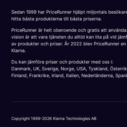
Sedan 1999 har PriceRunner hjälpt miljontals besökare
hitta bästa produkterna till bästa priserna.
PriceRunner är helt oberoende och gratis att använda
vision är att vara tjänsten du alltid kan lita på vid jäm
av produkter och priser. År 2022 blev PriceRunner en
Klarna.
Du kan jämföra priser och produkter med oss i:
Danmark
,
UK
,
Sverige
,
Norge
,
USA
,
Tyskland
,
Österri
Finland
,
Frankrike
,
Irland
,
Italien
,
Nederländerna
,
Span
Copyright 1999-2026 Klarna Technologies AB