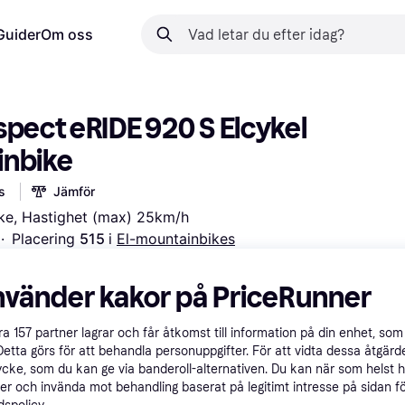
Guider
Om oss
spect eRIDE 920 S Elcykel 
inbike
s
Jämför
ke, Hastighet (max) 25km/h
·
Placering 
515 
i 
El-mountainbikes
 betalningar med
Lär dig hur
nvänder kakor på PriceRunner
vart
åra
157
partner lagrar och får åtkomst till information på din enhet, som 
Detta görs för att behandla personuppgifter. För att vidta dessa åtgärde
ycke, som du kan ge via banderoll-alternativen. Du kan när som helst 
er och invända mot behandling baserat på legitimt intresse på sidan f