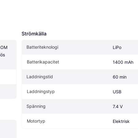
Strömkälla
Batteriteknologi
ROM 
LiPo
ös 
Batterikapacitet
1400 mAh
Laddningstid
60 min
Laddningstyp
USB
Spänning
7.4 V
Motortyp
Elektrisk
 