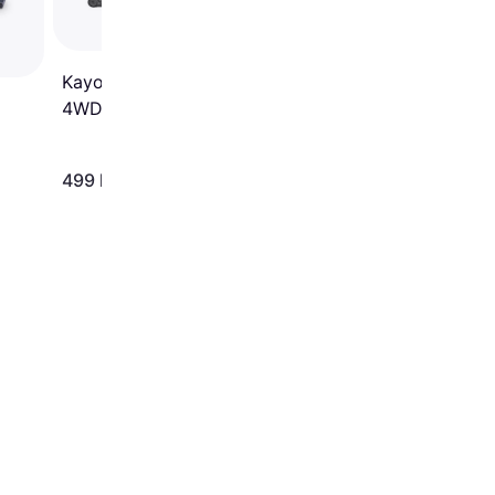
Thunder RTR 24831
Kayoba Speed Pioneer
4WD RTR 012288
499 kr
974 kr