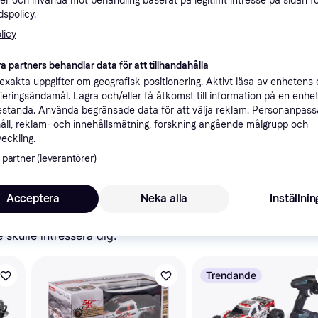
er och invända mot behandling baserat på legitimt intresse på sidan f
ner
spolicy.
licy
Rekomme
a partners behandlar data för att tillhandahålla
xakta uppgifter om geografisk positionering. Aktivt läsa av enhetens
ifieringsändamål. Lagra och/eller få åtkomst till information på en enhe
standa. Använda begränsade data för att välja reklam. Personanpas
åll, reklam- och innehållsmätning, forskning angående målgrupp och
veckling.
1 
Arrma Mojave GROM, fjärrstyrd bil, RC-bil 1/18, borstlös motor över 30 km/h, med batteri och tillbehör, röd-svart, ARA2104T1
 partner (leverantörer)
Acceptera
Neka alla
Inställnin
skulle intressera dig.
Trendande