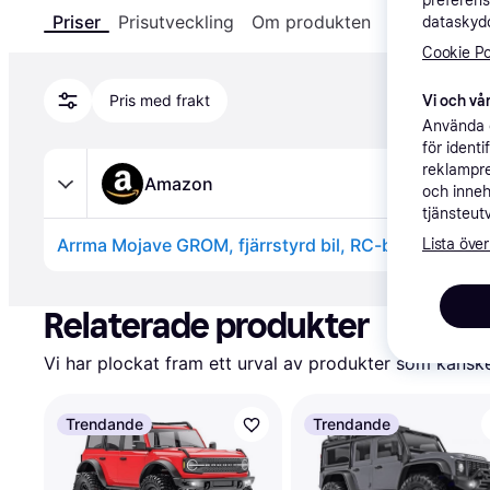
preferens
Priser
Prisutveckling
Om produkten
Specifikatio
dataskydd
Cookie Po
Pris med frakt
Vi och vår
Använda e
för ident
reklampre
Amazon
och inneh
tjänsteut
Lista över
Annons
Relaterade produkter
Vi har plockat fram ett urval av produkter som kanske 
Trendande
Trendande