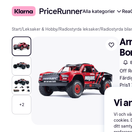
Alla kategorier
Rea
Start
/
Leksaker & Hobby
/
Radiostyrda leksaker
/
Radiostyrda bila
Ar
Bo
Off R
Färdi
Pris
1
Prova
Vi a
+2
Vi och v
cookies. 
ditt samt