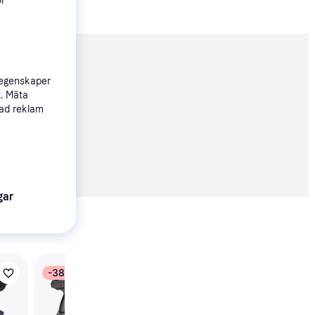
ör
nderad
 egenskaper
t. Mäta
sad reklam
777 kr
gar
Visa alla
-38%
Revell X-Treme Cross