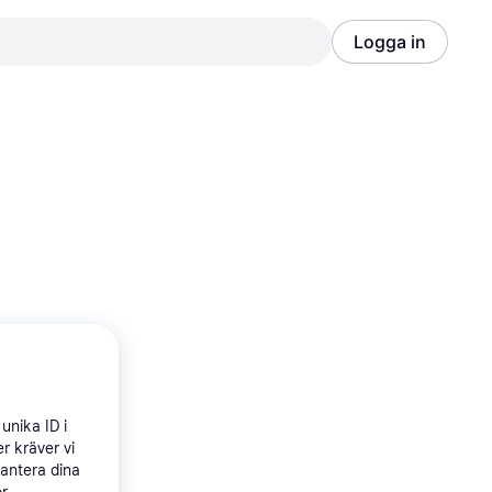
Logga in
Annons
Annons
unika ID i
r kräver vi
hantera dina