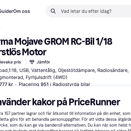
Guider
Om oss
r
rma Mojave GROM RC-Bil 1/18 
rstlös Motor
Bevaka pris
Jämför
oad,1:18, USB, Vattentålig, Oljestötdämpare, Radiosändare, 
gmonterad, Fyrhjulsdrift (4WD)
 777 kr
·
Placering 
951 
i 
Radiostyrda bilar
 flexibla betalningar med
Lär dig hur
nvänder kakor på PriceRunner
åra
157
partner lagrar och får åtkomst till information på din enhet, som 
Detta görs för att behandla personuppgifter. För att vidta dessa åtgärde
ycke, som du kan ge via banderoll-alternativen. Du kan när som helst 