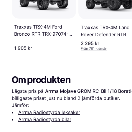
Traxxas TRX-4M Ford
Traxxas TRX-4M Land
Bronco RTR TRX-97074-
Rover Defender RTR
1RED
TRX97054-1-SLVR
2 295 kr
1 905 kr
Från 791 kr/mån
Om produkten
Lägsta pris på 
Arrma Mojave GROM RC-Bil 1/18 Borst
billigaste priset just nu bland 
2
 jämförda butiker.
Jämför:
Arrma Radiostyrda leksaker
Arrma Radiostyrda bilar