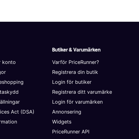
Butiker & Varumärken
r konto
Varför PriceRunner?
gor
Registrera din butik
neshopping
Login för butiker
ataskydd
Registrera ditt varumärke
ällningar
Login för varumärken
vices Act (DSA)
Annonsering
rmation
Widgets
PriceRunner API