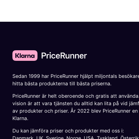
Sedan 1999 har PriceRunner hjälpt miljontals besökare
hitta bästa produkterna till bästa priserna.
PriceRunner är helt oberoende och gratis att använda
vision är att vara tjänsten du alltid kan lita på vid jäm
av produkter och priser. År 2022 blev PriceRunner en
Klarna.
Du kan jämföra priser och produkter med oss i:
Danmark
,
UK
,
Sverige
,
Norge
,
USA
,
Tyskland
,
Österri