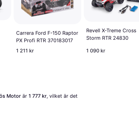
Revell X-Treme Cross
Carrera Ford F-150 Raptor
Storm RTR 24830
PX Profi RTR 370183017
1 211 kr
1 090 kr
lös Motor
 är 
1 777 kr
, vilket är det 