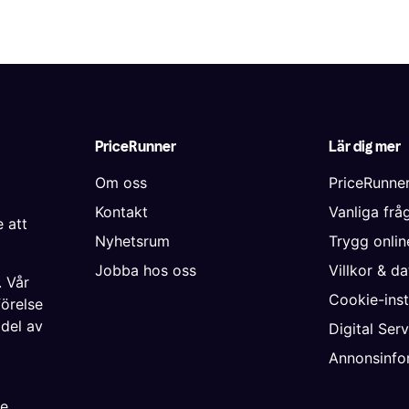
PriceRunner
Lär dig mer
Om oss
PriceRunne
Kontakt
Vanliga frå
 att
Nyhetsrum
Trygg onli
Jobba hos oss
Villkor & d
. Vår
Cookie-inst
förelse
 del av
Digital Ser
Annonsinfo
ke
,