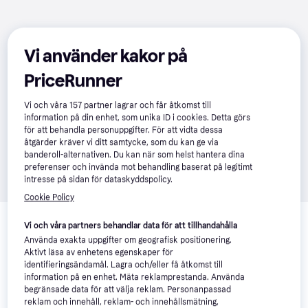
Vi använder kakor på
PriceRunner
Vi och våra
157
partner lagrar och får åtkomst till
information på din enhet, som unika ID i cookies. Detta görs
för att behandla personuppgifter. För att vidta dessa
åtgärder kräver vi ditt samtycke, som du kan ge via
banderoll-alternativen. Du kan när som helst hantera dina
preferenser och invända mot behandling baserat på legitimt
intresse på sidan för dataskyddspolicy.
Cookie Policy
Relaterade produkter
Vi och våra partners behandlar data för att tillhandahålla
Vi har plockat fram ett urval av produkter som kanske skulle 
Använda exakta uppgifter om geografisk positionering.
intressera dig.
Visa alla
Aktivt läsa av enhetens egenskaper för
identifieringsändamål. Lagra och/eller få åtkomst till
information på en enhet. Mäta reklamprestanda. Använda
begränsade data för att välja reklam. Personanpassad
reklam och innehåll, reklam- och innehållsmätning,