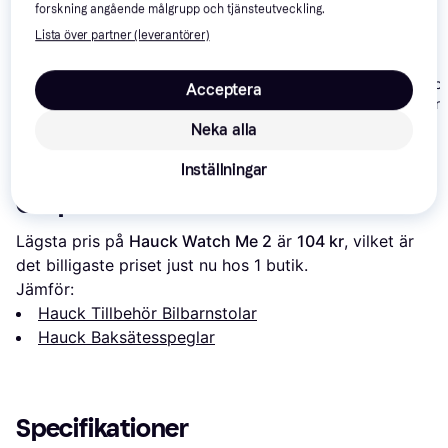
forskning angående målgrupp och tjänsteutveckling.
Lista över partner (leverantörer)
Munchkin Brica
BeSafe Baby Mirror
Acceptera
Littlelife Baby Car
Sight Car Mirro
XL2 med Belysning
Seat Mirror
Neka alla
319 kr
130 kr
166 kr
Inställningar
Om produkten
Lägsta pris på 
Hauck Watch Me 2
 är 
104 kr
, vilket är 
det billigaste priset just nu hos 1 butik.
Jämför:
Hauck Tillbehör Bilbarnstolar
Hauck Baksätesspeglar
Specifikationer