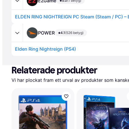
EZGame
5.0
(1 betyg)
ELDEN RING NIGHTREIGN PC Steam (Steam / PC) –
POWER
4.1
(526 betyg)
Elden Ring Nightreign (PS4)
Annons
Relaterade produkter
Vi har plockat fram ett urval av produkter som kanske 