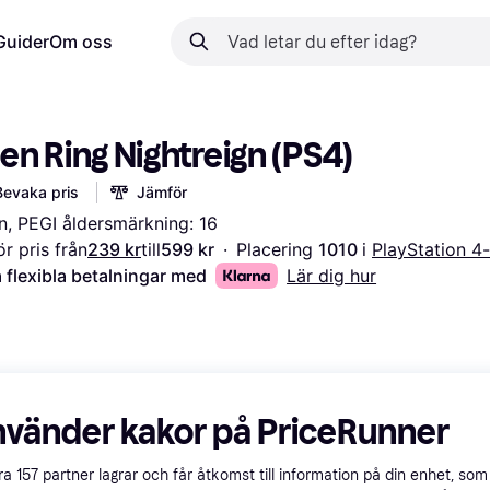
Guider
Om oss
en Ring Nightreign (PS4)
Bevaka pris
Jämför
n, PEGI åldersmärkning: 16
r pris från
239 kr
till
599 kr
·
Placering 
1010 
i 
PlayStation 4
 flexibla betalningar med
Lär dig hur
nvänder kakor på PriceRunner
åra
157
partner lagrar och får åtkomst till information på din enhet, som 