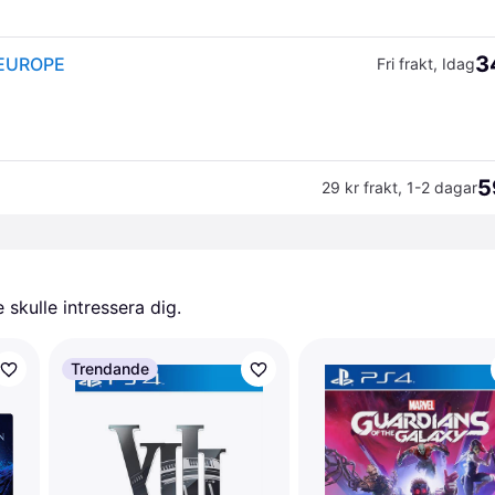
3
 EUROPE
Fri frakt
,
Idag
5
29 kr frakt
,
1-2 dagar
skulle intressera dig.
Trendande