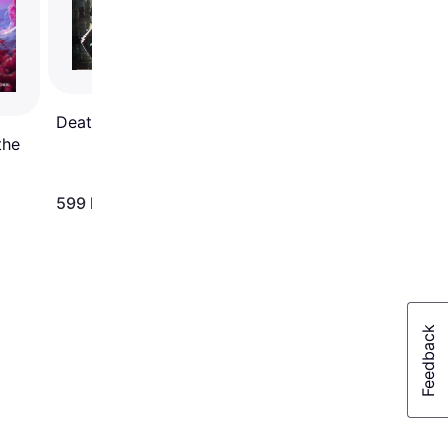
3.6
Death End ReQuest 2
the
599 kr
249 kr