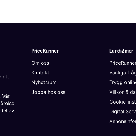
PriceRunner
Lär dig mer
Om oss
PriceRunne
Kontakt
Vanliga frå
 att
Nyhetsrum
Trygg onli
Jobba hos oss
Villkor & d
. Vår
Cookie-inst
förelse
 del av
Digital Ser
Annonsinfo