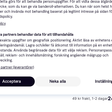
Detta görs för att behandla personuppgifter. För att vidta dessa åtgärde
ner
ycke, som du kan ge via banderoll-alternativen. Du kan när som helst 
er och invända mot behandling baserat på legitimt intresse på sidan f
spolicy.
Rekomme
licy
a partners behandlar data för att tillhandahålla
xakta uppgifter om geografisk positionering. Aktivt läsa av enhetens
3
Fri frakt
,
Idag
) – EUROPE
ifieringsändamål. Lagra och/eller få åtkomst till information på en enhe
standa. Använda begränsade data för att välja reklam. Personanpas
åll, reklam- och innehållsmätning, forskning angående målgrupp och
veckling.
 partner (leverantörer)
2
·
Lägst pris
49 kr frakt
,
1-2 dagar
Acceptera
Neka alla
Inställnin
2
49 kr frakt
,
1-2 dagar