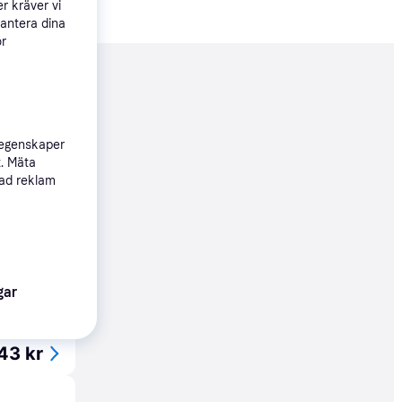
r kräver vi
hantera dina
ör
nderad
 egenskaper
44 kr
t. Mäta
sad reklam
39 kr
gar
Köpgaranti
43 kr