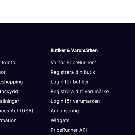
Butiker & Varumärken
r konto
Varför PriceRunner?
gor
Registrera din butik
neshopping
Login för butiker
ataskydd
Registrera ditt varumärke
ällningar
Login för varumärken
vices Act (DSA)
Annonsering
rmation
Widgets
PriceRunner API