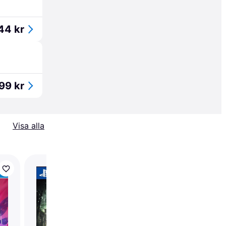
44 kr
99 kr
Visa alla
Bloodborne - Game
of the Year Edition
(PS4)