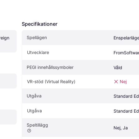
Specifikationer
Spellägen
eign 
Enspelarläg
Utvecklare
FromSoftwa
PEGI innehållssymboler
Våld
VR-stöd (Virtual Reality)
Nej
Utgåva
Standard Edi
Utgåva
Standard Edi
Speltillägg
Nej, Ja