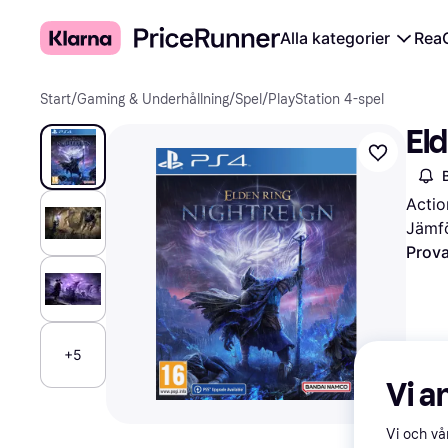
Alla kategorier
Rea
Start
/
Gaming & Underhållning
/
Spel
/
PlayStation 4-spel
Eld
Actio
Jämfö
Prova
+5
Vi a
Vi och v