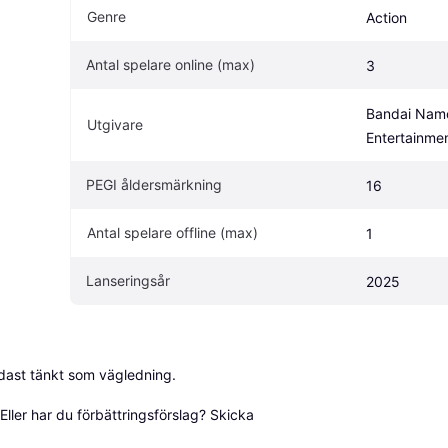
Genre
Action
Antal spelare online (max)
3
Bandai Namc
Utgivare
Entertainme
PEGI åldersmärkning
16
Antal spelare offline (max)
1
Lanseringsår
2025
dast tänkt som vägledning.

ller har du förbättringsförslag? Skicka 