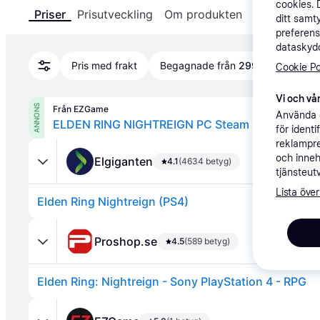
cookies. 
Priser
Prisutveckling
Om produkten
Specifikatio
ditt samt
preferens
dataskydd
Pris med frakt
Begagnade från
299 kr
Cookie Po
Vi och vår
ANNONS
Från EZGame
Använda e
ELDEN RING NIGHTREIGN PC Steam (Steam / PC
för ident
reklampre
och inneh
Elgiganten
4.1
(4634 betyg)
tjänsteut
Lista över
Elden Ring Nightreign (PS4)
Proshop.se
4.5
(589 betyg)
Elden Ring: Nightreign - Sony PlayStation 4 - RPG