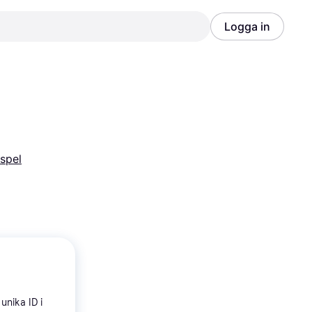
Logga in
Annons
Annons
-spel
unika ID i