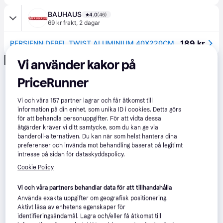
BAUHAUS
4.0
(46)
69 kr frakt
,
2 dagar
189 kr
PERSIENN DEBEL TWIST ALUMINIUM 40X220CM VIT
Annons
Vi använder kakor på
PriceRunner
Vi och våra
157
partner lagrar och får åtkomst till
information på din enhet, som unika ID i cookies. Detta görs
för att behandla personuppgifter. För att vidta dessa
åtgärder kräver vi ditt samtycke, som du kan ge via
banderoll-alternativen. Du kan när som helst hantera dina
preferenser och invända mot behandling baserat på legitimt
intresse på sidan för dataskyddspolicy.
Cookie Policy
Vi och våra partners behandlar data för att tillhandahålla
Använda exakta uppgifter om geografisk positionering.
Aktivt läsa av enhetens egenskaper för
identifieringsändamål. Lagra och/eller få åtkomst till