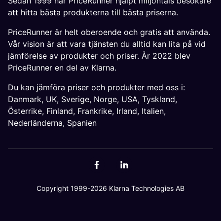
Sedan 1999 har PriceRunner hjälpt miljontals besökare
att hitta bästa produkterna till bästa priserna.
PriceRunner är helt oberoende och gratis att använda.
Vår vision är att vara tjänsten du alltid kan lita på vid
jämförelse av produkter och priser. År 2022 blev
PriceRunner en del av Klarna.
Du kan jämföra priser och produkter med oss i:
Danmark
,
UK
,
Sverige
,
Norge
,
USA
,
Tyskland
,
Österrike
,
Finland
,
Frankrike
,
Irland
,
Italien
,
Nederländerna
,
Spanien
Copyright 1999-2026 Klarna Technologies AB