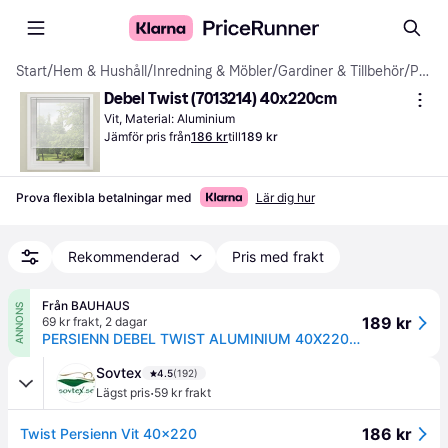
Start
/
Hem & Hushåll
/
Inredning & Möbler
/
Gardiner & Tillbehör
/
Persienner
Debel Twist (7013214) 40x220cm
Vit, Material: Aluminium
Jämför pris från
186 kr
till
189 kr
Prova flexibla betalningar med
Lär dig hur
Rekommenderad
Pris med frakt
Från BAUHAUS
ANNONS
189 kr
69 kr frakt
,
2 dagar
PERSIENN DEBEL TWIST ALUMINIUM 40X220CM VIT
Sovtex
4.5
(192)
·
Lägst pris
59 kr frakt
186 kr
Twist Persienn Vit 40x220