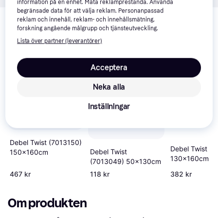
information på en enhet. Mäta reklamprestanda. Använda
Relaterade produkter
begränsade data för att välja reklam. Personanpassad
reklam och innehåll, reklam- och innehållsmätning,
forskning angående målgrupp och tjänsteutveckling.
Vi har plockat fram ett urval av produkter som kanske skulle 
intressera dig.
Visa alla
Lista över partner (leverantörer)
Trendande
Acceptera
Neka alla
Inställningar
Debel Twist (7013150)
Debel Twist
Debel Twist
150x160cm
130x160cm
(7013049) 50x130cm
467 kr
118 kr
382 kr
Om produkten