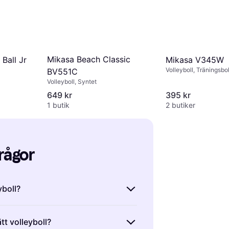
Mikasa Beach Classic
Ball Jr
Mikasa V345W
Volleyboll, Träningsbol
BV551C
Volleyboll, Syntet
649 kr
395 kr
1 butik
2 butiker
frågor
yboll?
n boll som används i sporten
ätt volleyboll?
är vanligtvis tillverkad av