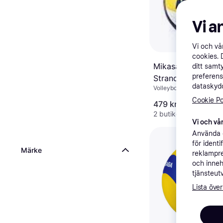
Vi a
Vi och v
cookies. 
Mikasa BV552C
ditt samt
preferens
Strandvolleyboll
dataskydd
Volleyboll
Cookie Po
479 kr
2 butiker
Vi och vår
Använda e
för ident
Märke
reklampre
och inneh
tjänsteut
Lista över