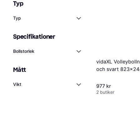
Typ
Typ
Specifikationer
Bollstorlek
vidaXL Volleybolln
Mått
och svart 823x2
PE-tyg
Vikt
977 kr
2 butiker