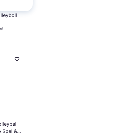
lleyboll
tet
lleyball
 Spel &