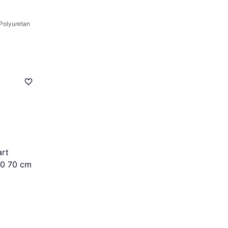
 Polyuretan
art
50 70 cm