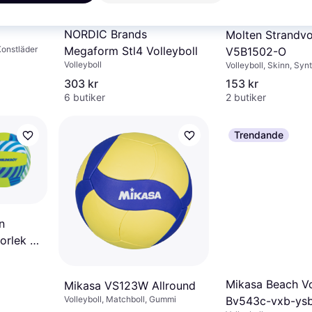
NORDIC Brands
Molten Strandvo
 Konstläder
Megaform Stl4 Volleyboll
V5B1502-O
Volleyboll
Volleyboll, Skinn, Syn
303 kr
153 kr
6 butiker
2 butiker
Trendande
n
orlek 5
Mikasa Beach Vo
Mikasa VS123W Allround
Volleyboll, Matchboll, Gummi
Bv543c-vxb-ysb